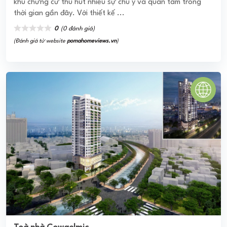
Ricca
Dự án Ricca nằm trong dự án Khu dân cư Rio Centro,
phường Phú Hữu, Quận 9. Đây là dự án khu căn hộ chuẩn
mực, ngay mặt tiền đường D7, ...
0
(0 đánh giá)
(Đánh giá từ website
pomahomeviews.vn
)