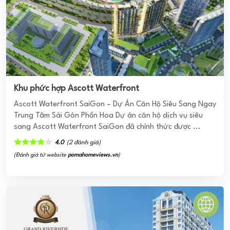
phong cách sống đẳng cấp. Chủ đầu tư Hồng Hà chính
thức mở bán dự án Grand Riverside Q4 với ...
0
(0 đánh giá)
(Đánh giá từ website
pomahomeviews.vn
)