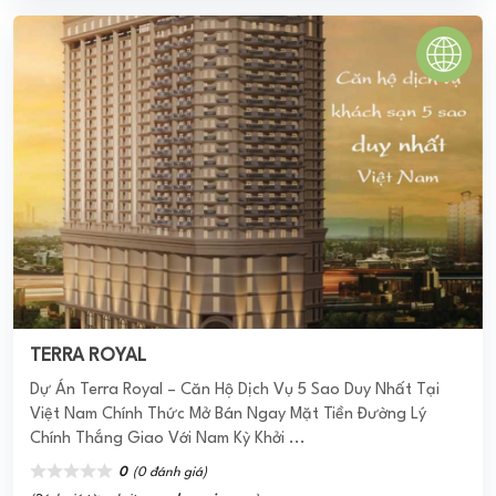
Chung cư Housinco Premium
Housinco Premium là dự án tổ hợp văn phòng, thương mại
và căn hộ cao cấp do Công ty Cổ Phần Tập Đoàn
Housinco làm chủ đầu tư tọa lạc ở mặt ...
3.9
(49 đánh giá)
(Đánh giá từ ứng dụng
PomaHome BMS
)