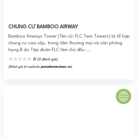
Chung cư Mỹ Phước
Chung cư Mỹ Phước tọa lạc tại đường Bùi Hữu Nghĩa,
quận Bình Thạnh gồm 3 khối căn hộ cao 18 tầng, các căn
hộ có đầy đủ các tiện ích giao thông thuận lợi với trung tâm
quận ...
0
(0 đánh giá)
(Đánh giá từ website
pomahomeviews.vn
)