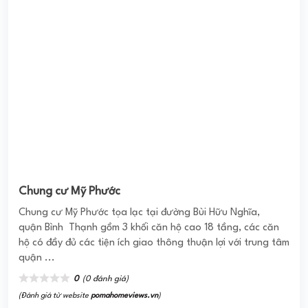
Mega Ruby
Dự án Mega Ruby được triển khia xây dựng nằm trong
quần thể Mega cung cấp loại hình sản phẩm nhà liền kề có
sân vườn; mô hình compound an ninh ...
4.0
(2 đánh giá)
(Đánh giá từ website
pomahomeviews.vn
)