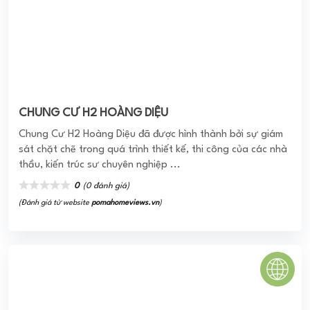
Central Plaza
Dự án Central Plaza - 91 Phạm Văn Hai nằm gần cửa ngõ
ra vào sân bay quốc tế Tân Sơn Nhất rất thuận tiện để
vào trung tâm thành phố cùng ...
0
(0 đánh giá)
(Đánh giá từ website
pomahomeviews.vn
)