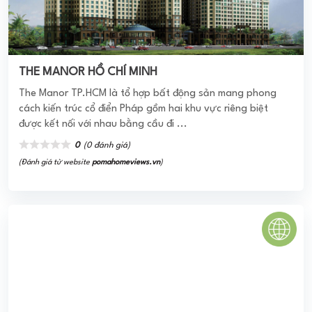
ANGEL ISLAND ĐỒNG NAI
Dự án Angel Island hay còn được gọi là KĐT du lịch Nhơn
Phước có vị trí tọa lạc tại đảo Nhơn Phước với CĐT là tập
đoàn Sông Tiên. Tổng ...
0
(0 đánh giá)