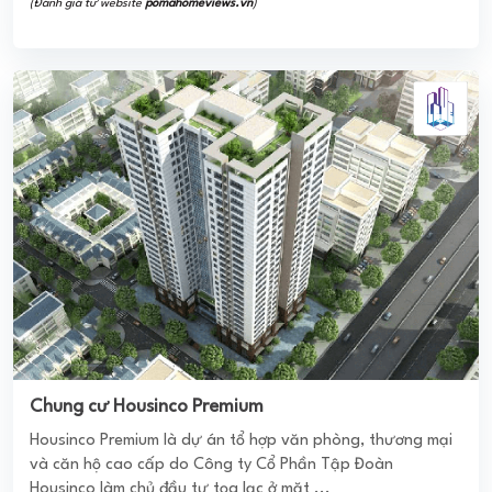
RIVERSCAPE SOUTH QUẬN 9
Dự án Riverscape South có vị trí tọa lạc tại P. Phước Long
B - quận 9 – Tp Hồ Chí Minh, nằm tiếp giáp với tuyến đường
Vành Đai phía ...
0
(0 đánh giá)
(Đánh giá từ website
pomahomeviews.vn
)