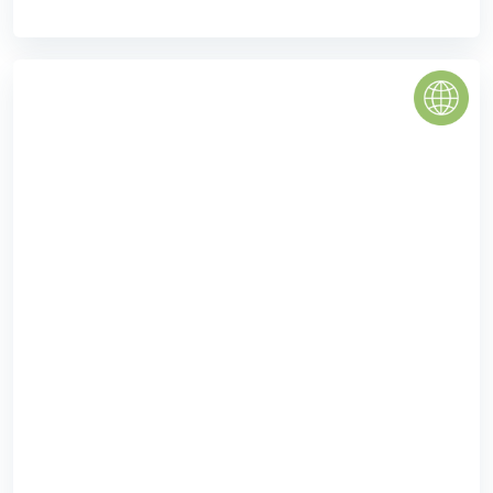
TOPAZ CITY QUẬN 8
Topaz City quận 8 ra đời với quy mô là một khu phức hợp
đa năng bao gồm các căn hộ cao cấp, tầm trung có cả
trung tâm thương mại; ...
4.0
(1 đánh giá)
(Đánh giá từ website
pomahomeviews.vn
)