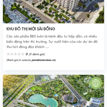
4.0
(2 đánh giá)
(Đánh giá từ website
pomahomeviews.vn
)
GRAND RIVERSIDE
Căn Hộ Grand Riverside Mang Đến cho gia đình bạn một