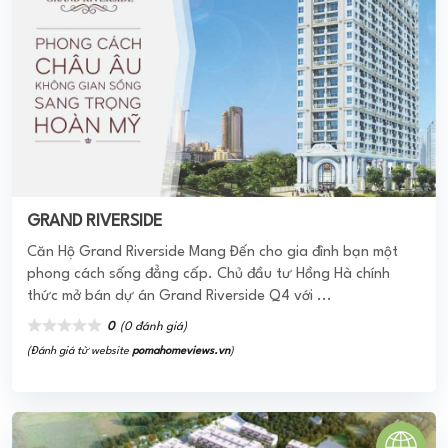
LUXURY CENTRAL CẦN GIUỘC
Dự án Luxury Central ra đời với sự hội tụ của mọi ưu thế về
sông xanh – đất vàng nhờ nằm ngay liền kề sông, ngoài ra
còn có vị ...
0
(0 đánh giá)
(Đánh giá từ website
pomahomeviews.vn
)