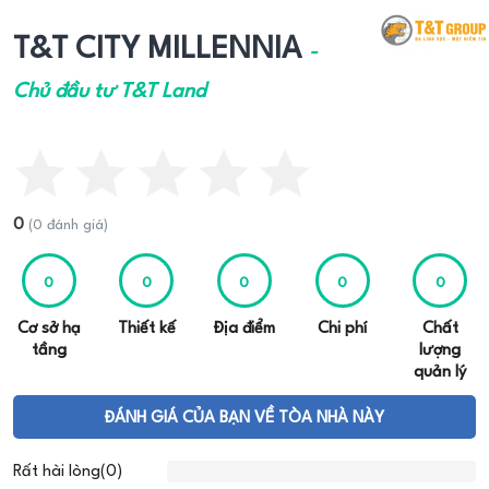
T&T CITY MILLENNIA
-
Chủ đầu tư T&T Land
0
(0 đánh giá)
0
0
0
0
0
Cơ sở hạ
Thiết kế
Địa điểm
Chi phí
Chất
tầng
lượng
quản lý
ĐÁNH GIÁ CỦA BẠN VỀ TÒA NHÀ NÀY
Rất hài lòng(0)