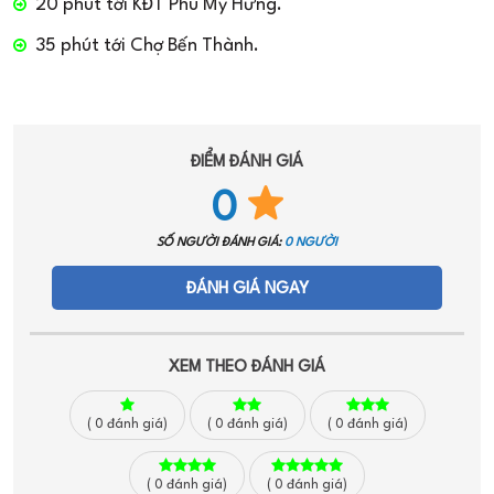
20 phút tới KĐT Phú Mỹ Hưng.
35 phút tới Chợ Bến Thành.
ĐIỂM ĐÁNH GIÁ
0
SỐ NGƯỜI ĐÁNH GIÁ:
0 NGƯỜI
ĐÁNH GIÁ NGAY
XEM THEO ĐÁNH GIÁ
(
0
đánh giá)
(
0
đánh giá)
(
0
đánh giá)
(
0
đánh giá)
(
0
đánh giá)