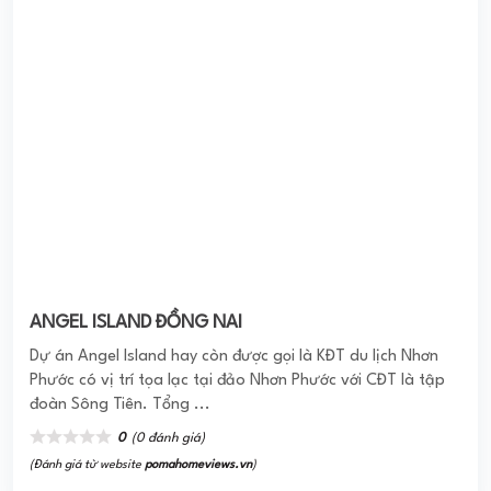
(Đánh giá từ website
pomahomeviews.vn
)
DIC Phoenix Vũng Tàu
Tổ hợp chung cư thương mại cao cấp DIC Phoenix nằm
trong quy hoạch tổng thể của khu đô thị Chí Linh, TP. Vũng
Tàu. Đây là dự án trọng điểm ...