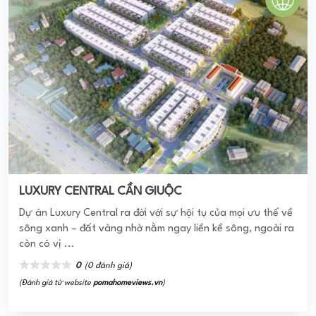
TERRA ROYAL
Dự Án Terra Royal – Căn Hộ Dịch Vụ 5 Sao Duy Nhất Tại
Việt Nam Chính Thức Mở Bán Ngay Mặt Tiền Đường Lý
Chính Thắng Giao Với Nam Kỳ Khởi ...
0
(0 đánh giá)
(Đánh giá từ website
pomahomeviews.vn
)