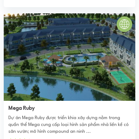
Chung cư Đạt Gia Residence
Chung cư Đạt Gia Residence Thủ Đức là một trong những
khu chưng cư thu hút nhiều sự chú ý và quan tâm trong
thời gian gần đây. Với thiết kế ...
0
(0 đánh giá)
(Đánh giá từ website
pomahomeviews.vn
)