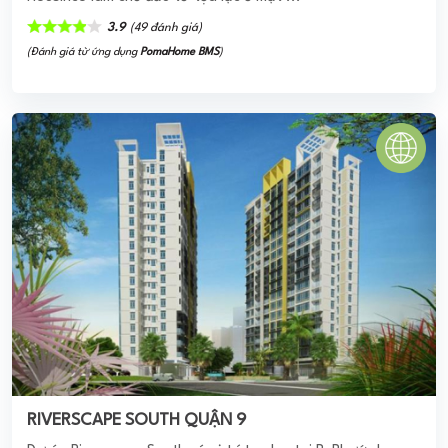
CHUNG CƯ H2 HOÀNG DIỆU
Chung Cư H2 Hoàng Diệu đã được hình thành bởi sự giám
sát chặt chẽ trong quá trình thiết kế, thi công của các nhà
thầu, kiến trúc sư chuyên nghiệp ...
0
(0 đánh giá)
(Đánh giá từ website
pomahomeviews.vn
)