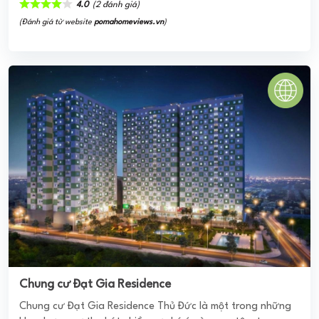
Toà nhà Cowaelmic
Toà nhà hỗn hợp COWAELMIC được xây dựng trên diện
tích 1.890 m2, cao 17 tầng, với tổng mức đầu tư 70 tỷ
đồng. Công trình hoàn thành đưa vào sử dụng năm
2007 ...
0
(0 đánh giá)
(Đánh giá từ website
pomahomeviews.vn
)