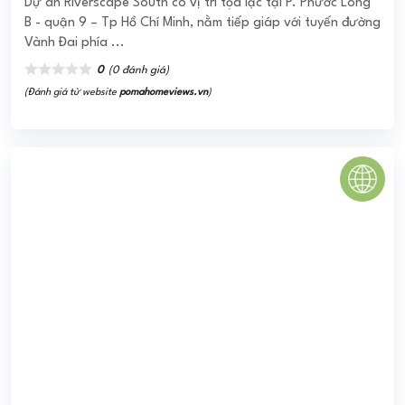
CHUNG CƯ 215 LÊ LỢI
Chung cư Tecco 215 Lê Lợi hiện đang là dự án hot top 1
Nghệ An. Sở hữu vị trí vàng trong lòng thành phố là địa
điểm nối liền phường ...
0
(0 đánh giá)
(Đánh giá từ website
pomahomeviews.vn
)