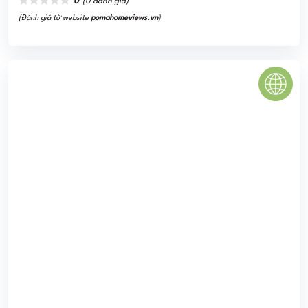
Bamboo Airways Tower (Tên cũ: FLC Twin Towers) là tổ hợp
chung cư cao cấp, trung tâm thương mại và văn phòng
hạng B do Tập đoàn FLC làm chủ đầu ...
0
(0 đánh giá)
(Đánh giá từ website
pomahomeviews.vn
)