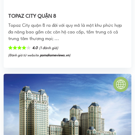
THE MANOR HỒ CHÍ MINH
The Manor TP.HCM là tổ hợp bất động sản mang phong
cách kiến trúc cổ điển Pháp gồm hai khu vực riêng biệt
được kết nối với nhau bằng cầu đi ...
0
(0 đánh giá)
(Đánh giá từ website
pomahomeviews.vn
)