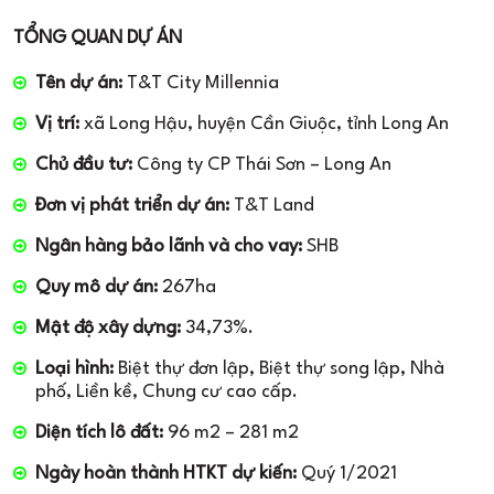
TỔNG QUAN DỰ ÁN
Tên dự án:
T&T City Millennia
Vị trí:
xã Long Hậu, huyện Cần Giuộc, tỉnh Long An
Chủ đầu tư:
Công ty CP Thái Sơn – Long An
Đơn vị phát triển dự án:
T&T Land
Ngân hàng bảo lãnh và cho vay:
SHB
Quy mô dự án:
267ha
Mật độ xây dựng:
34,73%.
Loại hình:
Biệt thự đơn lập, Biệt thự song lập, Nhà
phố, Liền kề, Chung cư cao cấp.
Diện tích lô đất:
96 m2 – 281 m2
Ngày hoàn thành HTKT dự kiến:
Quý 1/2021