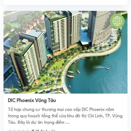
0
(0 đánh giá)
(Đánh giá từ website
pomahomeviews.vn
)
CHUNG CƯ BAMBOO AIRWAY