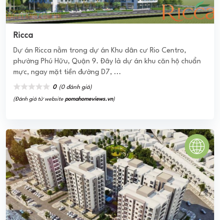
Khu phức hợp Ascott Waterfront
Ascott Waterfront SaiGon – Dự Án Căn Hộ Siêu Sang Ngay
Trung Tâm Sài Gòn Phồn Hoa Dự án căn hộ dịch vụ siêu
sang Ascott Waterfront SaiGon đã chính thức được ...