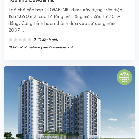
KHU ĐÔ THỊ MỚI SÀI ĐỒNG
Các sản phẩm BĐS luôn là kênh đầu tư hấp dẫn, có nhiều
biến động trên thị trường. Sự xuất hiện của các dự án đã
thu hút đông đảo khách ...
0
(0 đánh giá)
(Đánh giá từ website
pomahomeviews.vn
)