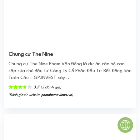
PHÚ THẠNH APARTMENT TÂN PHÚ
Phú Thạnh Apartment với chủ đầu tư là Công ty CP Xây
dựng Công trình 585 triển khai xây dựng với vị trí tọa lạc
tại số 53 Đường Nguyễn Sơn ...
0
(0 đánh giá)
(Đánh giá từ website
pomahomeviews.vn
)