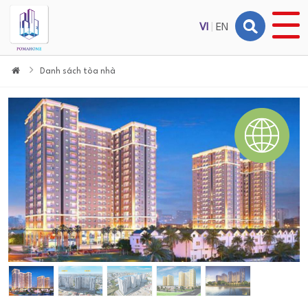
VI
|
EN
Danh sách tòa nhà