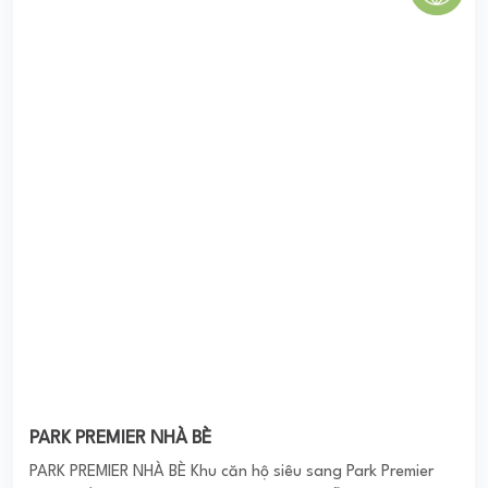
EXIM PEARL TOWER NHÀ BÈ
Chung cư Exim Pearl Tower được xây dựng là một công
trình tổ hợp căn hộ chung cư nằm ngay tại mặt tiền đường
Lê Văn Lương của CĐT EximLand. Quy ...
0
(0 đánh giá)
(Đánh giá từ website
pomahomeviews.vn
)