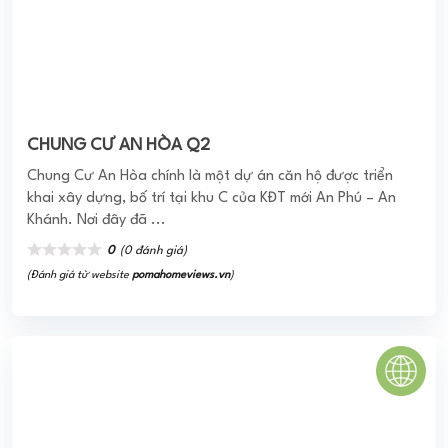
FELISA RIVERSIDE QUẬN 8
Căn hộ Felisa Riverside đã được thừa hưởng không gian
sống xanh, tầm view nhìn đắt giá khi bố trí căn hộ có cửa
sổ rộng lớn từ tầng trên cao. ...