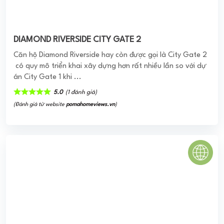
Nest Home
Với ý tưởng là nơi chốn bình yên, một tổ ấm sum vầy - nơi
bắt đầu hạnh phúc và kết nối yêu thương cho những gia
đình trẻ, Nest Home được thiết kế theo ...
0
(0 đánh giá)
(Đánh giá từ website
pomahomeviews.vn
)