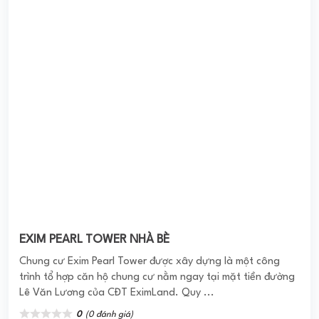
1.0
(1 đánh giá)
(Đánh giá từ website
pomahomeviews.vn
)