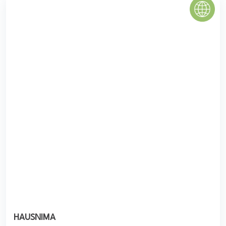
HAUSNIMA
Dự án căn hộ Hausnima thuộc dòng sản phẩm Haus với
CĐT là Ez Land được triển khai xây dựng với vị trí tọa lạc
tại ngay mặt tiền đường Lò ...
0
(0 đánh giá)
(Đánh giá từ website
pomahomeviews.vn
)