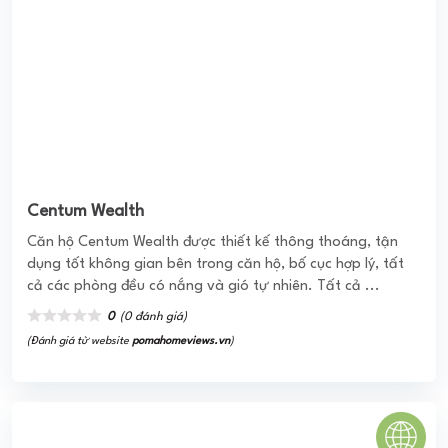
CHUNG CƯ AN HÒA Q2
Chung Cư An Hòa chính là một dự án căn hộ được triển
khai xây dựng, bố trí tại khu C của KĐT mới An Phú – An
Khánh. Nơi đây đã ...
0
(0 đánh giá)
(Đánh giá từ website
pomahomeviews.vn
)