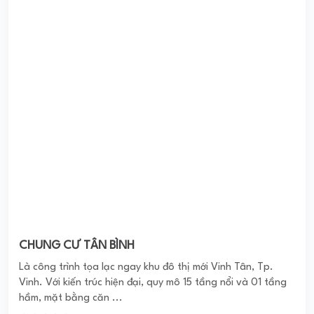
CHUNG CƯ TÂN BÌNH
Là công trình tọa lạc ngay khu đô thị mới Vinh Tân, Tp.
Vinh. Với kiến trúc hiện đại, quy mô 15 tầng nổi và 01 tầng
hầm, mặt bằng căn ...
0
(0 đánh giá)
(Đánh giá từ website
pomahomeviews.vn
)