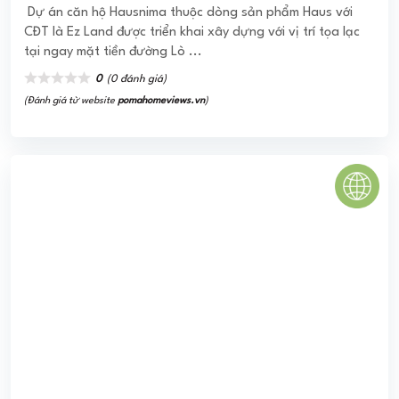
Chung cư The Nine
Chung cư The Nine Phạm Văn Đồng là dự án căn hộ cao
cấp của chủ đầu tư Công Ty Cổ Phần Đầu Tư Bất Động Sản
Toàn Cầu – GP.INVEST xây ...
3.7
(3 đánh giá)
(Đánh giá từ website
pomahomeviews.vn
)