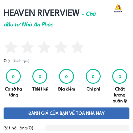
HEAVEN RIVERVIEW
- Chủ
đầu tư Nhà An Phúc
0
(0 đánh giá)
0
0
0
0
0
Cơ sở hạ
Thiết kế
Địa điểm
Chi phí
Chất
tầng
lượng
quản lý
ĐÁNH GIÁ CỦA BẠN VỀ TÒA NHÀ NÀY
Rất hài lòng(0)