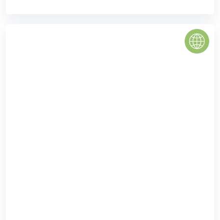
KHU ĐÔ THỊ MỚI TRUNG HÒA - NHÂN CHÍNH
KĐT mới Trung Hòa - Nhân Chính được triển khai xây dựng
với quy mô lớn, được CĐT là tổng công ty XNK xây dựng
Việt Nam triển khai lần đầu ...
3.9
(8 đánh giá)
(Đánh giá từ website
pomahomeviews.vn
)