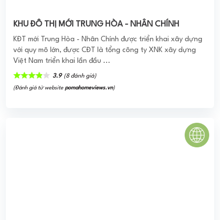
RIVERSCAPE SOUTH QUẬN 9
Dự án Riverscape South có vị trí tọa lạc tại P. Phước Long
B - quận 9 – Tp Hồ Chí Minh, nằm tiếp giáp với tuyến đường
Vành Đai phía ...
0
(0 đánh giá)
(Đánh giá từ website
pomahomeviews.vn
)