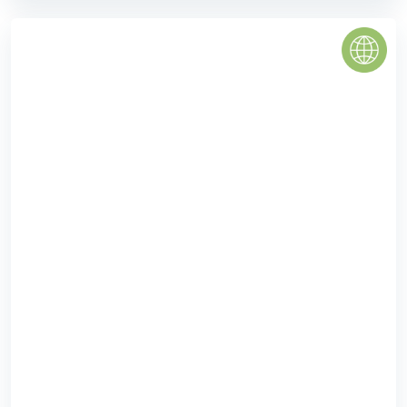
Căn hộ Centum Wealth được thiết kế thông thoáng, tận
dụng tốt không gian bên trong căn hộ, bố cục hợp lý, tất
cả các phòng đều có nắng và gió tự nhiên. Tất cả ...
0
(0 đánh giá)
(Đánh giá từ website
pomahomeviews.vn
)