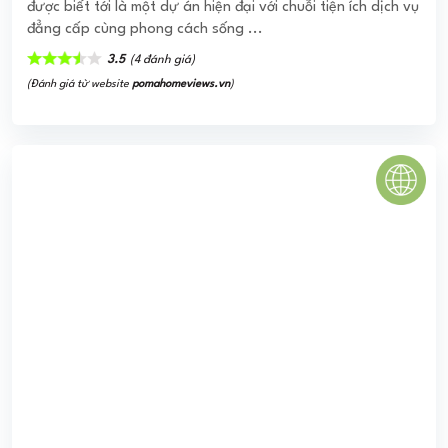
DIAMOND RIVERSIDE CITY GATE 2
Căn hộ Diamond Riverside hay còn được gọi là City Gate 2
có quy mô triển khai xây dựng hơn rất nhiều lần so với dự
án City Gate 1 khi ...
5.0
(1 đánh giá)
(Đánh giá từ website
pomahomeviews.vn
)