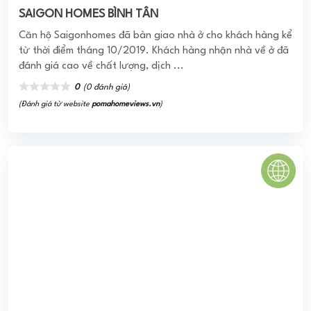
PARK PREMIER NHÀ BÈ
PARK PREMIER NHÀ BÈ Khu căn hộ siêu sang Park Premier
được biết tới là một dự án hiện đại với chuỗi tiện ích dịch vụ
đẳng cấp cùng phong cách sống ...
3.5
(4 đánh giá)
(Đánh giá từ website
pomahomeviews.vn
)