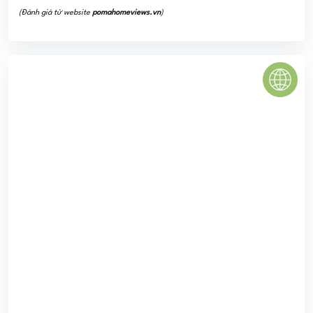
CENTRAL GARDEN Q1
Central Garden nằm ngay tại khu vực trung tâm của TP Hồ
Chí Minh, khu vực này được đánh giá cao và được xem là
"Wall Street" của Việt Nam. Địa ...
4.0
(1 đánh giá)
(Đánh giá từ website
pomahomeviews.vn
)