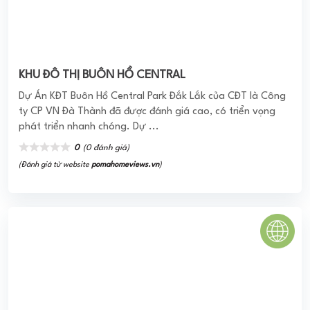
(Đánh giá từ website
pomahomeviews.vn
)
SAIGON HOMES BÌNH TÂN
Căn hộ Saigonhomes đã bàn giao nhà ở cho khách hàng kể
từ thời điểm tháng 10/2019. Khách hàng nhận nhà về ở đã