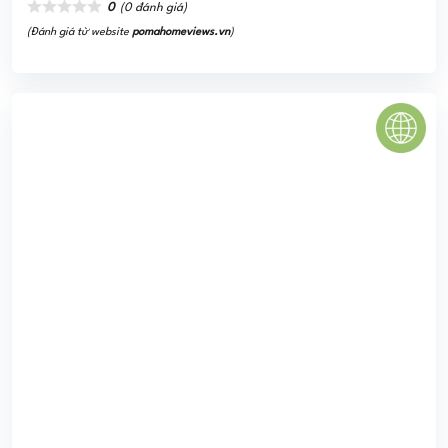
The Navita
Do tập đoàn Lan Phương làm chủ đầu tư, căn hộ cao cấp
The Navita đã mang đến một luồng gió mới cho thị
trường địa ốc Sài thành bởi những tính năng vượt trội
mang ...
0
(0 đánh giá)
(Đánh giá từ website
pomahomeviews.vn
)