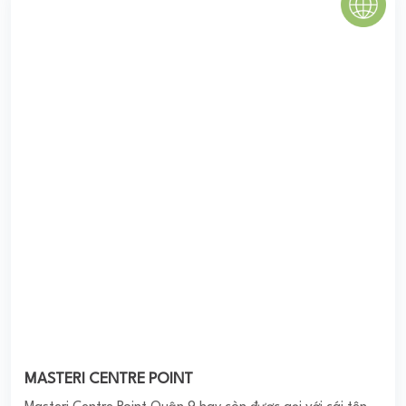
MASTERI CENTRE POINT
Masteri Centre Point Quận 9 hay còn được gọi với cái tên
khác là Masteri Vinhomes Grand Park Quận 9 do chủ đầu
tư Masterise Homes (Thành viên tập đoàn bất ...
0
(0 đánh giá)
(Đánh giá từ website
pomahomeviews.vn
)