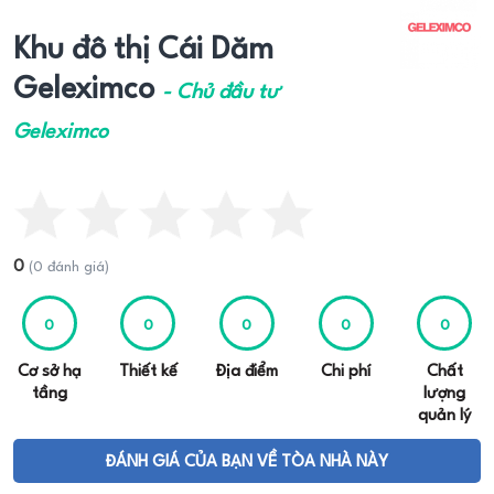
Khu đô thị Cái Dăm
Geleximco
- Chủ đầu tư
Geleximco
0
(0 đánh giá)
0
0
0
0
0
Cơ sở hạ
Thiết kế
Địa điểm
Chi phí
Chất
tầng
lượng
quản lý
ĐÁNH GIÁ CỦA BẠN VỀ TÒA NHÀ NÀY