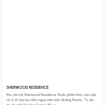
có vị trí tọa lạc nằm ngay trên mặt đường Paster. Từ dự
án chỉ mất khoảng 5 phút để cư ...
0
(0 đánh giá)
(Đánh giá từ website
pomahomeviews.vn
)