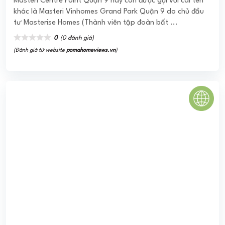
N04-T2 Ngoại Giao Đoàn
Chung cư N04 - T2 thuộc khu N04 Ngoại Giao Đoàn nên
đã được cộng hưởng trọn vẹn hệ thống dịch vụ, tiện ích
mà dự án Khu Ngoại Giao Đoàn mang lại cũng như liên kết
với các khu ...