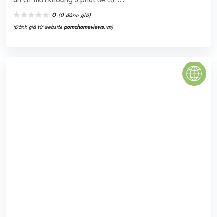
HOMELAND PARADISE VILLAGE
Homeland Paradise Village chính là một siêu phẩm tọa lạc
ngay tại khu Nam Đà Nẵng đã được hình thành, xây dựng
theo phong cách cổ kính tại Hội An, đã ...
0
(0 đánh giá)
(Đánh giá từ website
pomahomeviews.vn
)