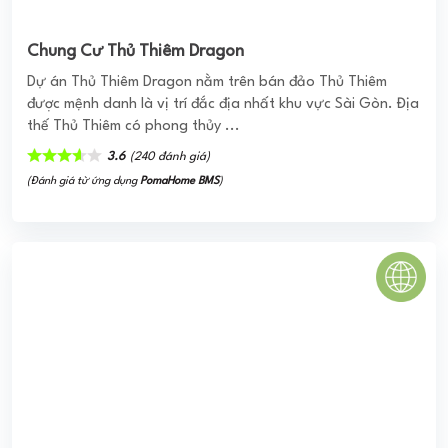
Chung cư 481 Bến Ba Đình
Khu chung cư khang trang gồm 2 khối nhà cao 15 tầng, với
tổng số 350 căn hộ diện tích từ 59 - 97 m2.
0
(0 đánh giá)
(Đánh giá từ website
pomahomeviews.vn
)