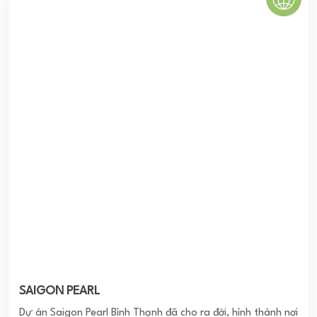
Dự án Saigon Pearl Bình Thạnh đã cho ra đời, hình thành nơi
an cư mang lại cuộc sống tối đa, thoáng đãng, khác biệt
theo tiêu chuẩn đẳng cấp 5 ...
0
(0 đánh giá)
(Đánh giá từ website
pomahomeviews.vn
)