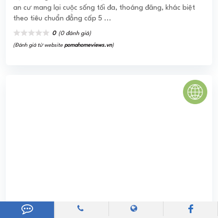
CHUNG CƯ STARLAKE – KHU ĐÔ THỊ TÂY HỒ TÂY
Nằm trong quần thể siêu dự án khu đô thị Tây Hồ Tây
(186.3 ha) được đầu tư xây dựng bởi tập đoàn Daewoo
E&C, tổ hợp chung cư STARLAKE là một dự ...
5.0
(2 đánh giá)
(Đánh giá từ website
pomahomeviews.vn
)