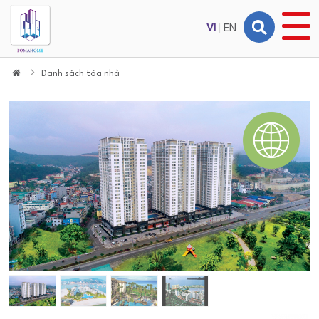
VI
|
EN
Danh sách tòa nhà