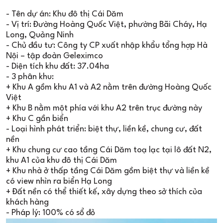
- Tên dự án: Khu đô thị Cái Dăm
- Vị trí: Đường Hoàng Quốc Việt, phường Bãi Cháy, Hạ
Long, Quảng Ninh
- Chủ đầu tư: Công ty CP xuất nhập khẩu tổng hợp Hà
Nội – tập đoàn Geleximco
- Diện tích khu đất: 37.04ha
- 3 phân khu:
+ Khu A gồm khu A1 và A2 nằm trên đường Hoàng Quốc
Việt
+ Khu B nằm một phía với khu A2 trên trục đường này
+ Khu C gần biển
- Loại hình phát triển: biệt thự, liền kề, chung cư, đất
nền
+ Khu chung cư cao tầng Cái Dăm toạ lạc tại lô đất N2,
khu A1 của khu đô thị Cái Dăm
+ Khu nhà ở thấp tầng Cái Dăm gồm biệt thự và liền kề
có view nhìn ra biển Hạ Long
+ Đất nền có thể thiết kế, xây dựng theo sở thích của
khách hàng
- Pháp lý: 100% có sổ đỏ