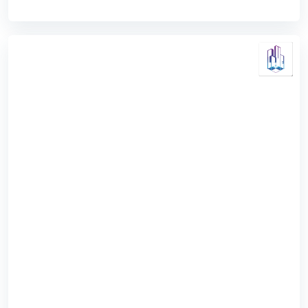
Chung Cư Thủ Thiêm Dragon
Dự án Thủ Thiêm Dragon nằm trên bán đảo Thủ Thiêm
được mệnh danh là vị trí đắc địa nhất khu vực Sài Gòn. Địa
thế Thủ Thiêm có phong thủy ...
3.6
(240 đánh giá)
(Đánh giá từ ứng dụng
PomaHome BMS
)