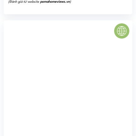
N04-T2 Ngoại Giao Đoàn
Chung cư N04 - T2 thuộc khu N04 Ngoại Giao Đoàn nên
đã được cộng hưởng trọn vẹn hệ thống dịch vụ, tiện ích
mà dự án Khu Ngoại Giao Đoàn mang lại cũng như liên kết
với các khu ...
5.0
(1 đánh giá)
(Đánh giá từ website
pomahomeviews.vn
)