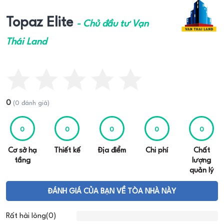
Topaz Elite
- Chủ đầu tư Vạn
Thái Land
0
(0 đánh giá)
0
0
0
0
0
Cơ sở hạ
Thiết kế
Địa điểm
Chi phí
Chất
tầng
lượng
quản lý
ĐÁNH GIÁ CỦA BẠN VỀ TÒA NHÀ NÀY
Rất hài lòng(0)