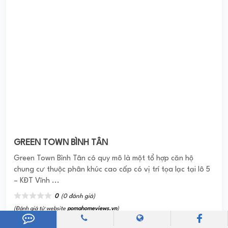
TNR Goldmark City
Chung cư TNR Goldmark City là tổ hợp dự án cao cấp kết
hợp giữa căn hộ hạng sang – Trung tâm thương mại,
trường học và khu văn phòng.