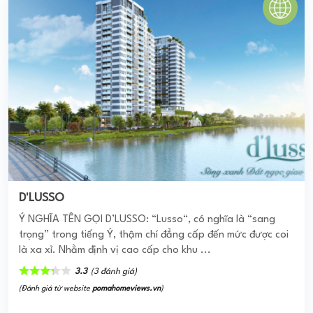
D'LUSSO
Ý NGHĨA TÊN GỌI D’LUSSO: “Lusso“, có nghĩa là “sang
trọng” trong tiếng Ý, thậm chí đẳng cấp đến mức được coi
là xa xỉ. Nhằm định vị cao cấp cho khu ...
3.3
(3 đánh giá)
(Đánh giá từ website
pomahomeviews.vn
)