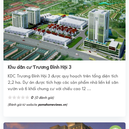
Khu dân cư Ƭrương Đình Hội 3
KDC Trương Đình Hội 3 được quy hoạch trên tổng diện tích
2,2 ha. Dự án được tích hợp các sản phẩm nhà liền kề sân
vườn và 6 khối chung cư với chiều cao 12 ...
0
(0 đánh giá)
(Đánh giá từ website
pomahomeviews.vn
)