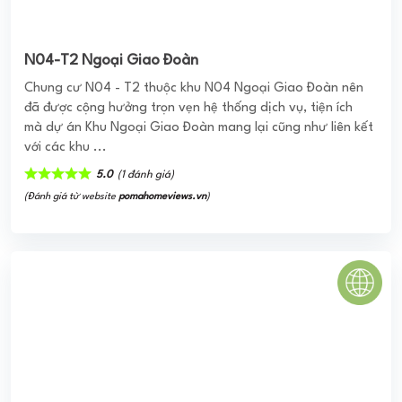
GREEN TOWN BÌNH TÂN
Green Town Bình Tân có quy mô là một tổ hợp căn hộ
chung cư thuộc phân khúc cao cấp có vị trí tọa lạc tại lô 5
– KĐT Vĩnh ...
0
(0 đánh giá)
(Đánh giá từ website
pomahomeviews.vn
)