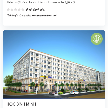
thức mở bán dự án Grand Riverside Q4 với ...
0
(0 đánh giá)
(Đánh giá từ website
pomahomeviews.vn
)
HQC BÌNH MINH