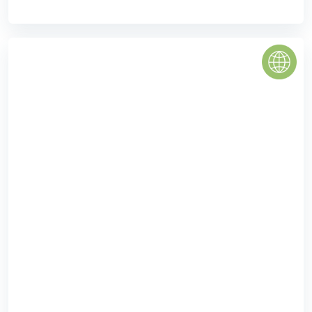
sang và là nơi có khu dân ...
0
(0 đánh giá)
(Đánh giá từ website
pomahomeviews.vn
)