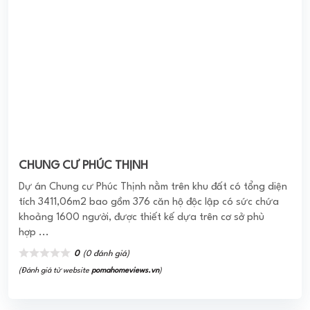
TOPAZ GARDEN TÂN PHÚ
Dự án căn hộ chung cư Topaz Garden nằm ngay tại khu
vực phía Tây Tp Hồ Chí Minh với lợi thế nằm ngay tại mặt
tiền đường Trịnh Đình Thảo, ...
0
(0 đánh giá)