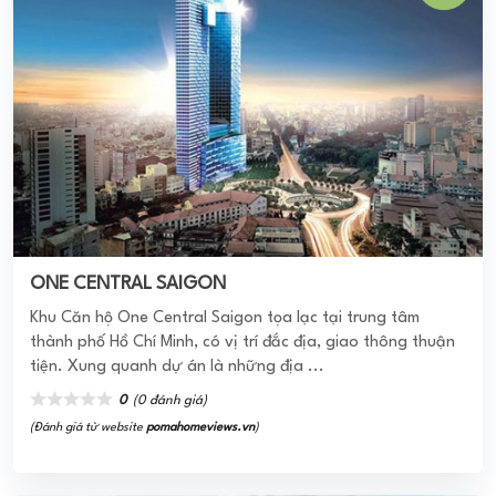
TDH Riverview
TDH Riverview là dự án căn hộ do Công ty Cổ phần phát
triển nhà Thủ Đức – Thủ Đức House làm chủ đầu tư. Dự án
nằm trong khu dân ...
0
(0 đánh giá)
(Đánh giá từ website
pomahomeviews.vn
)