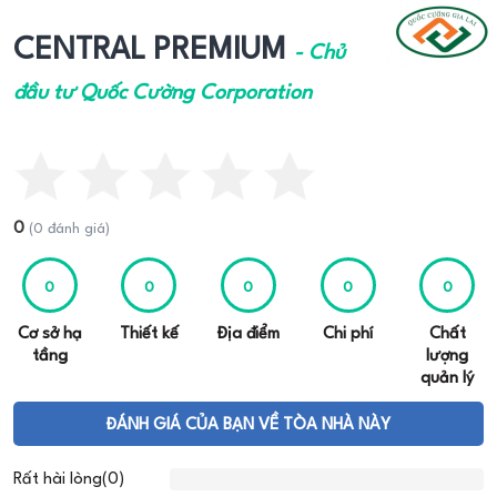
CENTRAL PREMIUM
- Chủ
đầu tư Quốc Cường Corporation
0
(0 đánh giá)
0
0
0
0
0
Cơ sở hạ
Thiết kế
Địa điểm
Chi phí
Chất
tầng
lượng
quản lý
ĐÁNH GIÁ CỦA BẠN VỀ TÒA NHÀ NÀY
Rất hài lòng(0)