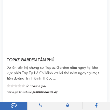
PARK LEGEND TÂN BÌNH
Sở hữu vị trí đắc địa, Park Legend mở ra tầm mắt ôm trọn
không gian xanh mát, trong lành của công viên Hoàng Văn
Thụ, lá phổi xanh lớn nhất ...
0
(0 đánh giá)