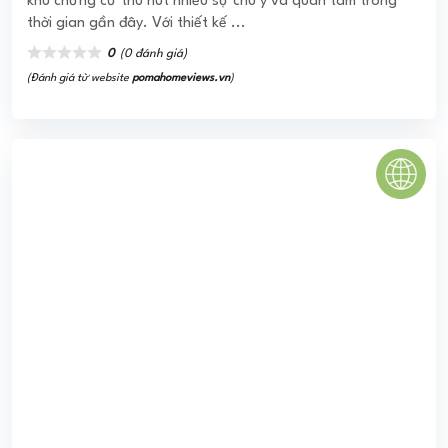
SUNSHINE CITY HÀ NỘI
SUNSHINE CITY HÀ NỘI Sunshine City thuộc phân khúc
chung cư cao cấp, biệt thự liền kề nằm trong quần thể KĐT
Ciputra Tây Hồ Tây. Ưu thế của dự án đó ...
0
(0 đánh giá)
(Đánh giá từ website
pomahomeviews.vn
)