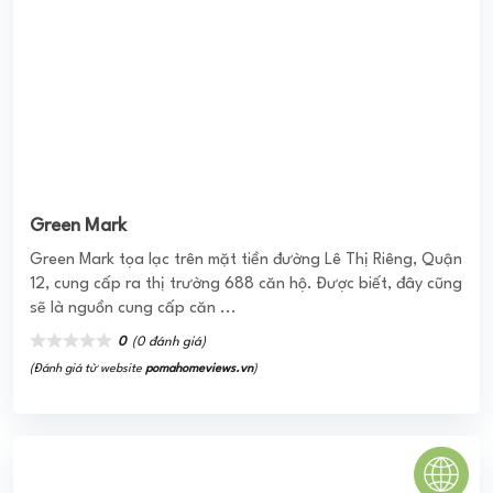
0
(0 đánh giá)
(Đánh giá từ website
pomahomeviews.vn
)
Chung cư Đạt Gia Residence