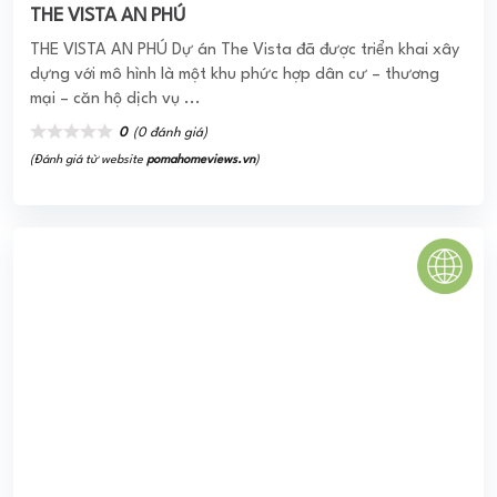
(Đánh giá từ website
pomahomeviews.vn
)
Green Mark
Green Mark tọa lạc trên mặt tiền đường Lê Thị Riêng, Quận
12, cung cấp ra thị trường 688 căn hộ. Được biết, đây cũng
sẽ là nguồn cung cấp căn ...