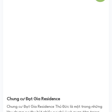
Chung cư Đạt Gia Residence Thủ Đức là một trong những
khu chưng cư thu hút nhiều sự chú ý và quan tâm trong
thời gian gần đây. Với thiết kế ...
0
(0 đánh giá)
(Đánh giá từ website
pomahomeviews.vn
)