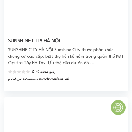
ÂU CƠ TOWER TÂN PHÚ
Căn hộ Âu Cơ Tower có vị trí tọa lạc tại số 659 Âu Cơ -
phường Tân Thành - quận Tân Phú. Nơi đây nằm giữa khu
dân cư sầm ...
0
(0 đánh giá)
(Đánh giá từ website
pomahomeviews.vn
)