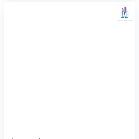
Tràng An Complex
Tràng An Complex là một trong các dự án chung cư trọng
điểm khu vực quận Cầu Giấy, Hà Nội. Dự án được đánh giá
cao bởi chủ đầu tư và các ...
4.0
(4 đánh giá)