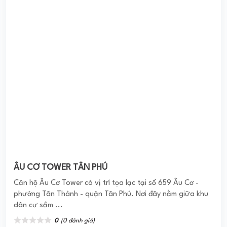
CHUNG CƯ 41BIS ĐIỆN BIÊN PHỦ
Chung Cư 41Bis Điện Biên Phủ đã được CĐT là Công ty CP
Đầu tư và Xây dựng Số 8 xây dựng, cho ra mắt thị trường
sau sự thành công ...
0
(0 đánh giá)
(Đánh giá từ website
pomahomeviews.vn
)