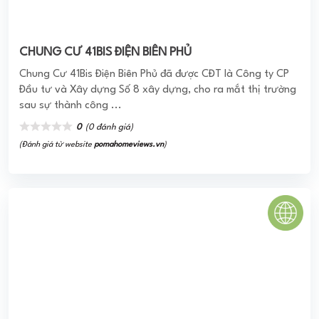
Chung cư Bình Trị Đông B
Khu dân cư Bình Trị Đông B bao gồm 104 căn nhà liên lập
sân vườn, 31 căn nhà phố liên kế. Các công trình nhà ở đều
tuân thủ theo ...
4.0
(102 đánh giá)
(Đánh giá từ ứng dụng
PomaHome BMS
)