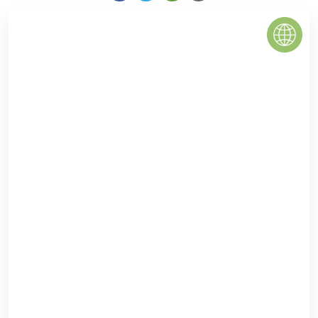
THE VISTA AN PHÚ
THE VISTA AN PHÚ Dự án The Vista đã được triển khai xây
dựng với mô hình là một khu phức hợp dân cư – thương
mại – căn hộ dịch vụ ...
0
(0 đánh giá)