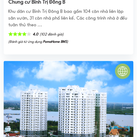
(Đánh giá từ website
pomahomeviews.vn
)
CÁT TƯỜNG PHÚ SINH
Dự Án Cát Tường Phú Sinh Eco City hình thành một miền
đất sống xanh, mang lại nơi an cư an lành cho mọi cư dân
giữa không gian thiên nhiên ...