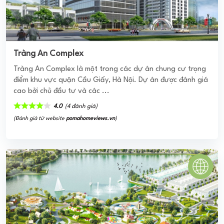
Tọa lạc tại số 778 Xô Viết Nghệ Tĩnh, phường 25, quận
Bình Thạnh, TP.HCM. Dự án SGCC Bình Quới 2 là dự án cư
dân, có các dịch vụ tiện ...
3.6
(57 đánh giá)
(Đánh giá từ ứng dụng
PomaHome BMS
)