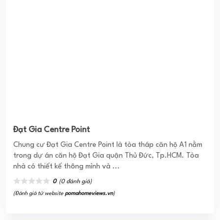
PHÚ MỸ THUẬN APARTMENT
Dự án căn Hộ Phú Mỹ Thuận Khu với chủ đầu tư là Công ty
CP Vạn Phát Hưng hợ tác cùng Công ty Phú Mỹ Thuận
triển khai thực hiện ...
0
(0 đánh giá)
(Đánh giá từ website
pomahomeviews.vn
)