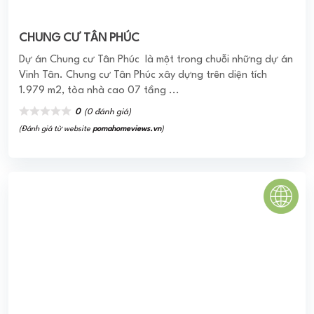
Terra Mia
Terra Mia (Căn hộ Kiên Cường) là dự án căn hộ chung cư
tọa lạc tại Khu dân cư 6B Intresco do Công ty Cổ phần Đầu
tư Địa ốc Khang Nam ...
0
(0 đánh giá)
(Đánh giá từ website
pomahomeviews.vn
)