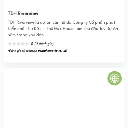
CHUNG CƯ TÂN PHÚC
Dự án Chung cư Tân Phúc là một trong chuỗi những dự án
Vinh Tân. Chung cư Tân Phúc xây dựng trên diện tích
1.979 m2, tòa nhà cao 07 tầng ...
0
(0 đánh giá)
(Đánh giá từ website
pomahomeviews.vn
)