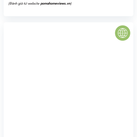
Đạt Gia Centre Point
Chung cư Đạt Gia Centre Point là tòa tháp căn hộ A1 nằm
trong dự án căn hộ Đạt Gia quận Thủ Đức, Tp.HCM. Tòa
nhà có thiết kế thông mình và ...
0
(0 đánh giá)
(Đánh giá từ website
pomahomeviews.vn
)