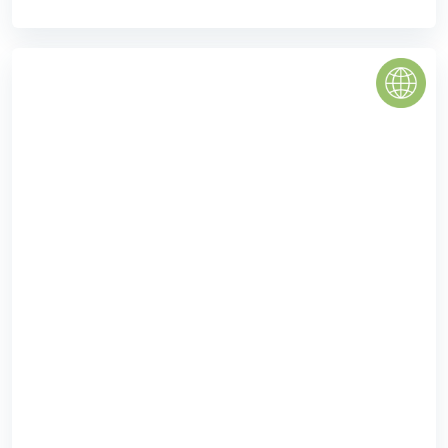
Chung cư The Sun Mễ Trì
Chung cư The Sun Mễ Trì hay còn có tên gọi là Dự án HH1
Mễ trì hạ, nằm trong khu đất vàng của trung tâm thủ đô.
Tòa nhà là một ...
3.9
(48 đánh giá)
(Đánh giá từ ứng dụng
PomaHome BMS
)