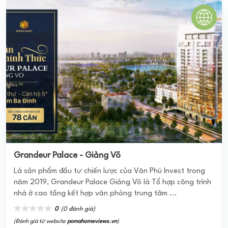
CHUNG CƯ PHÚC THỊNH
Dự án Chung cư Phúc Thịnh nằm trên khu đất có tổng diện
tích 3411,06m2 bao gồm 376 căn hộ độc lập có sức chứa
khoảng 1600 người, được thiết kế dựa trên cơ sở phù
hợp ...
0
(0 đánh giá)
(Đánh giá từ website
pomahomeviews.vn
)