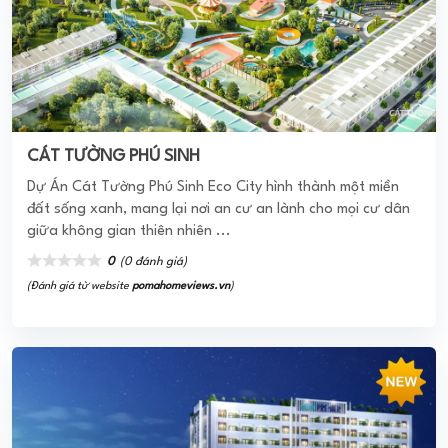
ONE CENTRAL SAIGON
Khu Căn hộ One Central Saigon tọa lạc tại trung tâm
thành phố Hồ Chí Minh, có vị trí đắc địa, giao thông thuận
tiện. Xung quanh dự án là những địa ...
0
(0 đánh giá)
(Đánh giá từ website
pomahomeviews.vn
)