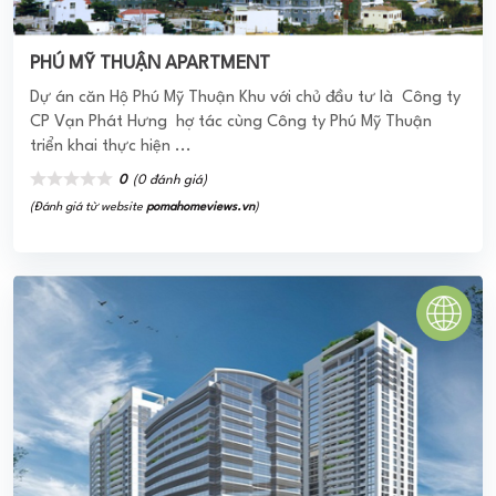
0
(0 đánh giá)
(Đánh giá từ website
pomahomeviews.vn
)
Chung cư Bình Quới 2