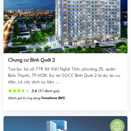
Grandeur Palace - Giảng Võ
Là sản phẩm đầu tư chiến lược của Văn Phú Invest trong
năm 2019, Grandeur Palace Giảng Võ là Tổ hợp công trình
nhà ở cao tầng kết hợp văn phòng trung tâm ...
0
(0 đánh giá)
(Đánh giá từ website
pomahomeviews.vn
)