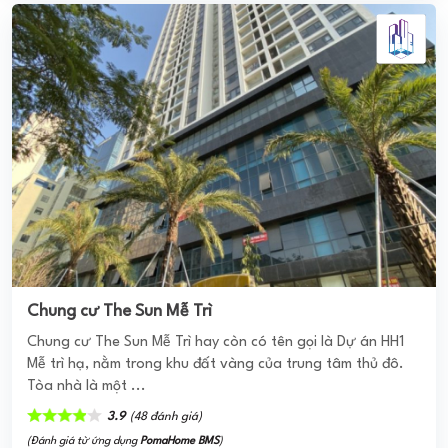
(Đánh giá từ website
pomahomeviews.vn
)
NGỌC LAN APARTMENT
Chung cư Ngọc Lan được triển khai xây dựng với vị trí
thuộc khu vực có nhiều chung cư cao cấp, biệt thự hạng