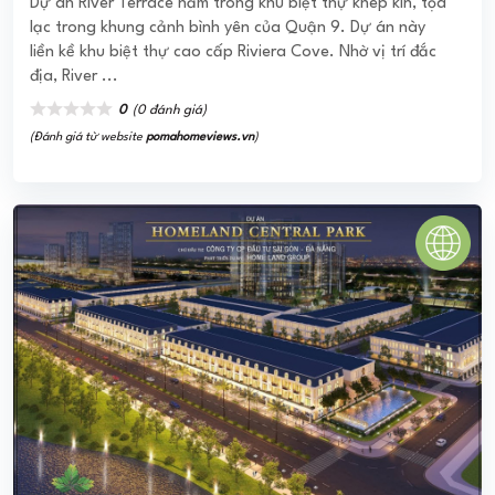
HOMELAND CENTRAL PARK
Homeland Central Park sở hữu vị trí tọa lạc chiến lược tại
ngay khu vực phát triển, hiện hữu các trục đường trọng
điểm, trung tâm bao gồm Nguyễn Lương Bằng ...
0
(0 đánh giá)
(Đánh giá từ website
pomahomeviews.vn
)