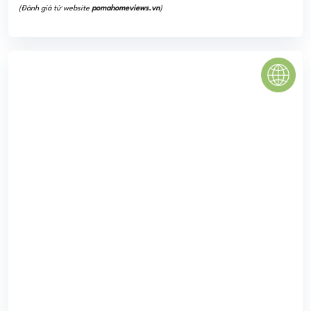
Khu đô thị An Sương
Dự án KĐT An Sương hay còn gọi là An Sương Residence
đã được quy hoạch xây dựng thành một tổ hợp tiện ích
dịch vụ cao cấp, hiện đại thuộc ...
3.8
(5 đánh giá)
(Đánh giá từ website
pomahomeviews.vn
)