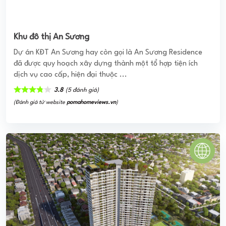
D-HOMME Q6
Dự án D-Homme thiết kế với sản phẩm thuộc phân khúc
cao cấp, quy mô dự án với chiều cao 30 tầng tọa lạc tại
ngay khu vực phát triển nhanh ...
0
(0 đánh giá)
(Đánh giá từ website
pomahomeviews.vn
)