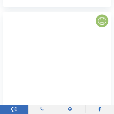
Chung cư Tân Thịnh
Dự án Chung cư Tân Thịnh đã khởi công xây dựng tháng
12/2009 do Công Ty CP Đầu Tư Xây Dựng và Ứng Dụng
Công Nghệ Mới (Tecco) làm chủ đầu tư. Dự ...
0
(0 đánh giá)
(Đánh giá từ website
pomahomeviews.vn
)