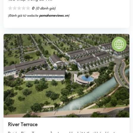
River Terrace
Dự án River Terrace nằm trong khu biệt thự khép kín, tọa
lạc trong khung cảnh bình yên của Quận 9. Dự án này
liền kề khu biệt thự cao cấp Riviera Cove. Nhờ vị trí đắc
địa, River ...
0
(0 đánh giá)
(Đánh giá từ website
pomahomeviews.vn
)