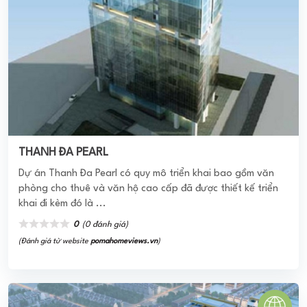
khai đi kèm đó là ...
0
(0 đánh giá)
(Đánh giá từ website
pomahomeviews.vn
)
Chung cư Imperia Garden