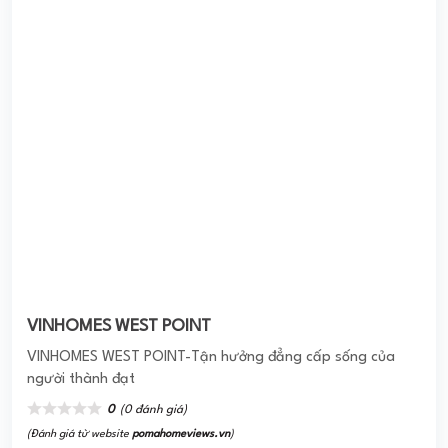
CHUNG CƯ AN HÒA Q2
Chung Cư An Hòa chính là một dự án căn hộ được triển
khai xây dựng, bố trí tại khu C của KĐT mới An Phú – An
Khánh. Nơi đây đã ...
0
(0 đánh giá)
(Đánh giá từ website
pomahomeviews.vn
)