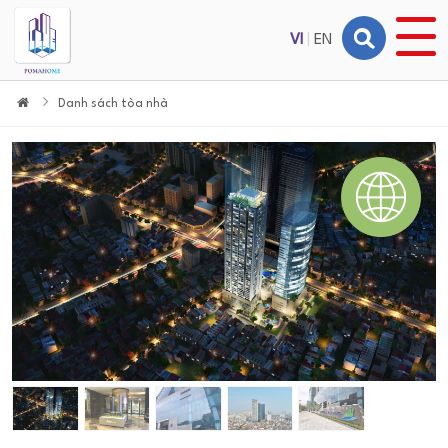
VI
|
EN
Danh sách tòa nhà