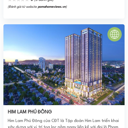
HIM LAM PHÚ ĐÔNG
Him Lam Phú Đông của CĐT là Tập đoàn Him Lam triển khai
xây dựng với vị trí tọa lạc nằm ngay liền kề với đại lộ Phạm
Văn Đồng. Từ ...
4.0
(1 đánh giá)
(Đánh giá từ website
pomahomeviews.vn
)