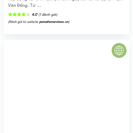
CHUNG CƯ 215 LÊ LỢI
Chung cư Tecco 215 Lê Lợi hiện đang là dự án hot top 1
Nghệ An. Sở hữu vị trí vàng trong lòng thành phố là địa
điểm nối liền phường ...
0
(0 đánh giá)
(Đánh giá từ website
pomahomeviews.vn
)