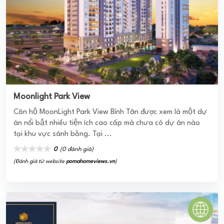
0
(0 đánh giá)
(Đánh giá từ website
pomahomeviews.vn
)
Grandeur Palace - Giảng Võ
Là sản phẩm đầu tư chiến lược của Văn Phú Invest trong