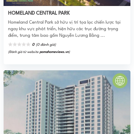
BOTANIC TOWERS PHÚ NHUẬN
Botanic Towers là dự án được triển khai xây dựng tại số
312 Nguyễn Thượng Hiền- P.5 – Q.Phú Nhuận –TP Hồ Chí
Minh cung cấp các sản phẩm căn hộ ...
0
(0 đánh giá)
(Đánh giá từ website
pomahomeviews.vn
)