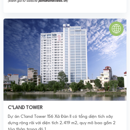
C’LAND TOWER
Dự án C'land Tower 156 Xã Đàn II có tổng diện tích xây
dựng rộng rãi với diện tích 2.419 m2, quy mô bao gồm 2
tòa tháp trong đó 1 ...
0
(0 đánh giá)
(Đánh giá từ website
pomahomeviews.vn
)