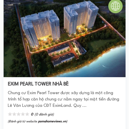
EXIM PEARL TOWER NHÀ BÈ
Chung cư Exim Pearl Tower được xây dựng là một công
trình tổ hợp căn hộ chung cư nằm ngay tại mặt tiền đường
Lê Văn Lương của CĐT EximLand. Quy ...
0
(0 đánh giá)
(Đánh giá từ website
pomahomeviews.vn
)