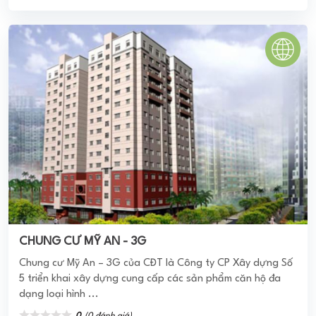
CHUNG CƯ MỸ AN - 3G
Chung cư Mỹ An – 3G của CĐT là Công ty CP Xây dựng Số
5 triển khai xây dựng cung cấp các sản phẩm căn hộ đa
dạng loại hình ...
0
(0 đánh giá)
(Đánh giá từ website
pomahomeviews.vn
)