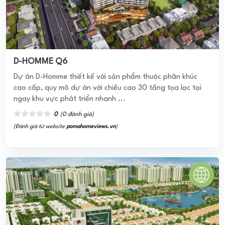
SIMCITY PREMIER HOMES
Simcity Premier Homes Quận 9 hay còn được gọi là KĐT sinh
thái thông minh Simcity cung cấp cho thị trường các căn
biệt thự hiện đại theo phong cách Địa ...
0
(0 đánh giá)