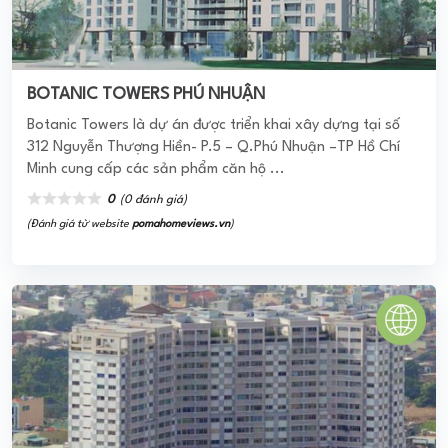
CHUNG CƯ H3 HOÀNG DIỆU
Dự án chung cư H3 Hoàng Diệu có vị trí tọa lạc tại con
đường Hoàng Diệu quan trọng hàng đầu khu vực quận 4.
Từ đó giúp cư dân di ...
0
(0 đánh giá)
(Đánh giá từ website
pomahomeviews.vn
)