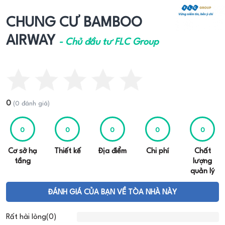
CHUNG CƯ BAMBOO
AIRWAY
- Chủ đầu tư FLC Group
0
(0 đánh giá)
0
0
0
0
0
Cơ sở hạ
Thiết kế
Địa điểm
Chi phí
Chất
tầng
lượng
quản lý
ĐÁNH GIÁ CỦA BẠN VỀ TÒA NHÀ NÀY
Rất hài lòng(0)