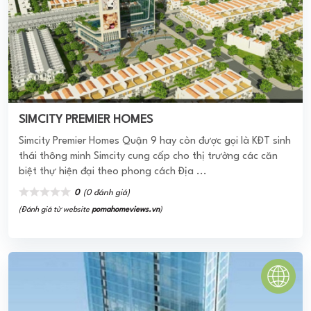
(Đánh giá từ website
pomahomeviews.vn
)
THANH ĐA PEARL
Dự án Thanh Đa Pearl có quy mô triển khai bao gồm văn
phòng cho thuê và văn hộ cao cấp đã được thiết kế triển