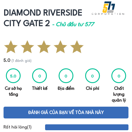
DIAMOND RIVERSIDE
CITY GATE 2
- Chủ đầu tư 577
5.0
(1 đánh giá)
5.0
0
0
0
0
Cơ sở hạ
Thiết kế
Địa điểm
Chi phí
Chất
tầng
lượng
quản lý
ĐÁNH GIÁ CỦA BẠN VỀ TÒA NHÀ NÀY
Rất hài lòng(1)