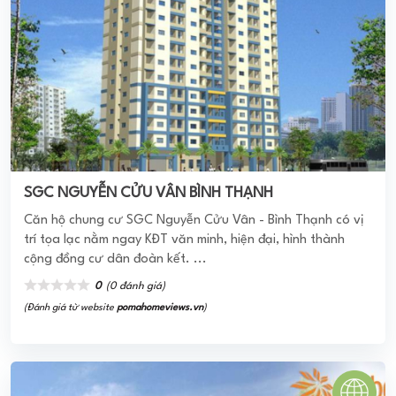
SGC NGUYỄN CỬU VÂN BÌNH THẠNH
Căn hộ chung cư SGC Nguyễn Cửu Vân - Bình Thạnh có vị
trí tọa lạc nằm ngay KĐT văn minh, hiện đại, hình thành
cộng đồng cư dân đoàn kết. ...
0
(0 đánh giá)
(Đánh giá từ website
pomahomeviews.vn
)