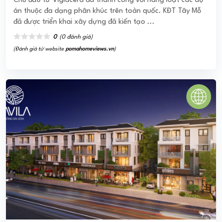
LAVILA ĐÔNG SÀI GÒN
Lavila Đông Sài Gòn được hình thành với sự kết hợp sinh
động của các mảng khối, cung cấp các sản phẩm với thiết
kế 1 trệt + 3 lầu, cung ...
0
(0 đánh giá)