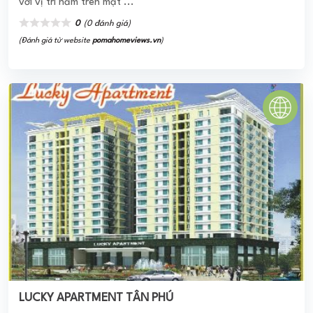
với vị trí nằm trên mặt ...
0
(0 đánh giá)
(Đánh giá từ website
pomahomeviews.vn
)
LUCKY APARTMENT TÂN PHÚ