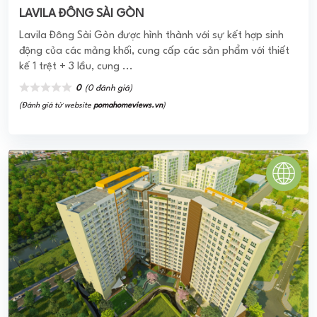
(Đánh giá từ website
pomahomeviews.vn
)
THE KRISTA QUẬN 2
THE KRISTA QUẬN 2 The Krista được triển khai xây dựng
hướng tới đối tượng khách hàng là những gia đình trẻ với