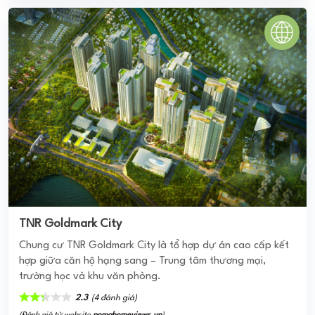
TNR Goldmark City
Chung cư TNR Goldmark City là tổ hợp dự án cao cấp kết
hợp giữa căn hộ hạng sang – Trung tâm thương mại,
trường học và khu văn phòng.
2.3
(4 đánh giá)
(Đánh giá từ website
pomahomeviews.vn
)