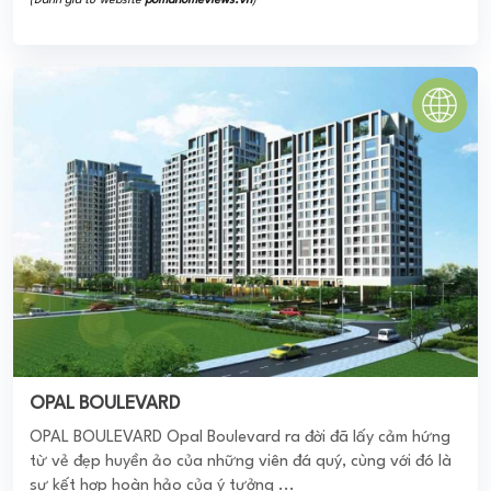
OPAL BOULEVARD
OPAL BOULEVARD Opal Boulevard ra đời đã lấy cảm hứng
từ vẻ đẹp huyền ảo của những viên đá quý, cùng với đó là
sự kết hợp hoàn hảo của ý tưởng ...
0
(0 đánh giá)
(Đánh giá từ website
pomahomeviews.vn
)