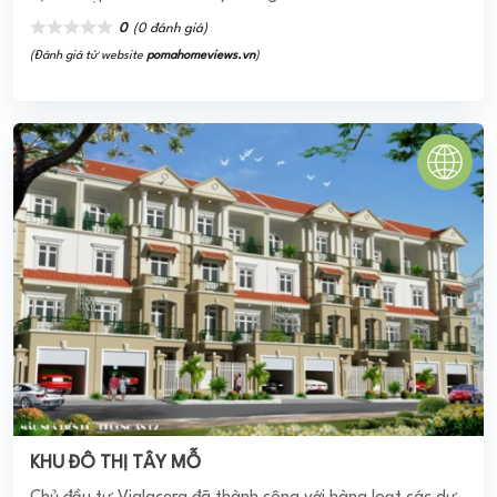
KHU ĐÔ THỊ TÂY MỖ
Chủ đầu tư Viglacera đã thành công với hàng loạt các dự
án thuộc đa dạng phân khúc trên toàn quốc. KĐT Tây Mỗ
đã được triển khai xây dựng đã kiến tạo ...
0
(0 đánh giá)
(Đánh giá từ website
pomahomeviews.vn
)