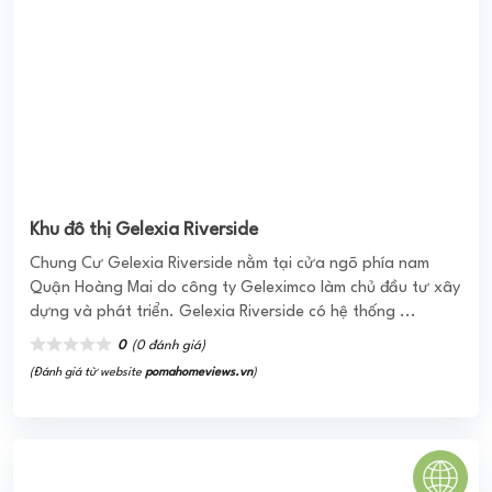
dựng và phát triển. Gelexia Riverside có hệ thống ...
0
(0 đánh giá)
(Đánh giá từ website
pomahomeviews.vn
)
KINGS TOWN HẠ LONG