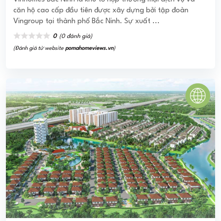
BIỆT THỰ VALORA KIKYO
Dự án biệt thự Valora Kikyo với mong muốn mang đến cho
cư dân một mái ấm, một chốn bình yên thực sự giữa Sài
Gòn ngột ngạt nhưng vẫn đảm ...
0
(0 đánh giá)