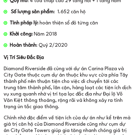
Quy mô
: 4 tòa tháp cao 29 tầng nổi + 1 tầng hầm
Số lượng sản phẩm
: 1.652 căn hộ
Tính pháp lý:
hoàn thiện sổ đỏ từng căn
Khởi công:
Năm 2018
Hoàn thành
: Quý 2/2020
Vị Trí Siêu Đắc Địa
Diamond Riverside đã cùng với dự án Carina Plaza và
City Gate thuộc cụm dự án thuộc khu vực cửa phía Tây
thành phố nên thuận tiện cho việc di chuyển tới các
trung tâm thành phố, lân cận, hàng loạt các tiện ích dịch
vụ xung quanh nhờ vị trí tọa lạc đắc địa như Đại lộ Võ
Văn Kiệt thông thoáng, rộng rãi và không xảy ra tình
trạng ùn tắc giao thông.
Chính nhờ đặc điểm về tiện ích của dự án như kể trên mà
giá trị căn hộ của Diamond Riverside cũng như cụm dự
án City Gate Towers giúp gia tăng nhanh chóng giá trị