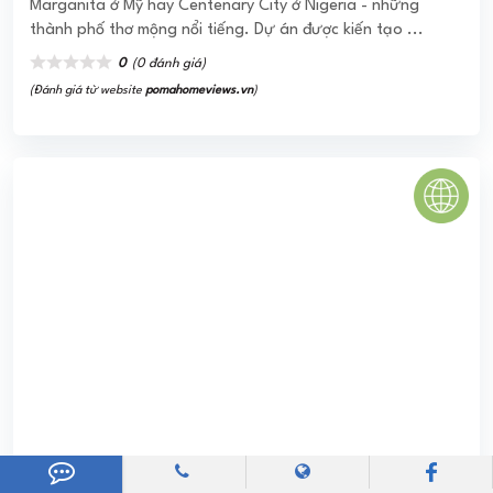
West lakes Golf & Villas
Dự án khu đô thị West Lakes Golf & Villas Tân Mỹ Đức Hòa
Long An được đầu tư bởi C.S.Q và phát triển bởi tập
đoàn Trần Anh Group, tọa lạc tại phía tây bắc ...
0
(0 đánh giá)
(Đánh giá từ website
pomahomeviews.vn
)