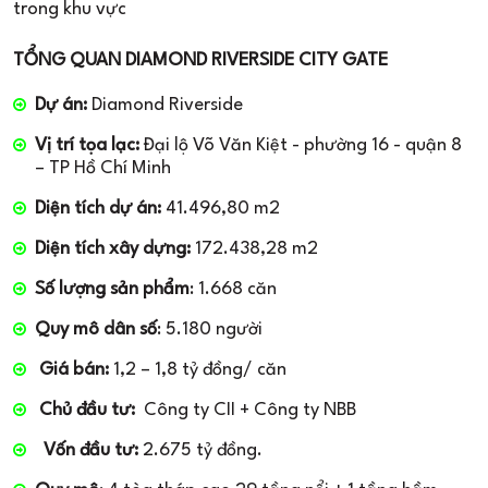
trong khu vực
TỔNG QUAN DIAMOND RIVERSIDE CITY GATE
Dự án:
Diamond Riverside
Vị trí tọa lạc:
Đại lộ Võ Văn Kiệt - phường 16 - quận 8
– TP Hồ Chí Minh
Diện tích dự án:
41.496,80 m2
Diện tích xây dựng:
172.438,28 m2
Số lượng sản phẩm
: 1.668 căn
Quy mô dân số
: 5.180 người
Giá bán:
1,2 – 1,8 tỷ đồng/ căn
Chủ đầu tư:
Công ty CII + Công ty NBB
Vốn đầu tư:
2.675 tỷ đồng.