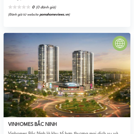
VINHOMES BẮC NINH
Vinhomes Bắc Ninh là khu tổ hợp thương mại dịch vụ và
căn hộ cao cấp đầu tiên được xây dựng bởi tập đoàn
Vingroup tại thành phố Bắc Ninh. Sự xuất ...
0
(0 đánh giá)
(Đánh giá từ website
pomahomeviews.vn
)