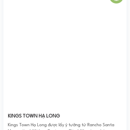
Kings Town Hạ Long được lấy ý tưởng từ Rancho Santa
Marganita ở Mỹ hay Centenary City ở Nigeria - những
thành phố thơ mộng nổi tiếng. Dự án được kiến tạo ...
0
(0 đánh giá)
(Đánh giá từ website
pomahomeviews.vn
)