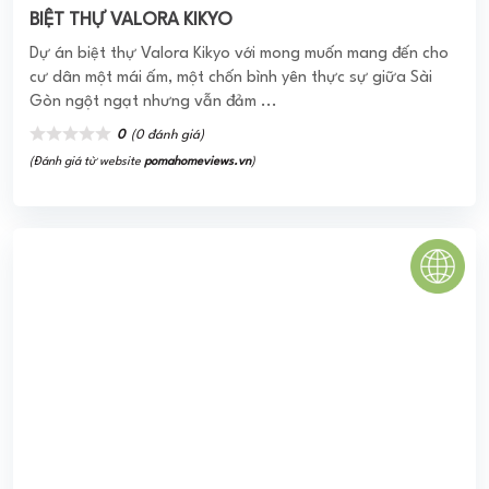
(Đánh giá từ website
pomahomeviews.vn
)
Khu đô thị Gelexia Riverside
Chung Cư Gelexia Riverside nằm tại cửa ngõ phía nam
Quận Hoàng Mai do công ty Geleximco làm chủ đầu tư xây