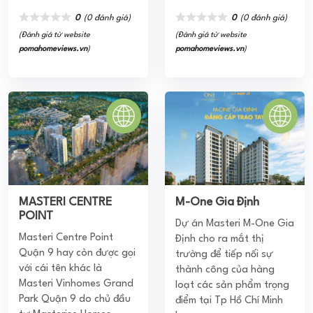
các dự án của CĐT này đều nằm tại vị trí đắc địa; tiện ích
dịch vụ phong phú; có chất lượng cao; được vận hành và
0
(0 đánh giá)
0
(0 đánh giá)
quản lý bởi đơn vị uy tín.
(Đánh giá từ website
(Đánh giá từ website
pomahomeviews.vn
)
pomahomeviews.vn
)
Từ những yếu tố trên có thể thấy được rằng Masterise
Group ngoài việc giàu kinh nghiệm, tiềm năng tài chính
vững mạnh thì còn chính là đơn vị có tầm nhìn chiến lược
đúng đắn. Đặc biệt là nắm bắt rõ xu hướng của thị
trường từ đó nắm bắt thời cơ nhanh chóng.
MASTERI CENTRE
M-One Gia Định
POINT
Dự án Masteri M-One Gia
Masteri Centre Point
Định cho ra mắt thị
Quận 9 hay còn được gọi
trường để tiếp nối sự
với cái tên khác là
thành công của hàng
Masteri Vinhomes Grand
loạt các sản phẩm trọng
Cùng với đó, để giúp khách hàng nhanh chóng tiếp cận
Park Quận 9 do chủ đầu
điểm tại Tp Hồ Chí Minh
với khách hàng thì khâu PR, marketing của doanh nghiệp