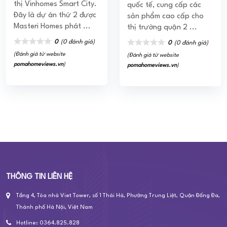
thị Vinhomes Smart City.
quốc tế, cung cấp các
sản phẩm - dịch vụ BĐS thuộc phân khúc cao cấp hàng
Đây là dự án thứ 2 được
đầu tại thị trường Việt Nam cũng như quốc tế.
sản phẩm cao cấp cho
Masteri Homes phát ...
thị trường quận 2 ...
SỨ MỆNH
0
(0 đánh giá)
0
(0 đánh giá)
Masterise Homes đã không ngừng áp dụng các tiêu
(Đánh giá từ website
(Đánh giá từ website
chuẩn quốc tế vào trong quá trình hình thành, phát triển
pomahomeviews.vn
)
pomahomeviews.vn
)
các sản phẩm BĐS. Công ty luôn cam kết đem lại các giá
trị vượt trội cho các sản phẩm, dịch vụ để từ đó mang lại
những trải nghiệm xứng tầm đẳng cấp cho mọi khách
hàng. Kiến tạo nên một cộng đồng có giá trị bền vững
cho thị trường BĐS trong và ngoài nước.
THÔNG TIN LIÊN HỆ
Tầng 4, Tòa nhà Viet Tower, số 1 Thái Hà, Phường Trung Liệt, Quận Đống Đa,
Thành phố Hà Nội, Việt Nam
Hotline: 0364.825.828