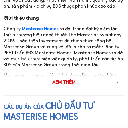
Lĩnh vực hoạt động: Phát triển; vận hành; quản lý các dự
án, sản phẩm - dịch vụ BĐS thuộc phân khúc cao cấp
Giứi thiệu chung
Công ty
Masterise Homes
ra đời trong đợt kỷ niệm lần
thứ 5 thương hiệu nghệ thuật The Master of Symphony
2019, Thảo Điền Investment đã chính thức công bố
Masterise Group và cùng với đó là cho ra mắt Công ty
Phát triển BĐS Masterise Homes. Masterise Homes ra đời
với mục tiêu thực hiện việc quản lý, phát triển các dự án
BĐS của Masterise Group trong thời gian tới.
Masterise Homes ra đời với bộ nhận diện thương hiệu
mới, đã cam kết không ngừng trong việc kiến tạo công
XEM THÊM
trình kiến trúc đẳng cấp với giá trị bền vững theo thời
gian dựa trên sự thấu hiểu tâm lý, nhu cầu của khách
hàng. Đồng thời áp dụng nền tảng công nghệ tiên tiến,
CHỦ ĐẦU TƯ
hợp tác cùng với các đối tách hàng đầu trong mọi lĩnh
CÁC DỰ ÁN CỦA
vực trên thế giới.
MASTERISE HOMES