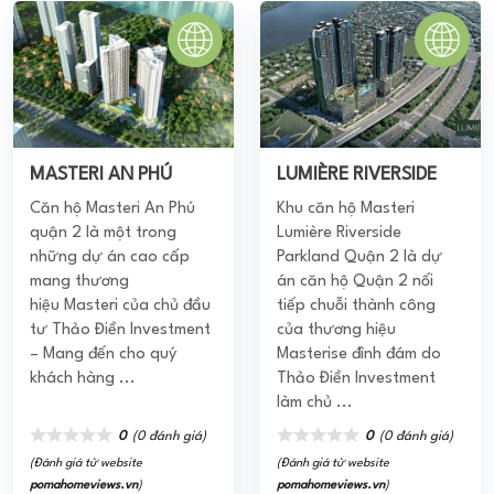
MASTERI AN PHÚ
LUMIÈRE RIVERSIDE
Căn hộ Masteri An Phú
Khu căn hộ Masteri
quận 2 là một trong
Lumière Riverside
những dự án cao cấp
Parkland Quận 2 là dự
mang thương
án căn hộ Quận 2 nối
hiệu Masteri của chủ đầu
tiếp chuỗi thành công
CĐT Masterise Homes đã phát triển kinh doanh với triết
tư Thảo Điền Investment
của thương hiệu
lý khách hàng là trọng tâm nên đã luôn lắng nghe những
– Mang đến cho quý
Masterise đình đám do
nhu cầu của khách hàng, không ngừng đổi mới mỗi ngày
khách hàng ...
Thảo Điền Investment
để hướng tới những trải nghiệm nhằm đáp ứng những
làm chủ ...
yêu cầu ngày càng khắt khe của khách hàng. Kiến tạo
0
(0 đánh giá)
0
(0 đánh giá)
giá trị, cộng đồng nhân văn với sự chân thành cũng như
đóng góp mạnh mẽ cho việc kiến tạo nên một môi
(Đánh giá từ website
(Đánh giá từ website
trường, không gian sống bền vững trong tương lai.
pomahomeviews.vn
)
pomahomeviews.vn
)