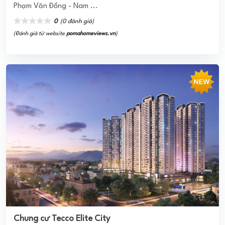
KHU ĐÔ THỊ BUÔN HỒ CENTRAL
Dự Án KĐT Buôn Hồ Central Park Đắk Lắk của CĐT là Công
ty CP VN Đà Thành đã được đánh giá cao, có triển vọng
phát triển nhanh chóng. Dự ...
0
(0 đánh giá)
(Đánh giá từ website
pomahomeviews.vn
)