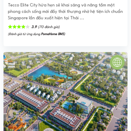
THE HYCO4 TOWER BÌNH THẠNH
The Hyco4 Tower có vị trí tọa lạc đắc địa, chiến lược nên
thuận tiện cho việc lưu thông đi lại nhanh chóng, dễ dàng
kết nối tới nhiều địa điểm ...
0
(0 đánh giá)
(Đánh giá từ website
pomahomeviews.vn
)