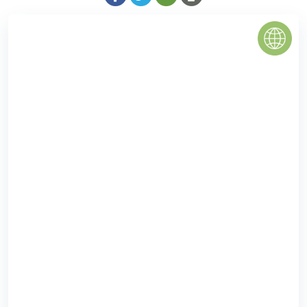
Chung cư CT3 Lê Đức Thọ
Chung cư CT3 Lê Đức Thọ là tòa hỗn hợp gồm chung cư
cao cấp, trung tâm thương mại và văn phòng làm việc. Với
thiết kế 21 tầng, công trình 1 ...
2.0
(2 đánh giá)