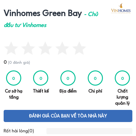
Vinhomes Green Bay
- Chủ
đầu tư Vinhomes
0
(0 đánh giá)
0
0
0
0
0
Cơ sở hạ
Thiết kế
Địa điểm
Chi phí
Chất
tầng
lượng
quản lý
ĐÁNH GIÁ CỦA BẠN VỀ TÒA NHÀ NÀY
Rất hài lòng(0)