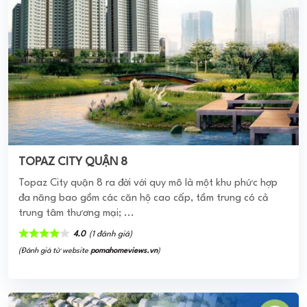
Helianthus Center Red River
Helianthus Center Red River là tổ hợp gồm biệt thự lâu đài,
liền kề shophouse, chung cư đẳng cấp nhất tại Đông Anh
năm 2021 mang kiến trúc cổ điển Pháp ...
0
(0 đánh giá)
(Đánh giá từ website
pomahomeviews.vn
)