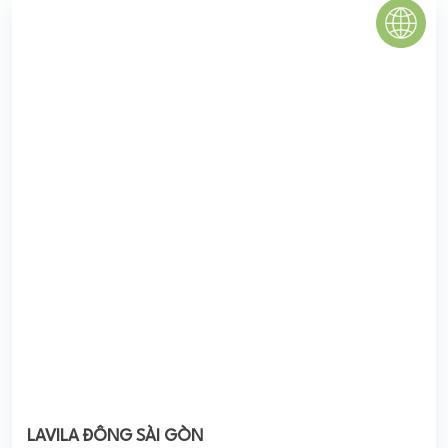
VINACONEX THẢO ĐIỀN
Vinaconex Thảo Điền là dự án khu nhà ở cao tầng, kết hợp
cùng thương mại – dịch vụ được CĐT là Tổng công ty XNK
xây dựng Việt Nam – ...
0
(0 đánh giá)
(Đánh giá từ website
pomahomeviews.vn
)