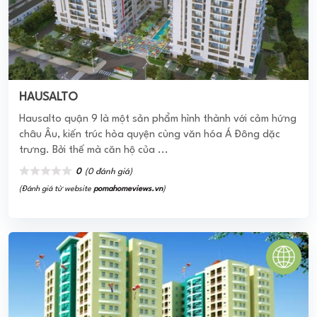
lại nơi không chỉ là ...
0
(0 đánh giá)
(Đánh giá từ website
pomahomeviews.vn
)
TOPAZ CITY QUẬN 8