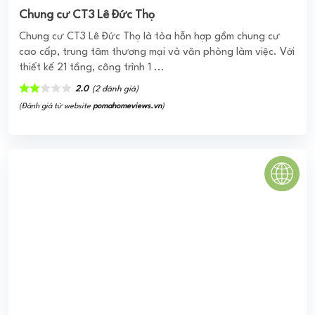
(Đánh giá từ website
pomahomeviews.vn
)
HAUSNIMA
Dự án căn hộ Hausnima thuộc dòng sản phẩm Haus với
CĐT là Ez Land được triển khai xây dựng với vị trí tọa lạc