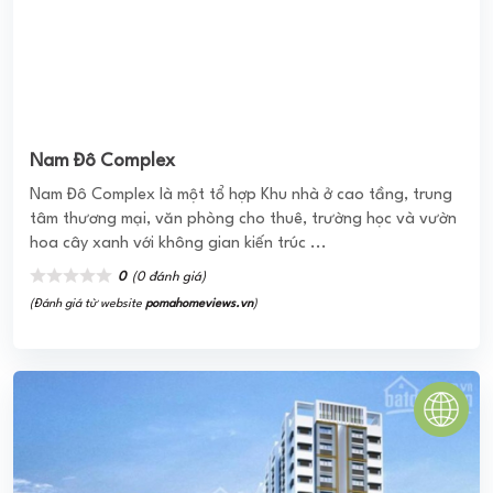
Chung cư An Phú Đông
Với qui mô 308 căn hộ trên 4.283,8 m2 diện tích toàn khu,
dự án An Phú Đông được bao quanh bởi nhiều cây xanh,
một mặt tiếp giáp với bờ ...
0
(0 đánh giá)
(Đánh giá từ website
pomahomeviews.vn
)