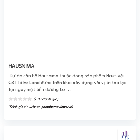
tại ngay mặt tiền đường Lò ...
0
(0 đánh giá)
(Đánh giá từ website
pomahomeviews.vn
)
Chung cư New Horizon City