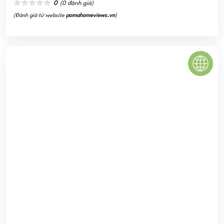
The Dragon Castle Hạ Long
Được bao quanh bởi thiên nhiên cây xanh, vừa có núi vừa
có biển, đem đến một môi trường sống trong lành tuyệt đối.
Giữa hơi thở của nhịp sống sôi ...
0
(0 đánh giá)
(Đánh giá từ website
pomahomeviews.vn
)