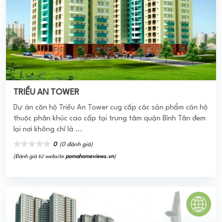
Topaz City quận 8 ra đời với quy mô là một khu phức hợp
đa năng bao gồm các căn hộ cao cấp, tầm trung có cả
trung tâm thương mại; ...
4.0
(1 đánh giá)
(Đánh giá từ website
pomahomeviews.vn
)