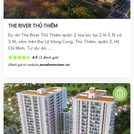
(Đánh giá từ website
pomahomeviews.vn
)
TRIỀU AN TOWER
Dự án căn hộ Triều An Tower cug cấp các sản phẩm căn hộ
thuộc phân khúc cao cấp tại trung tâm quận Bình Tân đem