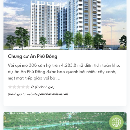
Sky Symphony
Chung cư Sky Symphony được các kiến trúc sư tâm huyết
hàng đầu Việt Nam thiết kế. Mỗi căn hộ là một mảnh ghép
tuyệt đẹp tạo nên âm hưởng tươi ...
0
(0 đánh giá)
(Đánh giá từ website
pomahomeviews.vn
)