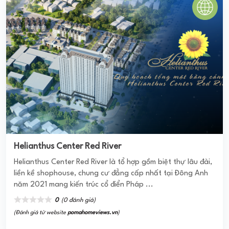
NGỌC LAN APARTMENT
Chung cư Ngọc Lan được triển khai xây dựng với vị trí
thuộc khu vực có nhiều chung cư cao cấp, biệt thự hạng
sang và là nơi có khu dân ...
0
(0 đánh giá)
(Đánh giá từ website
pomahomeviews.vn
)