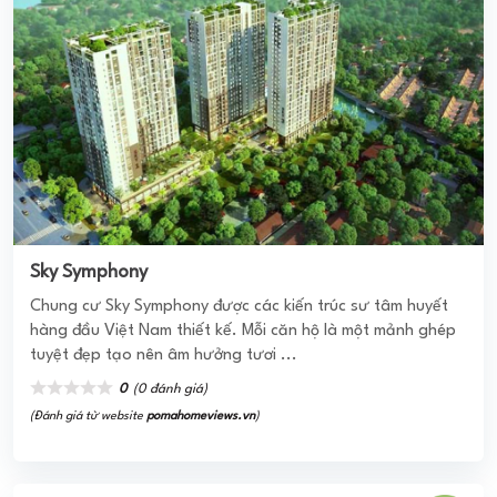
LAVILA ĐÔNG SÀI GÒN
Lavila Đông Sài Gòn được hình thành với sự kết hợp sinh
động của các mảng khối, cung cấp các sản phẩm với thiết
kế 1 trệt + 3 lầu, cung ...
0
(0 đánh giá)
(Đánh giá từ website
pomahomeviews.vn
)