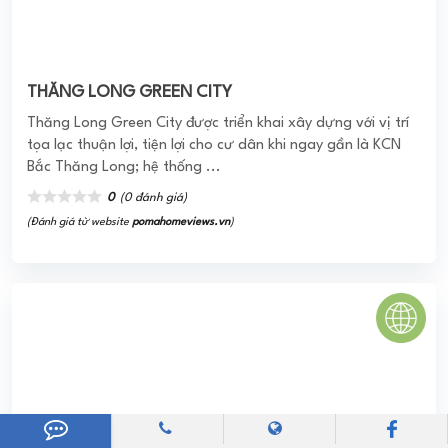
AN PHÚ PLAZA QUẬN 3
Dự án với thiết kế là công trình tạo điểm nhấn quan trọng
trong kiến trúc tại khu vực trung tâm thành phố Hồ Chí
Minh. Quy mô của dự án ...
0
(0 đánh giá)
(Đánh giá từ website
pomahomeviews.vn
)