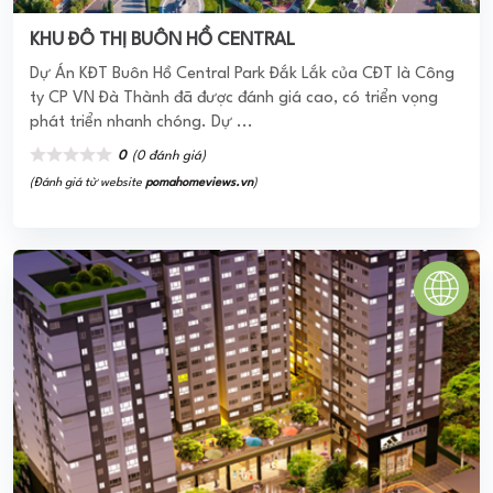
SKY 9 QUẬN 9
Dự Án Căn Hộ Sky 9 Quận 9 sở hữu vị trí tọa lạc chiến lược
tại khu vực trung tâm của quận 1, tập trung hàng loạt các
dự án ...
0
(0 đánh giá)