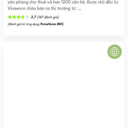
Nam Đô Complex
Nam Đô Complex là một tổ hợp Khu nhà ở cao tầng, trung
tâm thương mại, văn phòng cho thuê, trường học và vườn
hoa cây xanh với không gian kiến trúc ...
0
(0 đánh giá)
(Đánh giá từ website
pomahomeviews.vn
)