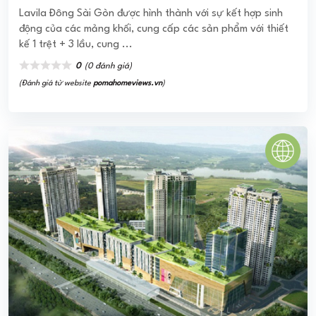
THE RIVER THỦ THIÊM
Dự án The River Thủ Thiêm quận 2 tọa lạc tại 2 lô 3.15 và
3.16, nằm trên Đại Lộ Vòng Cung, Thủ Thiêm, quận 2, Hồ
Chí Minh. Từ dự án, ...
4.5
(2 đánh giá)
(Đánh giá từ website
pomahomeviews.vn
)