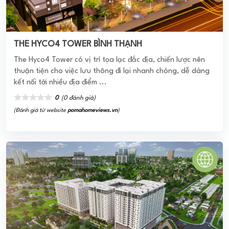
(Đánh giá từ website
pomahomeviews.vn
)
HOMYLAND 3 RIVERSIDE
Căn hộ Homyland 3 hay còn gọi là Homyland Riverside
Quận 2 Chính Thức Mở Bán Đợt Đầu Tiên Trong Tháng