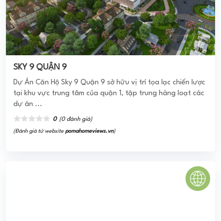
12/2016. Tiếp nối thành công của Homyland 1 và
Homyland ...
0
(0 đánh giá)
(Đánh giá từ website
pomahomeviews.vn
)
THĂNG LONG GREEN CITY