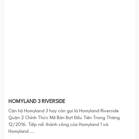
Thăng Long Green City được triển khai xây dựng với vị trí
tọa lạc thuận lợi, tiện lợi cho cư dân khi ngay gần là KCN
Bắc Thăng Long; hệ thống ...
0
(0 đánh giá)
(Đánh giá từ website
pomahomeviews.vn
)