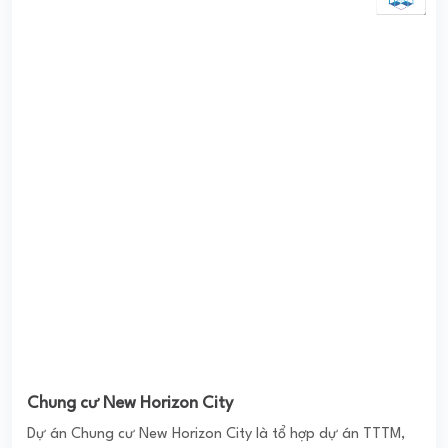
Dự án Chung cư New Horizon City là tổ hợp dự án TTTM,
văn phòng cho thuê và hơn 1200 căn hộ. Được chủ đầu tư
Vinaenco chào bán ra thị trường từ ...
3.7
(147 đánh giá)
(Đánh giá từ ứng dụng
PomaHome BMS
)