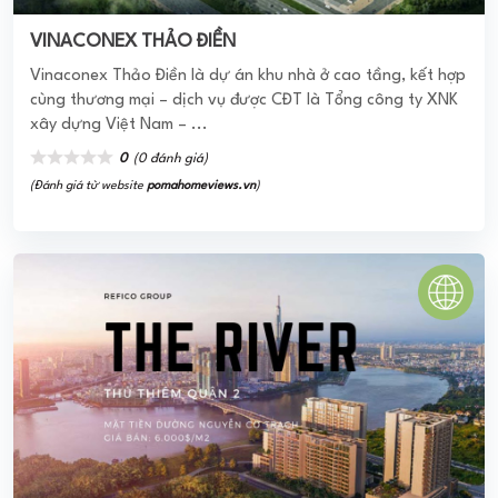
HAUSALTO
Hausalto quận 9 là một sản phẩm hình thành với cảm hứng
châu Âu, kiến trúc hòa quyện cùng văn hóa Á Đông dặc
trưng. Bởi thế mà căn hộ của ...
0
(0 đánh giá)