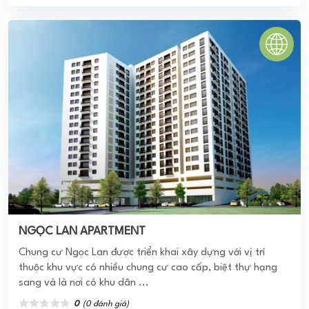
CHUNG CƯ AN BÌNH
Chung cư An Bình City là dự án được triển khai xây dựng
tại khu vực trung tâm thành phố, vị trí 232 – 234 đường
Phạm Văn Đồng - Nam ...
0
(0 đánh giá)
(Đánh giá từ website
pomahomeviews.vn
)