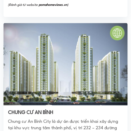
Chung cư Tecco Elite City
Tecco Elite City hứa hẹn sẽ khai sáng và nâng tầm một
phong cách sống mới đầy thời thượng nhờ hệ tiện ích chuẩn
Singapore lần đầu xuất hiện tại Thái ...
3.9
(70 đánh giá)
(Đánh giá từ ứng dụng
PomaHome BMS
)