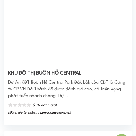
Sky 89
Dự án Sky 89 sở hữu vị trí đắt địa của khu Nam Sài Gòn là
mặt tiền đường Đào Trí – Hoàng Quốc Việt thuộc phường
Tân Thuận – Quận 7, ...
0
(0 đánh giá)
(Đánh giá từ website
pomahomeviews.vn
)