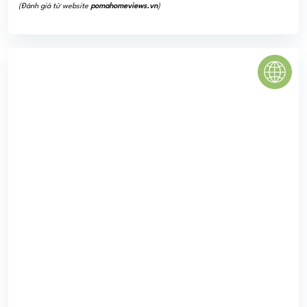
FIDECO RIVER VIEW QUẬN 2
Fideco Riverview là dự án thuộc phân khúc cao cấp được
thiết kế với chiều cao 15 tầng không kể tầng hầm. Tòa cao