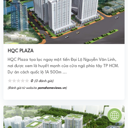
AN PHÚ APARTMENT
An Phú Apartment chính là một dự án thuộc phân hộ căn
hộ cao cấp được hình thành với thiết kế độc đáo, hiện đại
cùng trang bị nội thất cao ...
0
(0 đánh giá)
(Đánh giá từ website
pomahomeviews.vn
)