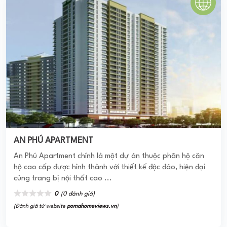
DIAMOND RIVERSIDE CITY GATE 2
Căn hộ Diamond Riverside hay còn được gọi là City Gate 2
có quy mô triển khai xây dựng hơn rất nhiều lần so với dự
án City Gate 1 khi ...
5.0
(1 đánh giá)
(Đánh giá từ website
pomahomeviews.vn
)