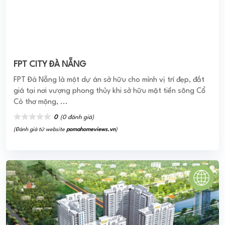
Chung cư Iris Garden được biết tới chính là dự án có vị trí
tọa lạc chiến lược, đắc địa tại ngay mặt tiền của tuyến
đường Trần Hữu Dực. Nơi ...
0
(0 đánh giá)
(Đánh giá từ website
pomahomeviews.vn
)