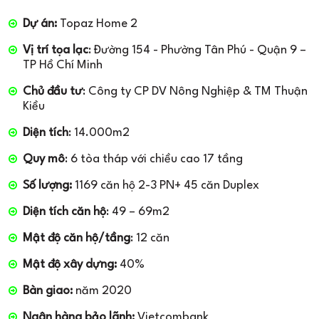
Dự án:
Topaz Home 2​
Vị trí tọa lạc
: Đường 154 - Phường Tân Phú - Quận 9 –
TP Hồ Chí Minh
Chủ đầu tư
: Công ty CP DV Nông Nghiệp & TM Thuận
Kiều
Diện tích
: 14.000m2
Quy mô
: 6 tòa tháp với chiều cao 17 tầng
Số lượng:
1169 căn hộ 2-3 PN+ 45 căn Duplex
Diện tích căn hộ
: 49 – 69m2
Mật độ căn hộ/tầng
: 12 căn
Mật độ xây dựng:
40%
Bàn giao:
năm 2020
Ngân hàng bảo lãnh:
Vietcombank