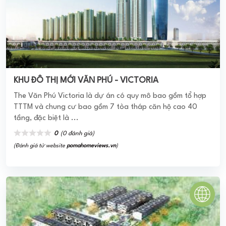
VINHOMES WEST POINT
VINHOMES WEST POINT-Tận hưởng đẳng cấp sống của
người thành đạt
0
(0 đánh giá)
(Đánh giá từ website
pomahomeviews.vn
)