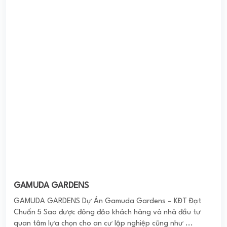
HQC NHA TRANG
Nhà ở xã hội HQC Nha Trang được xây dựng trên khu đất
có diện tích 10.842,8m2 với tổng vốn đầu tư khoảng 500
tỷ đồng. Theo phác thảo thiết kế mới ...
0
(0 đánh giá)
(Đánh giá từ website
pomahomeviews.vn
)