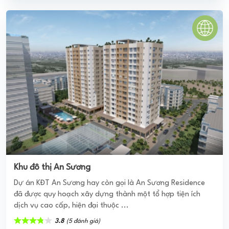
LE GRAND JARDIN SÀI ĐỒNG
Chung cư Le Grand Jardin - dự án được triển khai xây
dựng với quy mô là một quần thể đẳng cấp, thiết kế cũng
như phát triển theo phong cách hiện ...
4.0
(2 đánh giá)
(Đánh giá từ website
pomahomeviews.vn
)