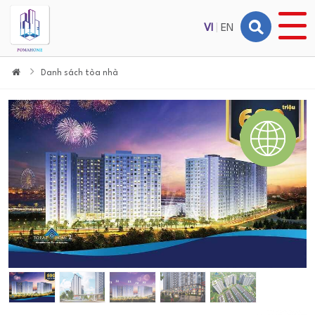
VI
|
EN
Danh sách tòa nhà