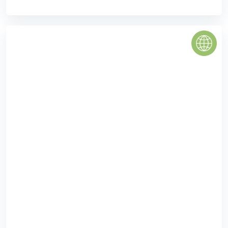
First Home An Giang
First Home An Giang - Khu dân cư Bắc Hà Hoàng Hổ là dự
án nhà ở xã hội đầu tiên, mở đầu cuộc hành trình mang
những chung cư hiện đại, tiện nghi, giá ...
0
(0 đánh giá)
(Đánh giá từ website
pomahomeviews.vn
)