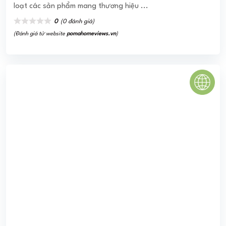
Dự án cách quốc lộ 1A 500m ...
0
(0 đánh giá)
(Đánh giá từ website
pomahomeviews.vn
)
IRIS GARDEN