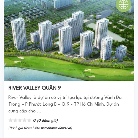
CÁT TƯỜNG PHÚ HƯNG
Khu đô thị Cát Tường Phú Hưng được CĐT là Cát Tường
Group cho ra mắt thị trường sau sự thành công của hàng
loạt các sản phẩm mang thương hiệu ...
0
(0 đánh giá)
(Đánh giá từ website
pomahomeviews.vn
)