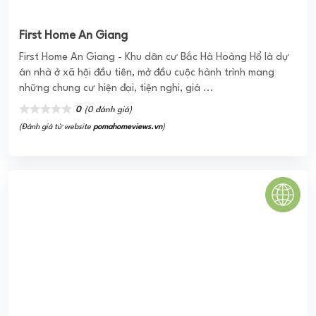
KHU ĐÔ THỊ BUÔN HỒ CENTRAL
Dự Án KĐT Buôn Hồ Central Park Đắk Lắk của CĐT là Công
ty CP VN Đà Thành đã được đánh giá cao, có triển vọng
phát triển nhanh chóng. Dự ...
0
(0 đánh giá)
(Đánh giá từ website
pomahomeviews.vn
)