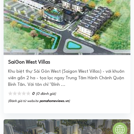
RIVER VALLEY QUẬN 9
River Valley là dự án có vị trí tọa lạc tại đường Vành Đai
Trong – P.Phước Long B – Q.9 - TP Hồ Chí Minh. Dự án
cung cấp cho ...
0
(0 đánh giá)
(Đánh giá từ website
pomahomeviews.vn
)