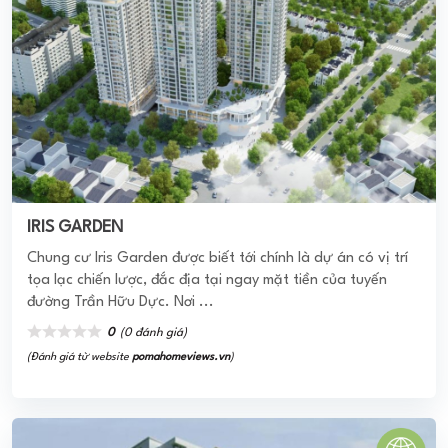
Khu đô thị An Sương
Dự án KĐT An Sương hay còn gọi là An Sương Residence
đã được quy hoạch xây dựng thành một tổ hợp tiện ích
dịch vụ cao cấp, hiện đại thuộc ...
3.8
(5 đánh giá)
(Đánh giá từ website
pomahomeviews.vn
)