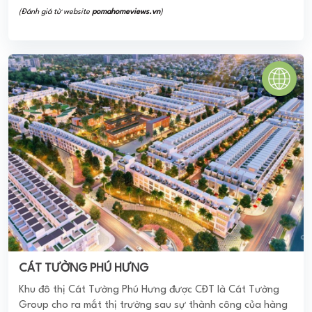
(Đánh giá từ website
pomahomeviews.vn
)
HQC PLAZA
HQC Plaza tọa lạc ngay mặt tiền Đại Lộ Nguyễn Văn Linh,
nơi được xem là huyết mạnh của cửa ngỏ phía tây TP HCM.