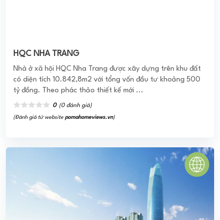
SaiGon West Villas
Khu biệt thự Sài Gòn West (Saigon West Villas) - với khuôn
viên gần 2 ha - tọa lạc ngay Trung Tâm Hành Chánh Quận
Bình Tân. Với tôn chỉ "Đỉnh ...
0
(0 đánh giá)
(Đánh giá từ website
pomahomeviews.vn
)