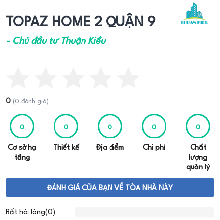
TOPAZ HOME 2 QUẬN 9
- Chủ đầu tư Thuận Kiều
0
(0 đánh giá)
0
0
0
0
0
Cơ sở hạ
Thiết kế
Địa điểm
Chi phí
Chất
tầng
lượng
quản lý
ĐÁNH GIÁ CỦA BẠN VỀ TÒA NHÀ NÀY
Rất hài lòng(0)