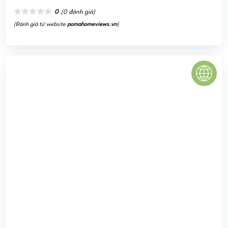
KHU ĐÔ THỊ MỚI VĂN PHÚ - VICTORIA
The Văn Phú Victoria là dự án có quy mô bao gồm tổ hợp
TTTM và chung cư bao gồm 7 tòa tháp căn hộ cao 40
tầng, đặc biệt là ...
0
(0 đánh giá)
(Đánh giá từ website
pomahomeviews.vn
)