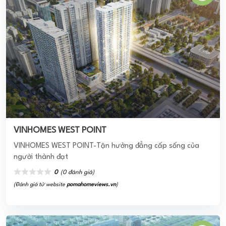
KHU ĐÔ THỊ MỚI TRUNG VĂN
Dự án KĐT mới Trung Văn là một trong chuỗi các đô thị
được triển khai xây dựng tại khu vực phía Tây Hà Nội. Sự
xuất hiện của dự án ...
3.0
(1 đánh giá)
(Đánh giá từ website
pomahomeviews.vn
)