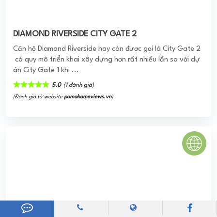
ốc dự án được thiết kế hiện ...
0
(0 đánh giá)
(Đánh giá từ website
pomahomeviews.vn
)