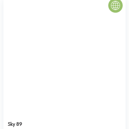
Five Star Trường Chinh
Dự án Five Star Trường Chinh tọa lạc tại số 508 Trường
Chinh, ngay gần cầu vượt Ngã Tư Sở thuộc khu vực có hạ
tầng và giao thông phát triển, ...