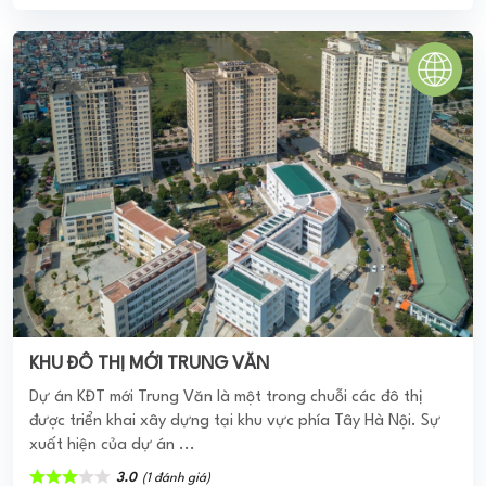
FPT CITY ĐÀ NẴNG
FPT Đà Nẵng là một dự án sở hữu cho mình vị trí đẹp, đắt
giá tại nơi vượng phong thủy khi sở hữu mặt tiền sông Cổ
Cò thơ mộng, ...
0
(0 đánh giá)