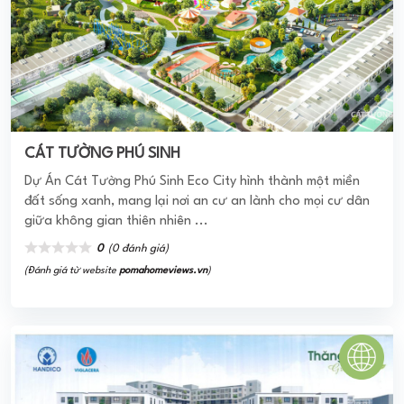
CÁT TƯỜNG PHÚ SINH
Dự Án Cát Tường Phú Sinh Eco City hình thành một miền
đất sống xanh, mang lại nơi an cư an lành cho mọi cư dân
giữa không gian thiên nhiên ...
0
(0 đánh giá)
(Đánh giá từ website
pomahomeviews.vn
)