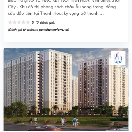
BIỂU TƯỢNG TỰ HÀO KẾT NỐI TINH HOA. Vinhomes Star
City - Khu đô thị phong cách châu Âu sang trọng, đẳng
cấp đầu tiên tại Thanh Hóa, kỳ vọng trở thành ...
0
(0 đánh giá)
(Đánh giá từ website
pomahomeviews.vn
)