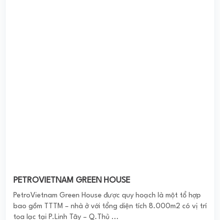
PETROVIETNAM GREEN HOUSE
PetroVietnam Green House được quy hoạch là một tổ hợp
bao gồm TTTM – nhà ở với tổng diện tích 8.000m2 có vị trí
tọa lạc tại P.Linh Tây – Q.Thủ ...
0
(0 đánh giá)
(Đánh giá từ website
pomahomeviews.vn
)