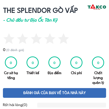
THE SPLENDOR GÒ VẤP
- Chủ đầu tư Địa Ốc Tân Kỷ
0
(0 đánh giá)
0
0
0
0
0
Cơ sở hạ
Thiết kế
Địa điểm
Chi phí
Chất
tầng
lượng
quản lý
ĐÁNH GIÁ CỦA BẠN VỀ TÒA NHÀ NÀY
Rất hài lòng(0)