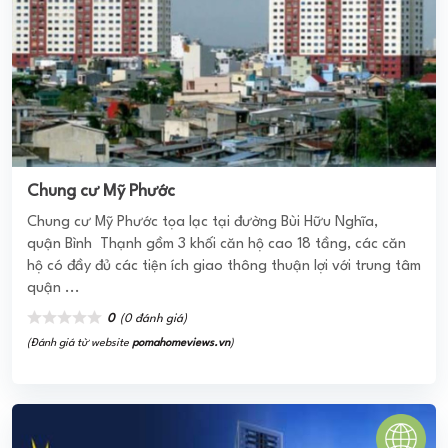
Chung cư Mỹ Phước
Chung cư Mỹ Phước tọa lạc tại đường Bùi Hữu Nghĩa,
quận Bình Thạnh gồm 3 khối căn hộ cao 18 tầng, các căn
hộ có đầy đủ các tiện ích giao thông thuận lợi với trung tâm
quận ...
0
(0 đánh giá)
(Đánh giá từ website
pomahomeviews.vn
)