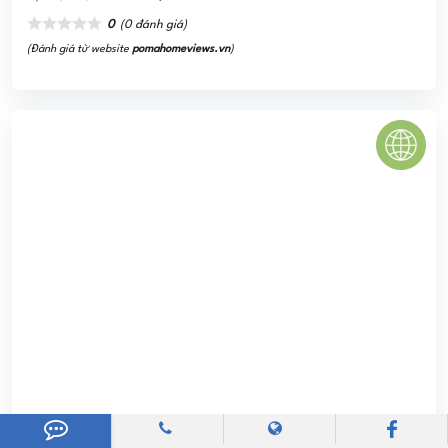
Green Mark
Green Mark tọa lạc trên mặt tiền đường Lê Thị Riêng, Quận
12, cung cấp ra thị trường 688 căn hộ. Được biết, đây cũng
sẽ là nguồn cung cấp căn ...
0
(0 đánh giá)
(Đánh giá từ website
pomahomeviews.vn
)