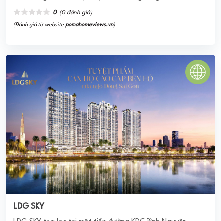
0
(0 đánh giá)
(Đánh giá từ website
pomahomeviews.vn
)
LDG SKY