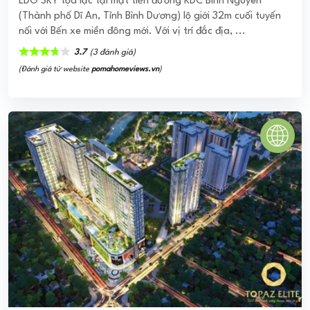
LDG SKY tọa lạc tại mặt tiền đường KDC Bình Nguyên
(Thành phố Dĩ An, Tỉnh Bình Dương) lộ giới 32m cuối tuyến
nối với Bến xe miền đông mới. Với vị trí đắc địa, ...
3.7
(3 đánh giá)
(Đánh giá từ website
pomahomeviews.vn
)