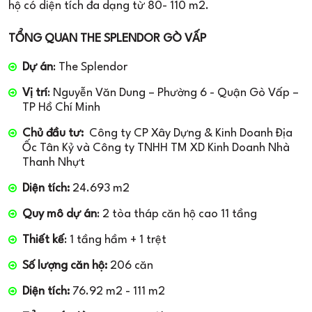
hộ có diện tích đa dạng từ 80- 110 m2.
TỔNG QUAN THE SPLENDOR GÒ VẤP
Dự án
: The Splendor
Vị trí
: Nguyễn Văn Dung – Phường 6 - Quận Gò Vấp –
TP Hồ Chí Minh
Chủ đầu tư:
Công ty CP Xây Dựng & Kinh Doanh Địa
Ốc Tân Kỷ và Công ty TNHH TM XD Kinh Doanh Nhà
Thanh Nhựt
Diện tích:
24.693 m2
Quy mô dự án
: 2 tòa tháp căn hộ cao 11 tầng
Thiết kế
: 1 tầng hầm + 1 trệt
Số lượng căn hộ:
206 căn
Diện tích:
76.92 m2 - 111 m2