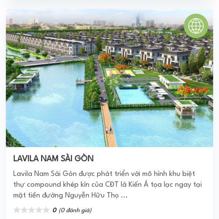
0
(0 đánh giá)
(Đánh giá từ website
pomahomeviews.vn
)
The New City Thủ Thiêm
THE NEW CITY THỦ THIÊM Căn Hộ New City Thủ Thiêm