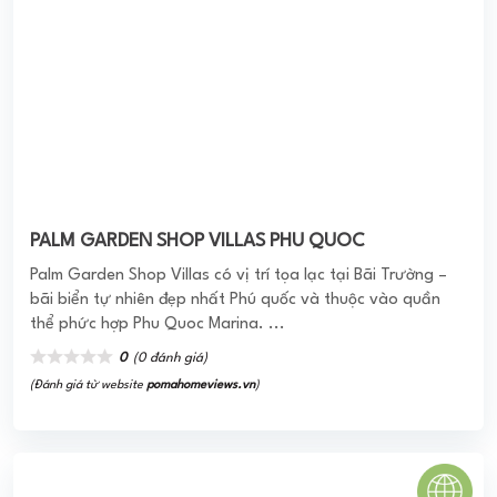
Việt Phú Garden
KDC Việt Phú Gardenlà một khu dân cư đẳng cấp đáp ứng
đầy đủ hệ thống cơ sở hạ tầng kỹ thuật, hạ tầng xã hội,
công trình công cộng để phục vụ nhu ...
0
(0 đánh giá)
(Đánh giá từ website
pomahomeviews.vn
)