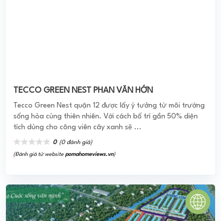
KHU ĐÔ THỊ MỚI TRÀ VINH
Khu đô thị mới Trà Vinh là dự án nhà phố liên kế đầu tiên
tại thành phố Trà Vinh, có các mặt tiếp giáp với Rạch Tiệm
Tương và Sông ...
0
(0 đánh giá)
(Đánh giá từ website
pomahomeviews.vn
)