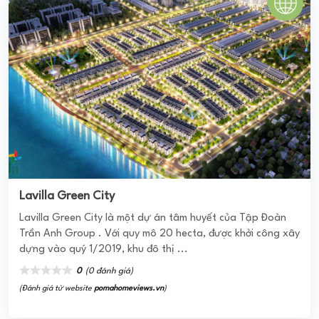
LAVILA NAM SÀI GÒN
Lavila Nam Sài Gòn được phát triển với mô hình khu biệt
thự compound khép kín của CĐT là Kiến Á tọa lạc ngay tại
mặt tiền đường Nguyễn Hữu Thọ ...