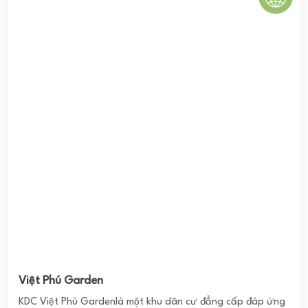
Khu đô thị Gelexia Riverside
Chung Cư Gelexia Riverside nằm tại cửa ngõ phía nam
Quận Hoàng Mai do công ty Geleximco làm chủ đầu tư xây
dựng và phát triển. Gelexia Riverside có hệ thống ...
0
(0 đánh giá)
(Đánh giá từ website
pomahomeviews.vn
)