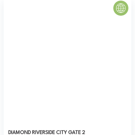
DIAMOND RIVERSIDE CITY GATE 2
Căn hộ Diamond Riverside hay còn được gọi là City Gate 2
có quy mô triển khai xây dựng hơn rất nhiều lần so với dự
án City Gate 1 khi ...
5.0
(1 đánh giá)
(Đánh giá từ website
pomahomeviews.vn
)