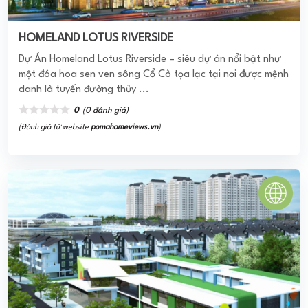
The Diamond City
Dự án The Diamond City hiện đang thu hút nhiều sự quan
tâm của giới đầu tư do sở hữu vị trí chiến lược tiềm năng
cao nằm trong hướng phát triển của ...
0
(0 đánh giá)
(Đánh giá từ website
pomahomeviews.vn
)