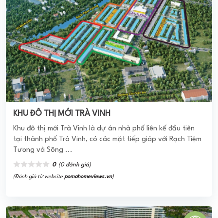
CHUNG CƯ LAKESIDE
Chung cư Lakeside là dự án thành phần thuộc khu trung
tâm đô thị Chí Linh, gồm 4 block cao 16 tầng và 1 tầng hầm
với 756 căn hộ. Các ...
0
(0 đánh giá)
(Đánh giá từ website
pomahomeviews.vn
)