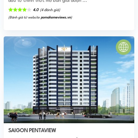
SAIGON PENTAVIEW
Dự án Saigon Pentaview được triển khai với vị trí tọa lạc tại
quận Bình Thạnh, mô hình phát triển là một tòa cao ốc
phức hợp cung cấp văn phòng ...
0
(0 đánh giá)
(Đánh giá từ website
pomahomeviews.vn
)