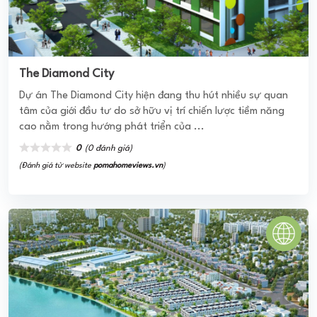
SOLAR CITY BẾN LỨC LONG AN
Dự án Solar City Bến Lức Long An rộng
khoảng 4,7ha do Tập đoàn Trần Anh làm chủ đầu tư cung
ứng ra thị trường 225 lô nhà phố có diện tích 85 – 95m2,
thiết kế theo quy ...
0
(0 đánh giá)
(Đánh giá từ website
pomahomeviews.vn
)