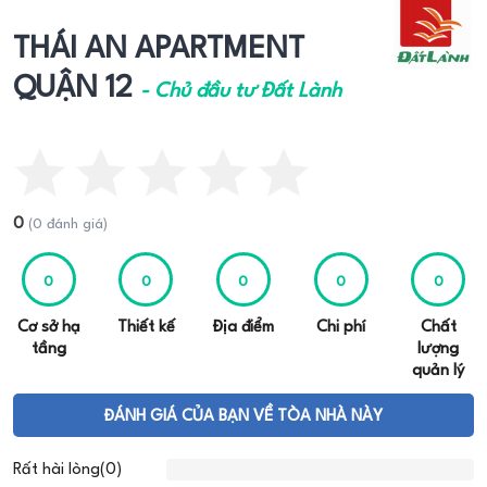
THÁI AN APARTMENT
QUẬN 12
- Chủ đầu tư Đất Lành
0
(0 đánh giá)
0
0
0
0
0
Cơ sở hạ
Thiết kế
Địa điểm
Chi phí
Chất
tầng
lượng
quản lý
ĐÁNH GIÁ CỦA BẠN VỀ TÒA NHÀ NÀY
Rất hài lòng(0)