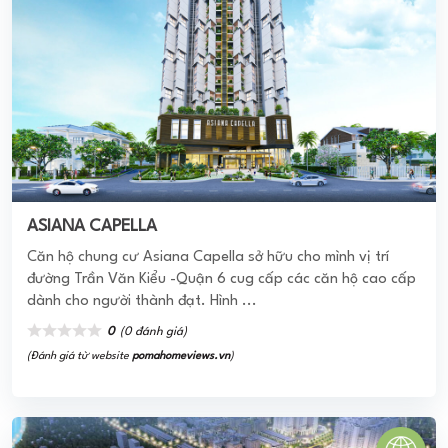
Lavilla Green City
Lavilla Green City là một dự án tâm huyết của Tập Đoàn
Trần Anh Group . Với quy mô 20 hecta, được khởi công xây
dựng vào quý 1/2019, khu đô thị ...
0
(0 đánh giá)
(Đánh giá từ website
pomahomeviews.vn
)