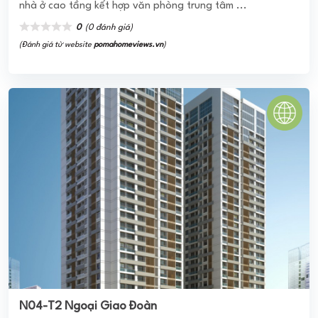
N04-T2 Ngoại Giao Đoàn
Chung cư N04 - T2 thuộc khu N04 Ngoại Giao Đoàn nên
đã được cộng hưởng trọn vẹn hệ thống dịch vụ, tiện ích
mà dự án Khu Ngoại Giao Đoàn mang lại cũng như liên kết
với các khu ...
5.0
(1 đánh giá)
(Đánh giá từ website
pomahomeviews.vn
)