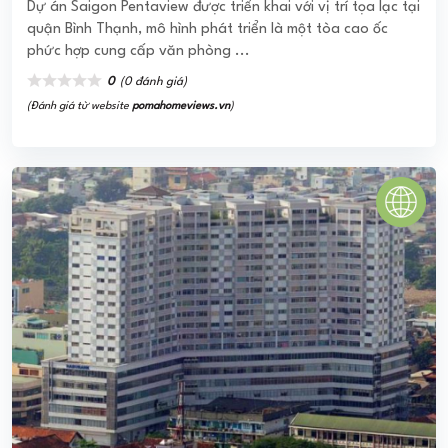
CHUNG CƯ H3 HOÀNG DIỆU
Dự án chung cư H3 Hoàng Diệu có vị trí tọa lạc tại con
đường Hoàng Diệu quan trọng hàng đầu khu vực quận 4.
Từ đó giúp cư dân di ...
0
(0 đánh giá)
(Đánh giá từ website
pomahomeviews.vn
)