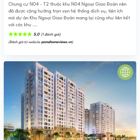
HOMELAND LOTUS RIVERSIDE
Dự Án Homeland Lotus Riverside – siêu dự án nổi bật như
một đóa hoa sen ven sông Cổ Cò tọa lạc tại nơi được mệnh
danh là tuyến đường thủy ...
0
(0 đánh giá)
(Đánh giá từ website
pomahomeviews.vn
)