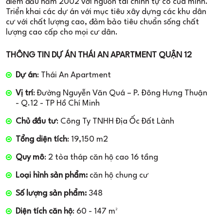
điểm đầu năm 2002 với nguồn tài chính tự có của mình.
Triển khai các dự án với mục tiêu xây dựng các khu dân
cư với chất lượng cao, đảm bảo tiêu chuẩn sống chất
lượng cao cấp cho mọi cư dân.
THÔNG TIN DỰ ÁN THÁI AN APARTMENT QUẬN 12
Dự án
: Thái An Apartment
Vị trí
: Đường Nguyễn Văn Quá – P. Đông Hưng Thuận
- Q.12 - TP Hồ Chí Minh
Chủ đầu tư
: Công Ty TNHH Địa Ốc Đất Lành
Tổng diện tích
: 19,150 m2
Quy mô
: 2 tòa tháp căn hộ cao 16 tầng
Loại hình sản phẩm:
căn hộ chung cư
Số lượng sản phẩm:
348
Diện tích căn hộ
: 60 - 147 m²