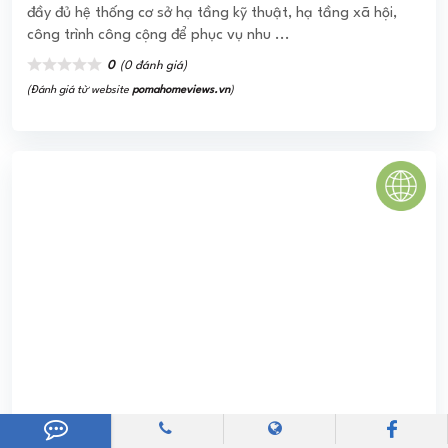
LUXURY CENTRAL CẦN GIUỘC
Dự án Luxury Central ra đời với sự hội tụ của mọi ưu thế về
sông xanh – đất vàng nhờ nằm ngay liền kề sông, ngoài ra
còn có vị ...
0
(0 đánh giá)
(Đánh giá từ website
pomahomeviews.vn
)