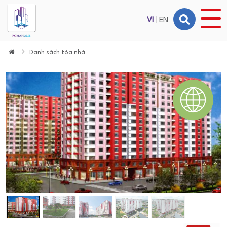
VI
|
EN
Danh sách tòa nhà