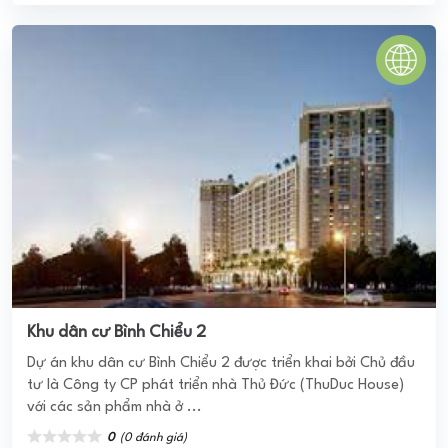
0
(0 đánh giá)
(Đánh giá từ website
pomahomeviews.vn
)
Grandeur Palace - Giảng Võ
Là sản phẩm đầu tư chiến lược của Văn Phú Invest trong