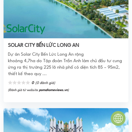
ASIANA CAPELLA
Căn hộ chung cư Asiana Capella sở hữu cho mình vị trí
đường Trần Văn Kiểu -Quận 6 cug cấp các căn hộ cao cấp
dành cho người thành đạt. Hình ...
0
(0 đánh giá)
(Đánh giá từ website
pomahomeviews.vn
)