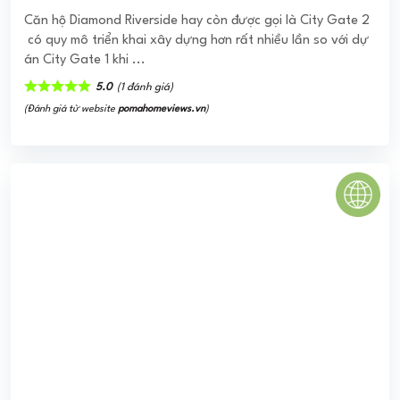
TECCO GREEN NEST PHAN VĂN HỚN
Tecco Green Nest quận 12 được lấy ý tưởng từ môi trường
sống hòa cùng thiên nhiên. Với cách bố trí gần 50% diện
tích dùng cho công viên cây xanh sẽ ...
0
(0 đánh giá)
(Đánh giá từ website
pomahomeviews.vn
)