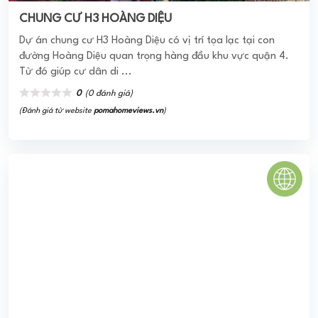
PALM GARDEN SHOP VILLAS PHU QUOC
Palm Garden Shop Villas có vị trí tọa lạc tại Bãi Trường –
bãi biển tự nhiên đẹp nhất Phú quốc và thuộc vào quần
thể phức hợp Phu Quoc Marina. ...
0
(0 đánh giá)
(Đánh giá từ website
pomahomeviews.vn
)