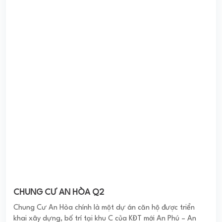
ĐẤT PHƯƠNG NAM TOWER
Dự án chung cư Đất Phương Nam triển khai xây dựng trên
mặt tiền đường Chu Văn An kéo dài tới 120m, lộ giới 25m,
được quy hoạch đô thị tại ...
0
(0 đánh giá)