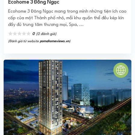
LAKESIDE TOWERS QUẬN 7
Công ty CP Xây dựng Thương mại Đất Phương Nam đã
triển khai xây dựng dự án Lakeside Towers thuộc phân
khúc căn hộ cao cấp có vị trí tọa lạc ...
0
(0 đánh giá)
(Đánh giá từ website
pomahomeviews.vn
)