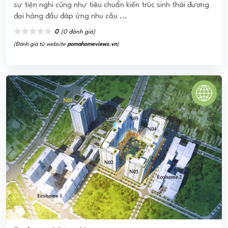
Ecohome 3 Đông Ngạc
Ecohome 3 Đông Ngạc mang trong mình những tiện ích cao
cấp của một Thành phố nhỏ, mỗi khu quần thể đều kép kín
đầy đủ trung tâm thương mại, Spa, ...
0
(0 đánh giá)
(Đánh giá từ website
pomahomeviews.vn
)