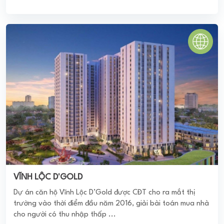
VĨNH LỘC D'GOLD
Dự án căn hộ Vĩnh Lộc D’Gold được CĐT cho ra mắt thị
trường vào thời điểm đầu năm 2016, giải bài toán mua nhà
cho người có thu nhập thấp ...
0
(0 đánh giá)
(Đánh giá từ website
pomahomeviews.vn
)