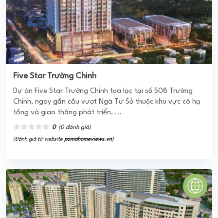
(Đánh giá từ website
pomahomeviews.vn
)
CHUNG CƯ LAKESIDE
Chung cư Lakeside là dự án thành phần thuộc khu trung
tâm đô thị Chí Linh, gồm 4 block cao 16 tầng và 1 tầng hầm
với 756 căn hộ. Các ...