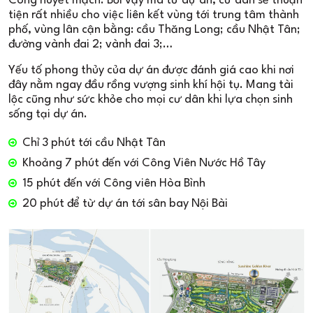
Công huyết mạch. Bởi vậy mà từ dự án, cư dân sẽ thuận
tiện rất nhiều cho việc liên kết vùng tới trung tâm thành
phố, vùng lân cận bằng: cầu Thăng Long; cầu Nhật Tân;
đường vành đai 2; vành đai 3;…
Yếu tố phong thủy của dự án được đánh giá cao khi nơi
đây nằm ngay đầu rồng vượng sinh khí hội tụ. Mang tài
lộc cũng như sức khỏe cho mọi cư dân khi lựa chọn sinh
sống tại dự án.
Chỉ 3 phút tới cầu Nhật Tân
Khoảng 7 phút đến với Công Viên Nước Hồ Tây
15 phút đến với Công viên Hòa Bình
20 phút để từ dự án tới sân bay Nội Bài