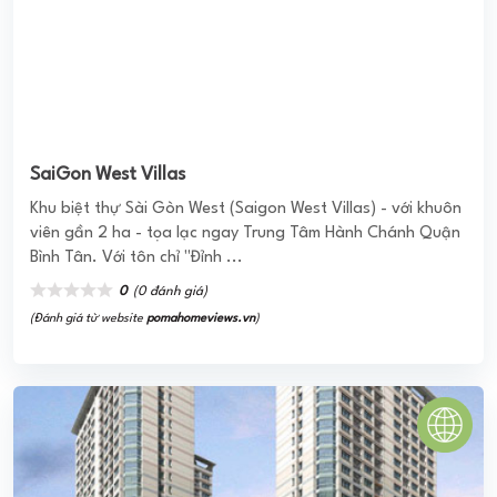
(Đánh giá từ website
pomahomeviews.vn
)
KĐT Làng Quốc tế Thăng Long
Tổ hợp toà nhà ở đa năng 28 tầng - Làng Quốc tế Thăng
Long là dự án chung cư - văn phòng - trung tâm thương
mại cao cấp nằm ...