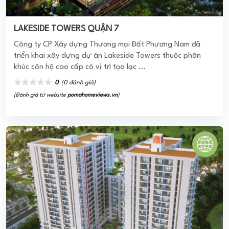
HAUSALTO
Hausalto quận 9 là một sản phẩm hình thành với cảm hứng
châu Âu, kiến trúc hòa quyện cùng văn hóa Á Đông dặc
trưng. Bởi thế mà căn hộ của ...
0
(0 đánh giá)
(Đánh giá từ website
pomahomeviews.vn
)