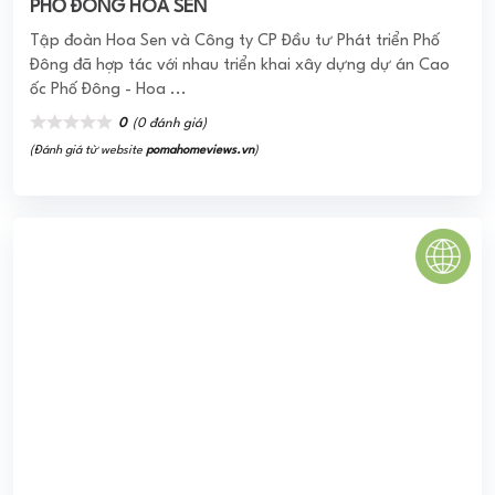
CHUNG CƯ 215 LÊ LỢI
Chung cư Tecco 215 Lê Lợi hiện đang là dự án hot top 1
Nghệ An. Sở hữu vị trí vàng trong lòng thành phố là địa
điểm nối liền phường ...
0
(0 đánh giá)
(Đánh giá từ website
pomahomeviews.vn
)