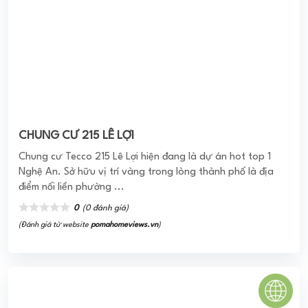
CHUNG CƯ AN HÒA Q2
Chung Cư An Hòa chính là một dự án căn hộ được triển
khai xây dựng, bố trí tại khu C của KĐT mới An Phú – An
Khánh. Nơi đây đã ...
0
(0 đánh giá)
(Đánh giá từ website
pomahomeviews.vn
)