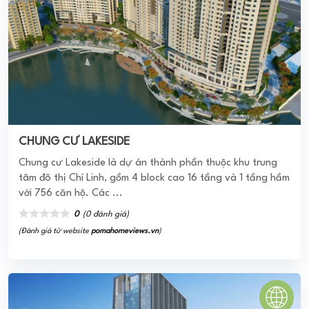
0
(0 đánh giá)
(Đánh giá từ website
pomahomeviews.vn
)
SJC TOWER – SAIGON JEWELRY CENTRE