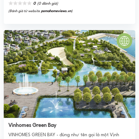
Vinhomes Green Bay
VINHOMES GREEN BAY - đúng như tên gọi là một Vịnh
Xanh trong lòng phố – thiên đường sống đích thực dành
tiêng cho cộng đồng cư dân hướng tới phong cách sống ...
0
(0 đánh giá)
(Đánh giá từ website
pomahomeviews.vn
)