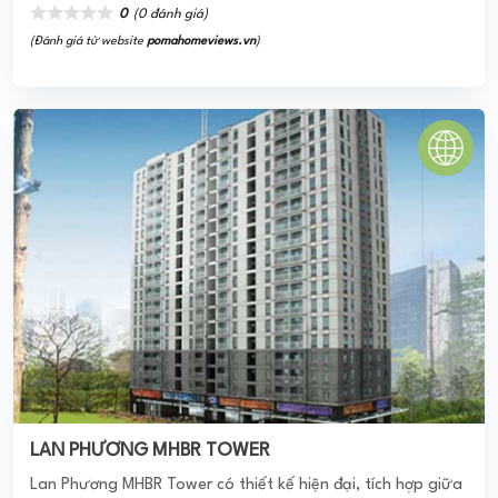
LAN PHƯƠNG MHBR TOWER
Lan Phương MHBR Tower có thiết kế hiện đại, tích hợp giữa
sự tiện nghi cũng như tiêu chuẩn kiến trúc sinh thái đương
đại hàng đầu đáp ứng nhu cầu ...
0
(0 đánh giá)
(Đánh giá từ website
pomahomeviews.vn
)