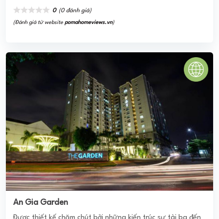
An Gia Garden
Được thiết kế chăm chút bởi những kiến trúc sư tài ba đến
từ Úc Châu, mọi không gian bố trí trong khu căn hộ mang
phong cách Châu Âu đều ...
0
(0 đánh giá)
(Đánh giá từ website
pomahomeviews.vn
)