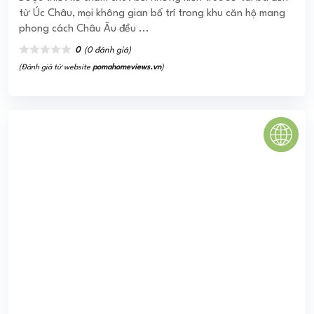
SaiGon West Villas
Khu biệt thự Sài Gòn West (Saigon West Villas) - với khuôn
viên gần 2 ha - tọa lạc ngay Trung Tâm Hành Chánh Quận
Bình Tân. Với tôn chỉ "Đỉnh ...
0
(0 đánh giá)