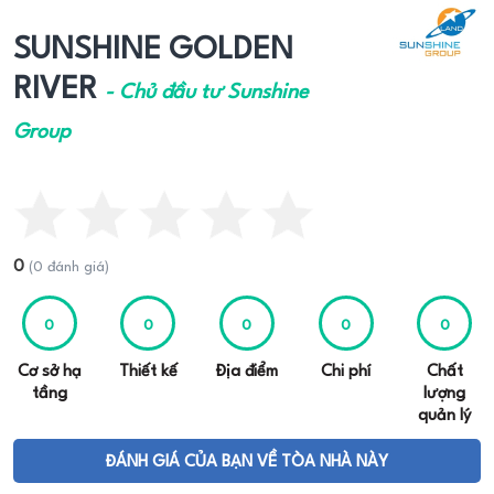
SUNSHINE GOLDEN
RIVER
- Chủ đầu tư Sunshine
Group
0
(0 đánh giá)
0
0
0
0
0
Cơ sở hạ
Thiết kế
Địa điểm
Chi phí
Chất
tầng
lượng
quản lý
ĐÁNH GIÁ CỦA BẠN VỀ TÒA NHÀ NÀY