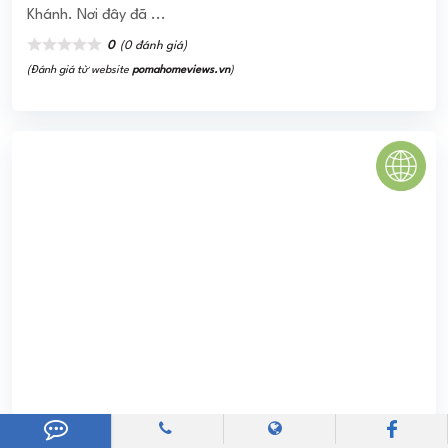
(Đánh giá từ website
pomahomeviews.vn
)
SAIGON PENINSULA QUẬN 7
Dự án khu đô thịSaigon Peninsulađược mệnh danh là một
siêu dự án sẽ gây cơn sốt trên thị trường bất động sản
vào cuối năm 2016. Siêu dự án SaiGon ...