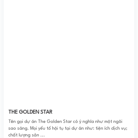
THE GOLDEN STAR
Tên gọi dự án The Golden Star có ý nghĩa như một ngôi
sao sáng. Mọi yếu tố hội tụ tại dự án như: tiện ích dịch vụ;
chất lượng sản ...
0
(0 đánh giá)
(Đánh giá từ website
pomahomeviews.vn
)