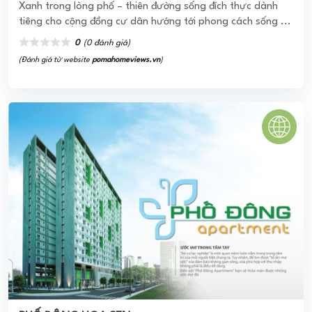
PHỐ ĐÔNG HOA SEN
Tập đoàn Hoa Sen và Công ty CP Đầu tư Phát triển Phố
Đông đã hợp tác với nhau triển khai xây dựng dự án Cao
ốc Phố Đông - Hoa ...
0
(0 đánh giá)
(Đánh giá từ website
pomahomeviews.vn
)