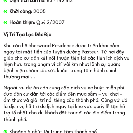
Diện tích căn hộ
: 83 - 142 m2
Khởi công
: 2005
Hoàn thiện
: Quý 2/2007
Vị Trí Tọa Lạc Đắc Địa
Khu căn hộ Sherwood Residence được triển khai nằm
ngay tại mặt tiền của tuyến đường Pasteur. Từ nơi đây
giúp cho cư dân kết nối thuận tiện tới các tiện ích dịch vụ
hiện hữu trong phạm vi chỉ vài km như: lãnh sự quán;
bệnh viện chăm sóc sức khỏe; trung tâm hành chính
thương mại;…
Ngoài ra, dự án còn cung cấp dịch vụ xe buýt miễn phí
đưa đón cư dân tới các điểm đến mua sắm – vui chơi -
ẩm thực và giải trí nổi tiếng của thành phố. Cùng với đó
là dịch vụ hỗ trợ du lịch ngay tại khu vực quầy lễ tận hỗ
trợ tố nhất cho du khách đặt tour đi các địa điểm trong
thành phố.
Khoảng 5 phút tới trung tâm thành phố