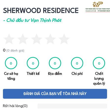
SHERWOOD RESIDENCE
- Chủ đầu tư Vạn Thịnh Phát
0
(0 đánh giá)
0
0
0
0
0
Cơ sở hạ
Thiết kế
Địa điểm
Chi phí
Chất
tầng
lượng
quản lý
ĐÁNH GIÁ CỦA BẠN VỀ TÒA NHÀ NÀY
Rất hài lòng(0)