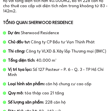
hộ với tổng diện tích hơn 40.000m2, bố trí 228 căn hộ
cho thuê cao cấp với diện tích nằm trong khoảng từ 83 -
142m2.
TỔNG QUAN SHERWOOD RESIDENCE
Dự án:
Sherwood Residence
Chủ đầu tư:
Công ty CP Đầu tư Vạn Thịnh Phát
Thi công:
Công ty VLXD & Xây lắp Thương mại (BMC)
Tổng diện tích
: 40.000 m²
Vị trí tọa lạc:
Số 127 Pasteur – P. 6 - Q. 3 - TP Hồ Chí
Minh
Loại hình sản phẩm:
căn hộ chung cư cao cấp
Quy mô
: tòa tháp cao 21 tầng
Số lượng sản phẩm
: 228 căn hộ