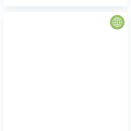
MASTERI THẢO ĐIỀN
Masteri Thảo Điền được CĐT Masteri Homes triển khai xây
dựng theo đúng tiêu chuẩn đẳng cấp quốc tế, cung cấp
các sản phẩm cao cấp cho thị trường quận 2 ...