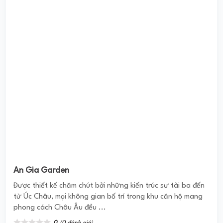
An Gia Garden
Được thiết kế chăm chút bởi những kiến trúc sư tài ba đến
từ Úc Châu, mọi không gian bố trí trong khu căn hộ mang
phong cách Châu Âu đều ...
0
(0 đánh giá)
(Đánh giá từ website
pomahomeviews.vn
)