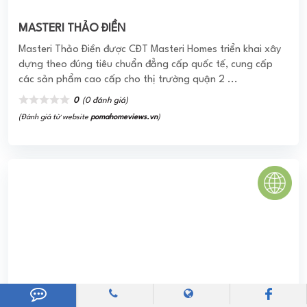
0
(0 đánh giá)
(Đánh giá từ website
pomahomeviews.vn
)