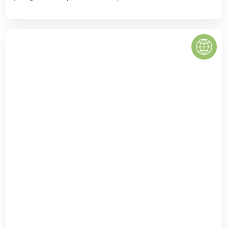
FELISA RIVERSIDE QUẬN 8
Căn hộ Felisa Riverside đã được thừa hưởng không gian
sống xanh, tầm view nhìn đắt giá khi bố trí căn hộ có cửa
sổ rộng lớn từ tầng trên cao. ...
1.0
(1 đánh giá)
(Đánh giá từ website
pomahomeviews.vn
)