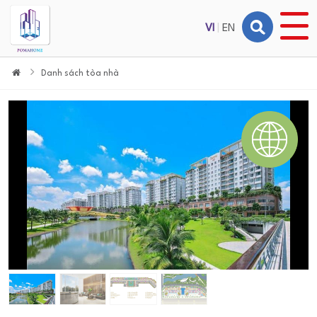
VI
|
EN
Danh sách tòa nhà