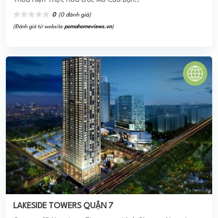
Thoa Hiện Thực Hóa Ước Mơ Của Bạn.!
0
(0 đánh giá)
(Đánh giá từ website
pomahomeviews.vn
)
LAKESIDE TOWERS QUẬN 7