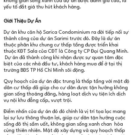
không gian sống xanh của dự án được đánh giá cao, là
yếu tố đắt giá thu hút khách hàng.
Giới Thiệu Dự Án
Dự án khu căn hộ Sarica Condominium ra đời tiếp nối sự
thành công của dự án Sarimi trước đó. Đây là dự án
thuộc phân khu chung cư thấp tầng được triển khai
thuộc KĐT Sala của CĐT là Công ty CP Đại Quang Minh.
Dự án đã thành công khi nhận được sự quan tâm đặc
biệt của các nhà đầu tư, khách hàng mua để ở tại thị
trường BĐS TP Hồ Chí Minh sôi động.
Quy hoạch của dự án đặc trung là thấp tầng với mật độ
dân cư thấp đã giúp cho cư dân được tận hưởng không
gian sống thoáng đãng, hàng loạt dịch vụ tiện ích dịch
vụ nội khu đẳng cấp, vượt trội.
Điểm nhấn của dự án đó đó chính là vị trí tọa lạc mang
lại sự lưu thông thuận lợi, giúp cư dân tận hưởng cuộc
sống đô thị sầm uất, không gian sống xanh chan hòa
cùng thiên nhiên. Mật độ xây dựng và quy hoạch thấp