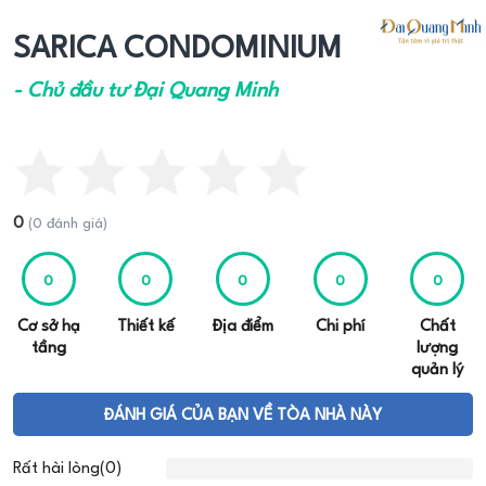
SARICA CONDOMINIUM
- Chủ đầu tư Đại Quang Minh
0
(0 đánh giá)
0
0
0
0
0
Cơ sở hạ
Thiết kế
Địa điểm
Chi phí
Chất
tầng
lượng
quản lý
ĐÁNH GIÁ CỦA BẠN VỀ TÒA NHÀ NÀY
Rất hài lòng(0)