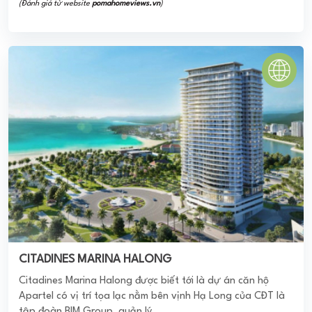
(Đánh giá từ website
pomahomeviews.vn
)
CITADINES MARINA HALONG
Citadines Marina Halong được biết tới là dự án căn hộ
Apartel có vị trí tọa lạc nằm bên vịnh Hạ Long của CĐT là
tập đoàn BIM Group, quản lý ...