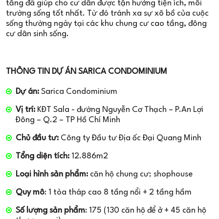
tầng đã giúp cho cư dân được tận hưởng tiện ích, môi
trường sống tốt nhất. Từ đó tránh xa sự xô bồ của cuộc
sống thường ngày tại các khu chung cư cao tầng, đông
cư dân sinh sống.
THÔNG TIN DỰ ÁN SARICA CONDOMINIUM
Dự án:
Sarica Condominium
Vị trí:
KĐT Sala - đường Nguyễn Cơ Thạch – P.An Lợi
Đông – Q.2 – TP Hồ Chí Minh
Chủ đầu tư:
Công ty Đầu tư Địa ốc Đại Quang Minh
Tổng diện tích:
12.886m2
Loại hình sản phẩm:
căn hộ chung cư; shophouse
Quy mô
: 1 tòa tháp cao 8 tầng nổi + 2 tầng hầm
Số lượng sản phẩm
: 175 (130 căn hộ để ở + 45 căn hộ