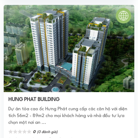
HUNG PHAT BUILDING
Dự án tòa cao ốc Hưng Phát cung cấp các căn hộ với diện
tích 56m2 - 89m2 cho mọi khách hàng và nhà đầu tư lựa
chọn một nơi an ...
0
(0 đánh giá)