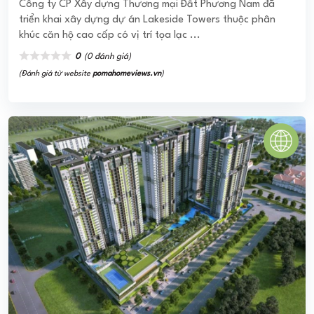
Công ty CP Xây dựng Thương mại Đất Phương Nam đã
triển khai xây dựng dự án Lakeside Towers thuộc phân
khúc căn hộ cao cấp có vị trí tọa lạc ...
0
(0 đánh giá)
(Đánh giá từ website
pomahomeviews.vn
)