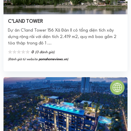
C’LAND TOWER
Dự án C'land Tower 156 Xã Đàn II có tổng diện tích xây
dựng rộng rãi với diện tích 2.419 m2, quy mô bao gồm 2
tòa tháp trong đó 1 ...
0
(0 đánh giá)
(Đánh giá từ website
pomahomeviews.vn
)