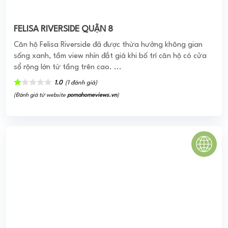
Khu dân cư Phong Phú 5
Dự án Khu Dân cư Phong Phú 5 có quy mô trên
492.900m2, có kiến trúc hạ tầng hiện đại, phát triển sầm
uất. Khu dân cư ấp 5 Phong Phú ...
0
(0 đánh giá)
(Đánh giá từ website
pomahomeviews.vn
)