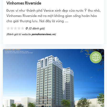
Feliz En Vista
FELIZ EN VISTA QUẬN 2 Dự Án Feliz En Vista Là Dòng Sản
Phẩm Căn Hộ Cao Cấp Mang Thương Hiệu Nổi Tiếng
Capitaland Đến Từ Singapore Chính Thức Mở Bán Đã ...
0
(0 đánh giá)
(Đánh giá từ website
pomahomeviews.vn
)