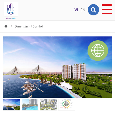
VI
|
EN
Danh sách tòa nhà