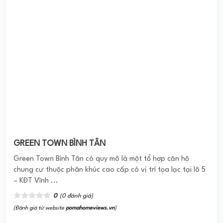
River Town Củ Chi
Dự Án River Town Củ Chi là dự án cung cấp cho thị trường
các sản phẩm đất nền, kiến tạo nên khu dân cư với vị trí
tọa lạc tại ...