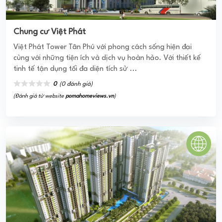
SGC NGUYỄN CỬU VÂN BÌNH THẠNH
Căn hộ chung cư SGC Nguyễn Cửu Vân - Bình Thạnh có vị
trí tọa lạc nằm ngay KĐT văn minh, hiện đại, hình thành
cộng đồng cư dân đoàn kết. ...
0
(0 đánh giá)
(Đánh giá từ website
pomahomeviews.vn
)