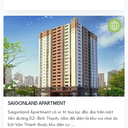
CỤM CHUNG CƯ PHAN XÍCH LONG
Cụm chung cư Phan Xích Long bao gồm 03 khối chung cư
A2, A3, A4 là các dự án thành phần thuộc dự án khu dân
cư Rạch Miễu do Công ...
0
(0 đánh giá)
(Đánh giá từ website
pomahomeviews.vn
)