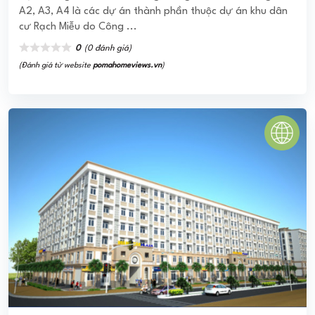
WEST INTELA QUẬN 8
Khu căn hộ West Intela Quận 8 được triển khai xây dựng là
sản phẩm thứ 3 thuộc chuỗi căn hộ thông minh được thiết
kế theo công nghệ 4.0 thuộc ...
0
(0 đánh giá)
(Đánh giá từ website
pomahomeviews.vn
)