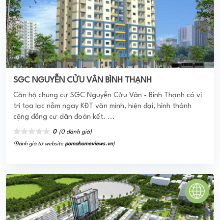
ĐỨC LONG NEWLAND
Căn hộ Đức Long New Land Quận 8 phát triển với mô hình
là một tổ hợp khu căn hộ cao cấp; căn hộ Office – Tel và
trung tâm thương ...
0
(0 đánh giá)
(Đánh giá từ website
pomahomeviews.vn
)