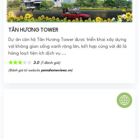
GREEN TOWN BÌNH TÂN
Green Town Bình Tân có quy mô là một tổ hợp căn hộ
chung cư thuộc phân khúc cao cấp có vị trí tọa lạc tại lô 5
– KĐT Vĩnh ...
0
(0 đánh giá)
(Đánh giá từ website
pomahomeviews.vn
)