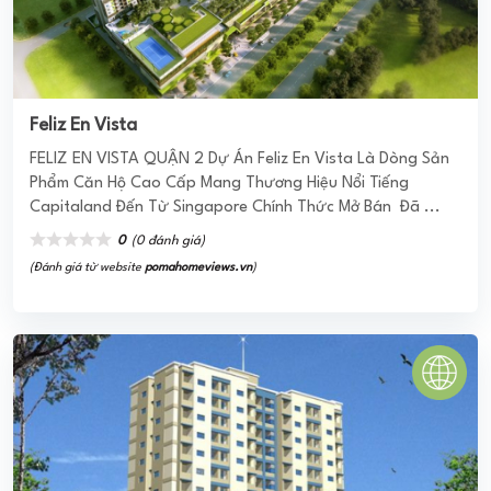
Khu dân cư Greenlife - 13C
Khu dân cư Greenlife - 13C là dự án là đô thị duy nhất tại
Việt Nam có đầy đủ các khu chức năng phục vụ nhu cầu ở,
sinh hoạt, làm ...
0
(0 đánh giá)
(Đánh giá từ website
pomahomeviews.vn
)