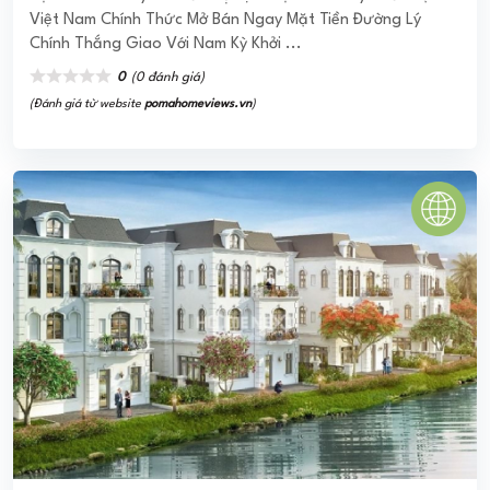
Chung cư Việt Phát
Việt Phát Tower Tân Phú với phong cách sống hiện đại
cùng với những tiện ích và dịch vụ hoàn hảo. Với thiết kế
tinh tế tận dụng tối đa diện tích sử ...
0
(0 đánh giá)
(Đánh giá từ website
pomahomeviews.vn
)