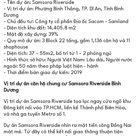
- Tên dự án: Samsora Riverside
- Vị trí dự án: Phường Bình Thắng, TP. Dĩ An, Tỉnh Bình
Dương
- Chủ đầu tư: Công ty cổ phần Địa ốc Sacom - Samland
- Diện tích khu đất: 14,405.8 m2
- Mật độ xây dựng: 39%
- Quy mô dự án: 3 Block 22 tầng, gồm 1,136 căn hộ và 11
shophouse
- Diện tích: 37 – 55m2, bố trí từ 1 – 2 phòng ngủ
- Hình thức sở hữu: Người Việt Nam: Lâu dài, Người nước
ngoài: 50 năm theo pháp luật hiện - hành
- Thời điểm bàn giao dự kiến: 2019
Vị trí dự án căn hộ chung cư Samsora Riverside Bình
Dương
Vị trí dự án Samsora Riverside tọa lạc ngay cửa ngõ khu
Đông kết nối vào TP.HCM, liền kề Thành phố Biên Hòa,
và nhà ga tuyến Metro số 1.
Dự án Samsora Riverside nhìn ra mặt tiền sông Đồng Nai
mát mẻ. Từ đây có thể kết nối giao thông thuận tiện