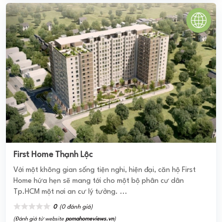
tiền đường D2- Bình Thạnh, nằm đối diện là khu vui chơi du
lịch Văn Thánh thuộc khu dân cư ...
0
(0 đánh giá)
(Đánh giá từ website
pomahomeviews.vn
)