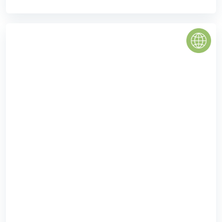
Five Star Residence
Five Star Residence là dự án chung cư cao cấp của chủ
đầu tư Công ty Cổ phần quan hệ Quốc tế Đầu tư sản xuất
nằm tại vị trí trung ...
0
(0 đánh giá)
(Đánh giá từ website
pomahomeviews.vn
)