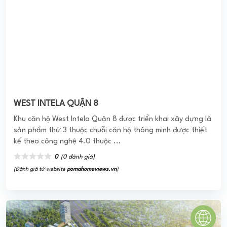
Chung cư Lakai
Chung cư Lakai được xây dựng trên diện tích khuôn viên
1.675 m2, bao gồm 10 tầng, nằm trên Đường Nguyễn Tri
Phương, ngay ngã tư Nguyễn Tri Phương và Nguyễn Trãi.
Từ Tầng 1 đến ...
0
(0 đánh giá)
(Đánh giá từ website
pomahomeviews.vn
)