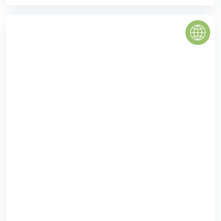
0
(0 đánh giá)
(Đánh giá từ website
pomahomeviews.vn
)
LOTUS CENTER LONG AN
Nam Phong Lotus Center với quy mô là một KĐT hiện đại