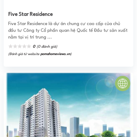
TÂN HƯƠNG TOWER
Dự án căn hộ Tân Hương Tower được triển khai xây dựng
với không gian sống xanh rộng lớn, kết hợp cùng với đó là
hàng loạt tiện ích dịch vụ ...
3.0
(1 đánh giá)
(Đánh giá từ website
pomahomeviews.vn
)