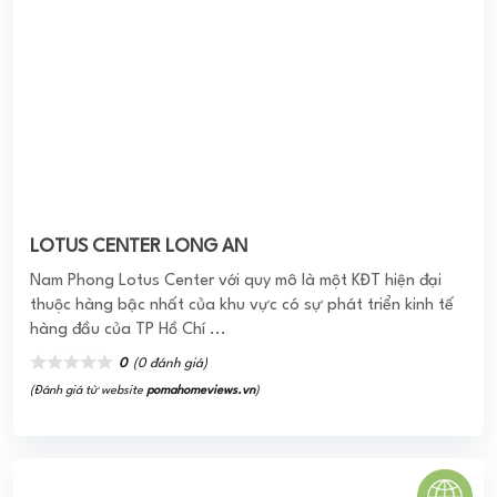
TERRA ROYAL
Dự Án Terra Royal – Căn Hộ Dịch Vụ 5 Sao Duy Nhất Tại
Việt Nam Chính Thức Mở Bán Ngay Mặt Tiền Đường Lý
Chính Thắng Giao Với Nam Kỳ Khởi ...
0
(0 đánh giá)
(Đánh giá từ website
pomahomeviews.vn
)