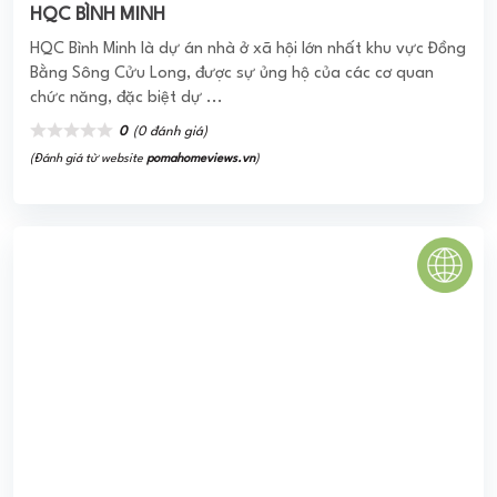
KHU ĐÔ THỊ RIVER CITY THỦ ĐỨC
Dự án River City Thủ Đức hay còn gọi với tên khác là khu
phức hợp Vicem Hà Tiên rộng 30 ha, tọa lạc tại phường
Trường Thọ, quận Thủ Đức, thuộc khu ...
0
(0 đánh giá)
(Đánh giá từ website
pomahomeviews.vn
)