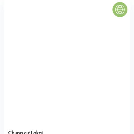
PHU QUOC WATERFRONT
Phú quốc là địa điểm phát triển nhanh chóng của lĩnh vực
BĐS nghỉ dưỡng khí có hàng loạt các sản phẩm của các
ông lớn như: BIM Group; Sun Group; ...
0
(0 đánh giá)