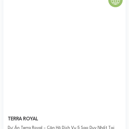
Vinhomes Riverside
Được ví như thành phố Venice xinh đẹp của nước Ý thu nhỏ,
Vinhomes Riverside mở ra một không gian sống hoàn hảo
cho giới thượng lưu. Nơi đây là vùng ...
0
(0 đánh giá)
(Đánh giá từ website
pomahomeviews.vn
)