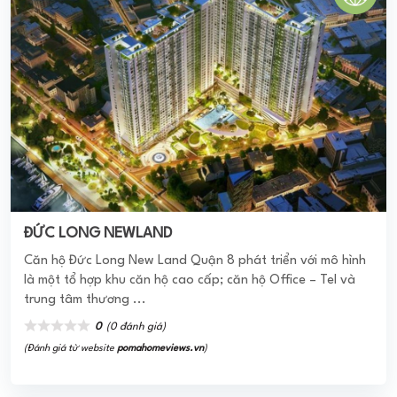
0
(0 đánh giá)
(Đánh giá từ website
pomahomeviews.vn
)
SAIGONLAND APARTMENT
Saigonland Apartment có vị trí tọa lạc đắc địa trên mặt