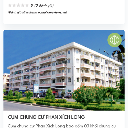
HQC BÌNH MINH
HQC Bình Minh là dự án nhà ở xã hội lớn nhất khu vực Đồng
Bằng Sông Cửu Long, được sự ủng hộ của các cơ quan
chức năng, đặc biệt dự ...
0
(0 đánh giá)
(Đánh giá từ website
pomahomeviews.vn
)