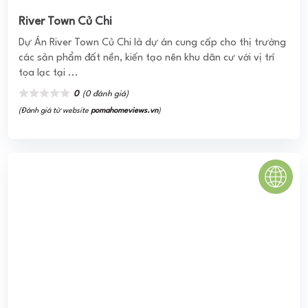
thuộc hàng bậc nhất của khu vực có sự phát triển kinh tế
hàng đầu của TP Hồ Chí ...
0
(0 đánh giá)
(Đánh giá từ website
pomahomeviews.vn
)