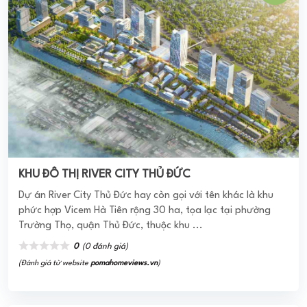
ONE CENTRAL SAIGON
Khu Căn hộ One Central Saigon tọa lạc tại trung tâm
thành phố Hồ Chí Minh, có vị trí đắc địa, giao thông thuận
tiện. Xung quanh dự án là những địa ...
0
(0 đánh giá)
(Đánh giá từ website
pomahomeviews.vn
)