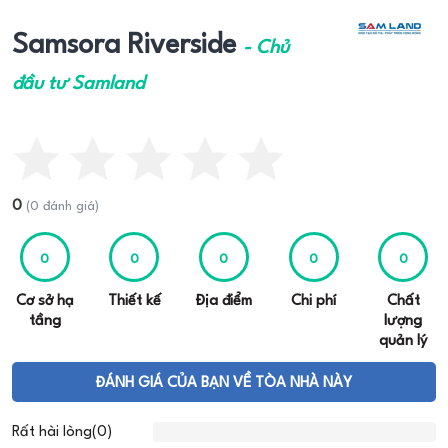
Samsora Riverside
- Chủ
đầu tư Samland
0
(0 đánh giá)
0
0
0
0
0
Cơ sở hạ
Thiết kế
Địa điểm
Chi phí
Chất
tầng
lượng
quản lý
ĐÁNH GIÁ CỦA BẠN VỀ TÒA NHÀ NÀY
Rất hài lòng(0)