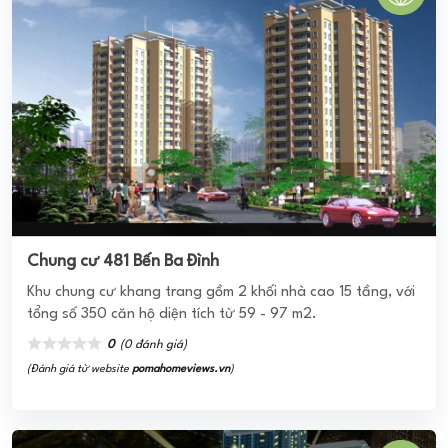
JAMONA CITY
Jamona City được hình thành với ý tưởng về thiên nhiên
sống xanh trong lành bao quanh với phần lớn diện tích cho
hoa lá, nước và gió;… Nhờ đó, cư ...
4.0
(1 đánh giá)
(Đánh giá từ website
pomahomeviews.vn
)