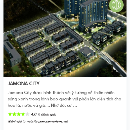
CÁT TƯỜNG PHÚ HÒA
Nhằm đón đầu làn sóng đầu tư vào thị trường BĐS Long
An của đông đảo mọi chủ đầu tư nên Cát Tường Group đã
bung hàng ra khu vực này ...