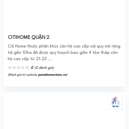
Căn hộ cao cấp Thủy Tiên Resort Vũng Tàu
Dự án căn hộ cao cấp Thuỷ Tiên Resort Vũng Tàu sở hữu vị
trí đắc địa tại số 84 Trần Phú, P5 là trung tâm Tp.Vũng
Tàu, nằm trên cung đường Trần ...
4.0
(32 đánh giá)
(Đánh giá từ ứng dụng
PomaHome BMS
)