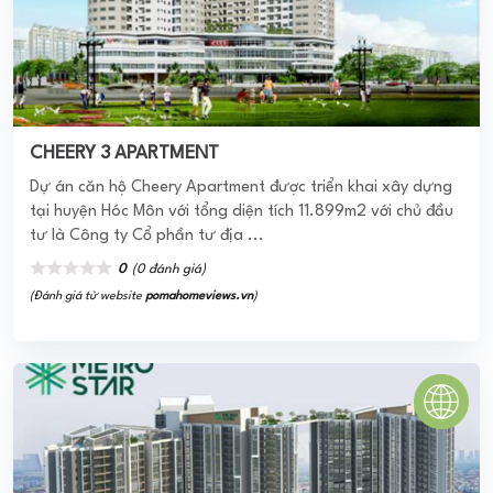
METRO STAR
Dự án Metro Star đảm bảo cuộc sống chất lượng tốt nhất
cho cư dân tương lai nhờ vào những lợi thế nổi bật. Được
biết đến là khu phức hợp ...
0
(0 đánh giá)
(Đánh giá từ website
pomahomeviews.vn
)