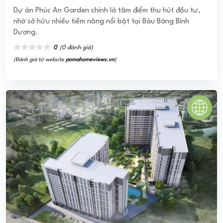
FIRST HOME PREMIUM BÌNH THẠNH
Dự án căn hộ First Home Premium Bình Thạnh cung cấp đa
dạng loại hình sản phẩm là giải pháp tối ưu nhất, chất
lượng đạt tiêu chuẩn cao cấp của ...
0
(0 đánh giá)
(Đánh giá từ website
pomahomeviews.vn
)