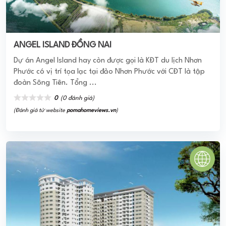
CHEERY 3 APARTMENT
Dự án căn hộ Cheery Apartment được triển khai xây dựng
tại huyện Hóc Môn với tổng diện tích 11.899m2 với chủ đầu
tư là Công ty Cổ phần tư địa ...
0
(0 đánh giá)
(Đánh giá từ website
pomahomeviews.vn
)