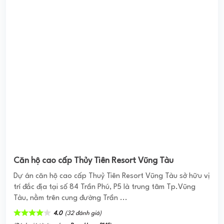
CENTRAL GARDEN Q1
Central Garden nằm ngay tại khu vực trung tâm của TP Hồ
Chí Minh, khu vực này được đánh giá cao và được xem là
"Wall Street" của Việt Nam. Địa ...
4.0
(1 đánh giá)
(Đánh giá từ website
pomahomeviews.vn
)