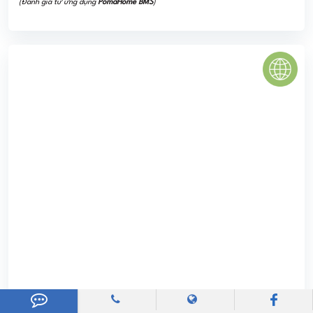
SAIGONLAND APARTMENT
Saigonland Apartment có vị trí tọa lạc đắc địa trên mặt
tiền đường D2- Bình Thạnh, nằm đối diện là khu vui chơi du
lịch Văn Thánh thuộc khu dân cư ...
0
(0 đánh giá)
(Đánh giá từ website
pomahomeviews.vn
)