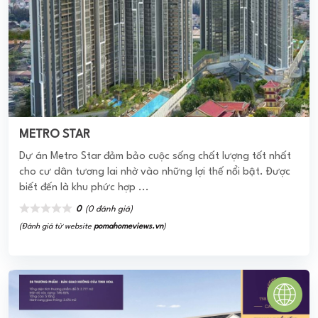
TNR Grand Palace Cao Bằng
TNR Grand Palace Cao Bằng tọa lạc giữa trung tâm thành
phố Cao Bằng mang tinh hoa kiến trúc & phong cách
chuẩn thượng lưu với những dinh thự mang phong cách ...
0
(0 đánh giá)
(Đánh giá từ website
pomahomeviews.vn
)