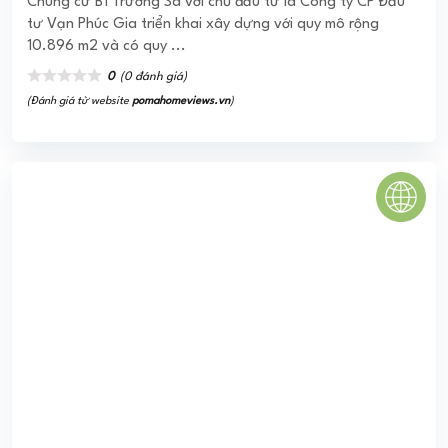
LAKESIDE TOWERS QUẬN 7
Công ty CP Xây dựng Thương mại Đất Phương Nam đã
triển khai xây dựng dự án Lakeside Towers thuộc phân
khúc căn hộ cao cấp có vị trí tọa lạc ...
0
(0 đánh giá)
(Đánh giá từ website
pomahomeviews.vn
)