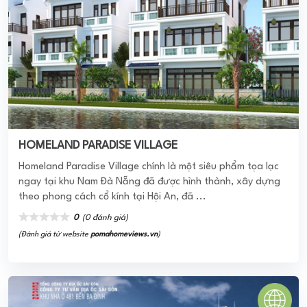
Chung cư 481 Bến Ba Đình
Khu chung cư khang trang gồm 2 khối nhà cao 15 tầng, với
tổng số 350 căn hộ diện tích từ 59 - 97 m2.
0
(0 đánh giá)
(Đánh giá từ website
pomahomeviews.vn
)