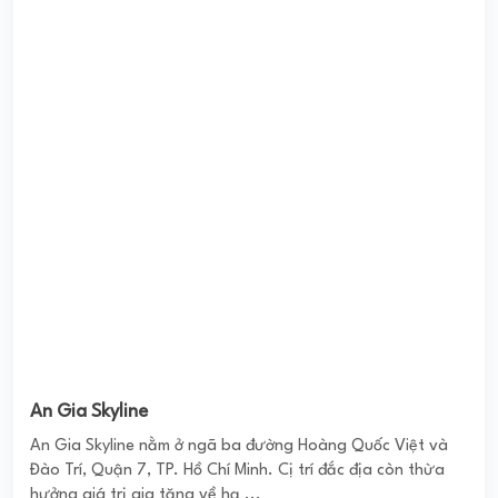
An Gia Skyline
An Gia Skyline nằm ở ngã ba đường Hoàng Quốc Việt và
Đào Trí, Quận 7, TP. Hồ Chí Minh. Cị trí đắc địa còn thừa
hưởng giá trị gia tăng về hạ ...
0
(0 đánh giá)
(Đánh giá từ website
pomahomeviews.vn
)