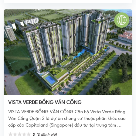
0
(0 đánh giá)
(Đánh giá từ website
pomahomeviews.vn
)
CHUNG CƯ H1 HOÀNG DIỆU
Công ty TNHH MTV Dịch vụ Công ích Quận 4 đã triển khai