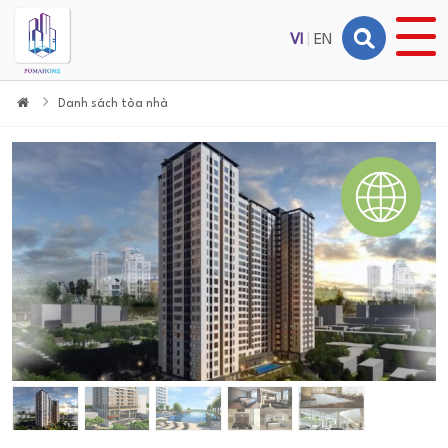
VI
|
EN
Danh sách tòa nhà