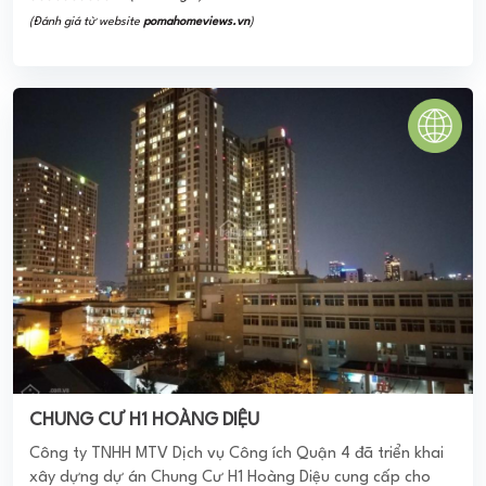
xây dựng dự án Chung Cư H1 Hoàng Diệu cung cấp cho
khách hàng các loại hình căn ...
0
(0 đánh giá)
(Đánh giá từ website
pomahomeviews.vn
)