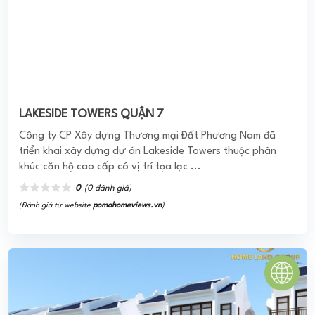
HOMELAND PARADISE VILLAGE
Homeland Paradise Village chính là một siêu phẩm tọa lạc
ngay tại khu Nam Đà Nẵng đã được hình thành, xây dựng
theo phong cách cổ kính tại Hội An, đã ...
0
(0 đánh giá)
(Đánh giá từ website
pomahomeviews.vn
)