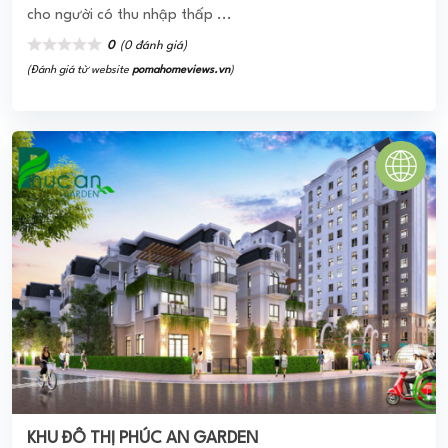
KHU ĐÔ THỊ PHÚC AN GARDEN
Dự án Phúc An Garden chính là tâm điểm thu hút đầu tư,
nhờ sở hữu nhiều tiềm năng nổi bật tại Bàu Bàng Bình
Dương.
0
(0 đánh giá)
(Đánh giá từ website
pomahomeviews.vn
)