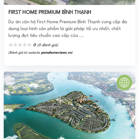
ANGEL ISLAND ĐỒNG NAI
Dự án Angel Island hay còn được gọi là KĐT du lịch Nhơn
Phước có vị trí tọa lạc tại đảo Nhơn Phước với CĐT là tập
đoàn Sông Tiên. Tổng ...
0
(0 đánh giá)
(Đánh giá từ website
pomahomeviews.vn
)