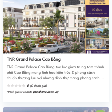
Chung cư HH Linh Đàm
Chung cư HH Linh Đàm có nghĩa là an cư lạc nghiệp, mong
muốn mang đến cuộc sống ổn định để cư dân có thể an tâm
phát triển sự nghiệp. Chung ...
2.3
(4 đánh giá)
(Đánh giá từ website
pomahomeviews.vn
)