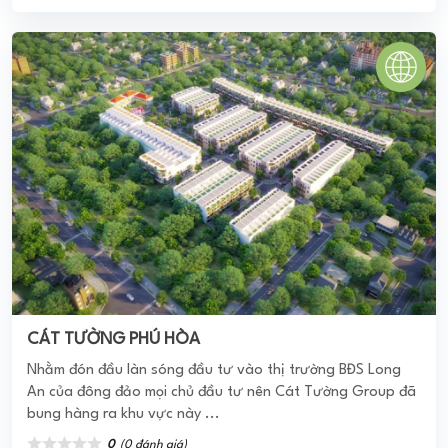
0
(0 đánh giá)
(Đánh giá từ website
pomahomeviews.vn
)
VĨNH LỘC D'GOLD
Dự án căn hộ Vĩnh Lộc D’Gold được CĐT cho ra mắt thị