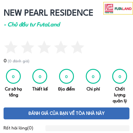
NEW PEARL RESIDENCE
- Chủ đầu tư FutaLand
0
(0 đánh giá)
0
0
0
0
0
Cơ sở hạ
Thiết kế
Địa điểm
Chi phí
Chất
tầng
lượng
quản lý
ĐÁNH GIÁ CỦA BẠN VỀ TÒA NHÀ NÀY
Rất hài lòng(0)