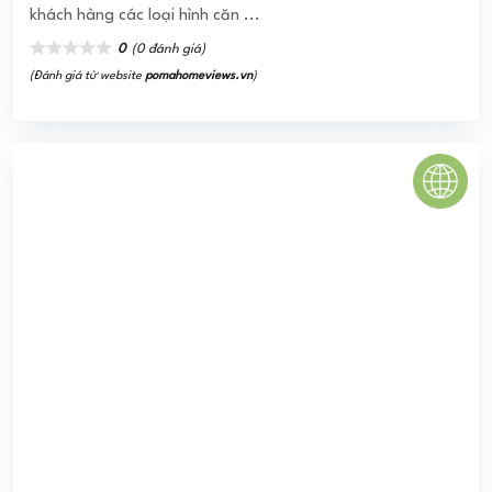
CITIHOME QUẬN 2
Citi Home thuộc phân khúc căn hộ cao cấp với quy mô rộng
tới gần 10ha đã được quy hoạch bao gồm 4 tòa tháp căn
hộ cao cấp từ 21-23 ...
0
(0 đánh giá)
(Đánh giá từ website
pomahomeviews.vn
)