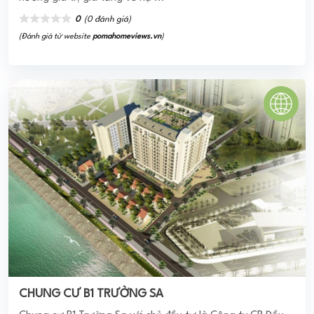
CHUNG CƯ B1 TRƯỜNG SA
Chung cư B1 Trường Sa với chủ đầu tư là Công ty CP Đầu
tư Vạn Phúc Gia triển khai xây dựng với quy mô rộng
10.896 m2 và có quy ...
0
(0 đánh giá)
(Đánh giá từ website
pomahomeviews.vn
)