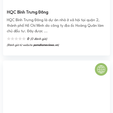
0
(0 đánh giá)
(Đánh giá từ website
pomahomeviews.vn
)
Nest Home
Với ý tưởng là nơi chốn bình yên, một tổ ấm sum vầy - nơi