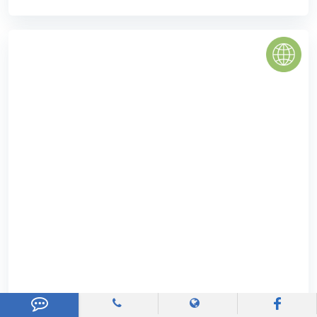
TOKY TOWER QUẬN 12
Căn hộ ToKy Tower Quận 12 có quy mô triển khai là một
khu phức hợp thương mại với chủ đầu tư là công Công ty
cổ phần đầu tư và ...
0
(0 đánh giá)
(Đánh giá từ website
pomahomeviews.vn
)