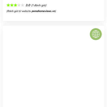
THE BLUE STAR
Dự án căn hộ The Blue Star thuộc phân khúc cao cấp được
triển khai tại khu vực quạn 7 đang phát triển nhanh chóng,
hội tụ đông đảo giới khách ...
0
(0 đánh giá)
(Đánh giá từ website
pomahomeviews.vn
)