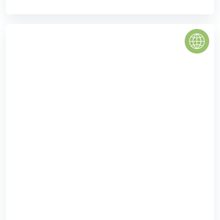
Vinhomes Royal City
Vinhomes Royal City - Châu Âu thu nhỏ giữa lòng thủ đô
Được kiến tạo theo phong cách Châu Âu sang trọng và và
đẳng cấp, với những tòa tháp hình vòng ...