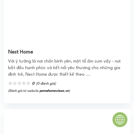
HOMELAND PARADISE VILLAGE
Homeland Paradise Village chính là một siêu phẩm tọa lạc
ngay tại khu Nam Đà Nẵng đã được hình thành, xây dựng
theo phong cách cổ kính tại Hội An, đã ...
0
(0 đánh giá)
(Đánh giá từ website
pomahomeviews.vn
)