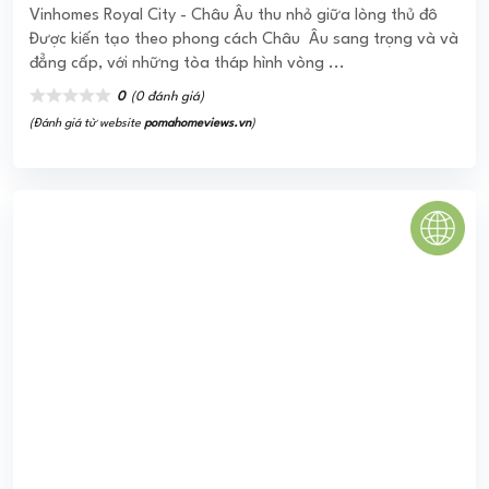
LUXURY CENTRAL CẦN GIUỘC
Dự án Luxury Central ra đời với sự hội tụ của mọi ưu thế về
sông xanh – đất vàng nhờ nằm ngay liền kề sông, ngoài ra
còn có vị ...
0
(0 đánh giá)
(Đánh giá từ website
pomahomeviews.vn
)