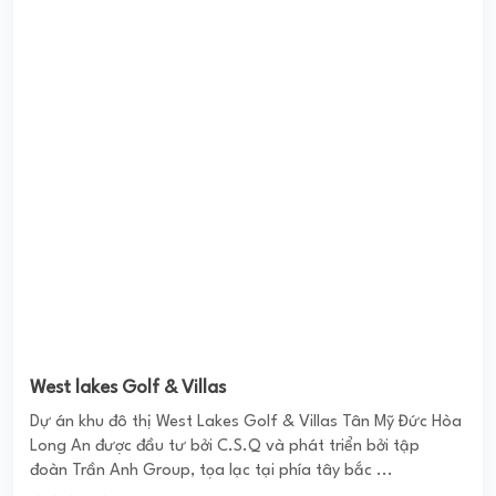
AN PHÚ PLAZA QUẬN 3
Dự án với thiết kế là công trình tạo điểm nhấn quan trọng
trong kiến trúc tại khu vực trung tâm thành phố Hồ Chí
Minh. Quy mô của dự án ...
0
(0 đánh giá)
(Đánh giá từ website
pomahomeviews.vn
)