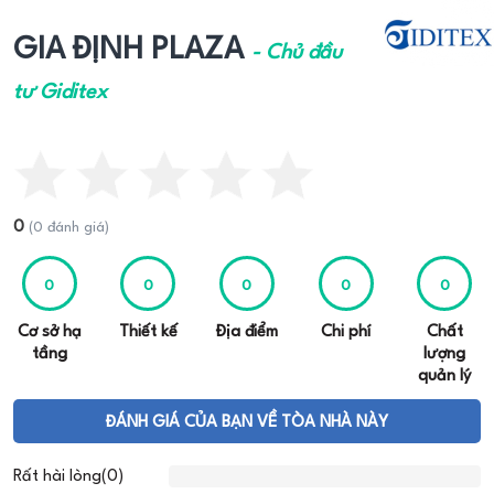
GIA ĐỊNH PLAZA
- Chủ đầu
tư Giditex
0
(0 đánh giá)
0
0
0
0
0
Cơ sở hạ
Thiết kế
Địa điểm
Chi phí
Chất
tầng
lượng
quản lý
ĐÁNH GIÁ CỦA BẠN VỀ TÒA NHÀ NÀY
Rất hài lòng(0)