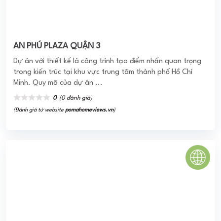
HQC Bình Trưng Đông
HQC Bình Trưng Đông là dự án nhà ở xã hội tại quận 2,
thành phố Hồ Chí Minh do công ty địa ốc Hoàng Quân làm
chủ đẩu tư. Đây được ...
0
(0 đánh giá)
(Đánh giá từ website
pomahomeviews.vn
)