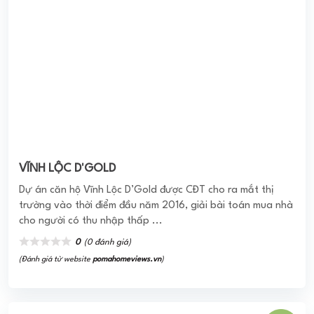
bắt đầu hạnh phúc và kết nối yêu thương cho những gia
đình trẻ, Nest Home được thiết kế theo ...
0
(0 đánh giá)
(Đánh giá từ website
pomahomeviews.vn
)