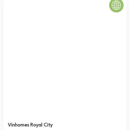
CHUNG CƯ KHUÔNG VIỆT TÂN PHÚ
Căn hộ Chung cư Khuông Việt có quy hoạch với mặt bằng
điển hình rộng rãi, thoáng đãng mang lại khả năng lưu
thông không khí và môi trường sống cao ...
3.0
(1 đánh giá)
(Đánh giá từ website
pomahomeviews.vn
)