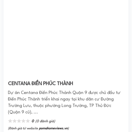
VĨNH LỘC D'GOLD
Dự án căn hộ Vĩnh Lộc D’Gold được CĐT cho ra mắt thị
trường vào thời điểm đầu năm 2016, giải bài toán mua nhà
cho người có thu nhập thấp ...
0
(0 đánh giá)
(Đánh giá từ website
pomahomeviews.vn
)