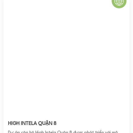
Dự án căn hộ High Intela Quận 8 được phát triển với mô
hình khu căn hộ cao cấp được triển khai xây dựng, trang bị
chuỗi tiện ích dịch vụ ...
0
(0 đánh giá)
(Đánh giá từ website
pomahomeviews.vn
)