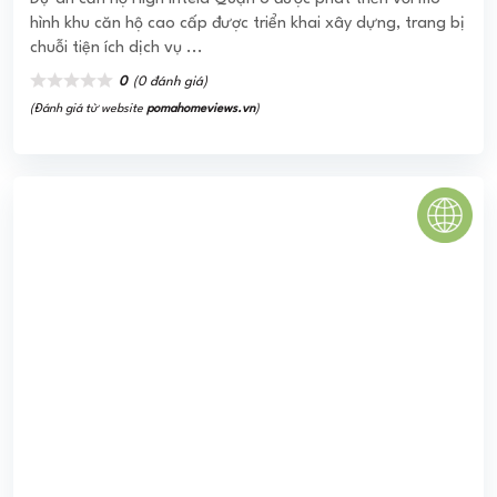
TERRA ROYAL
Dự Án Terra Royal – Căn Hộ Dịch Vụ 5 Sao Duy Nhất Tại
Việt Nam Chính Thức Mở Bán Ngay Mặt Tiền Đường Lý
Chính Thắng Giao Với Nam Kỳ Khởi ...
0
(0 đánh giá)
(Đánh giá từ website
pomahomeviews.vn
)