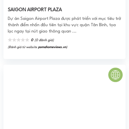
ASCENT LAKESIDE
Căn hộ nhật bản quận 7 (Ascent Tower) với quy mô rộng
4063.15m2 và tổng số vốn lên đến 25 triệu USD, dự án hứa