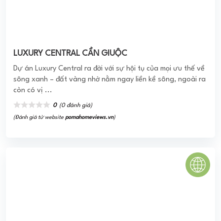
Vinhomes Riverside
Được ví như thành phố Venice xinh đẹp của nước Ý thu nhỏ,