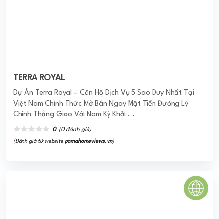
West lakes Golf & Villas
Dự án khu đô thị West Lakes Golf & Villas Tân Mỹ Đức Hòa
Long An được đầu tư bởi C.S.Q và phát triển bởi tập
đoàn Trần Anh Group, tọa lạc tại phía tây bắc ...
0
(0 đánh giá)
(Đánh giá từ website
pomahomeviews.vn
)