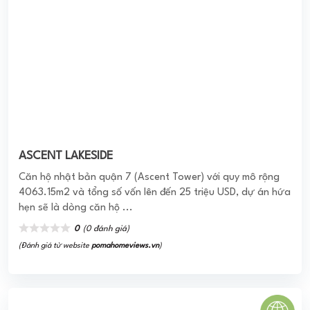
hẹn sẽ là dòng căn hộ ...
0
(0 đánh giá)
(Đánh giá từ website
pomahomeviews.vn
)
HIGH INTELA QUẬN 8