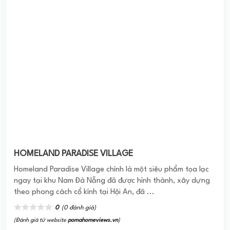
Vinhomes Riverside mở ra một không gian sống hoàn hảo
cho giới thượng lưu. Nơi đây là vùng ...
0
(0 đánh giá)
(Đánh giá từ website
pomahomeviews.vn
)