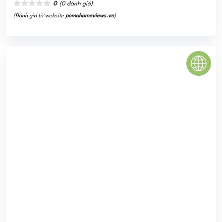
CENTANA ĐIỀN PHÚC THÀNH
Dự án Centana Điền Phúc Thành Quận 9 được chủ đầu tư
Điền Phúc Thành triển khai ngay tại khu dân cư Đường
Trường Lưu, thuộc phường Long Trường, TP Thủ Đức
(Quận 9 cũ), ...
0
(0 đánh giá)
(Đánh giá từ website
pomahomeviews.vn
)