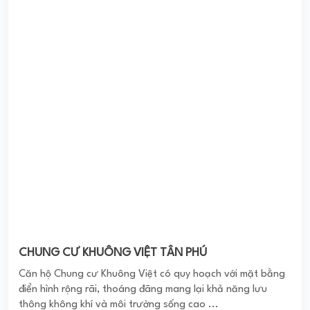
ICON CENTRAL DĨ AN
Dự án Icon Central Dĩ An Bình Dương là một trong những
dự án đất nền “hot” nhất thị trường Bình Dương trong
năm 2019. Dự án đất nền Icon Central Dĩ ...
0
(0 đánh giá)
(Đánh giá từ website
pomahomeviews.vn
)