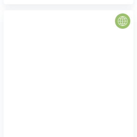
SAIGON AIRPORT PLAZA
Dự án Saigon Airport Plaza được phát triển với mục tiêu trở
thành điểm nhấn đầu tiên tại khu vực quận Tân Bình, tọa
lạc ngay tại nút giao thông quan ...
0
(0 đánh giá)
(Đánh giá từ website
pomahomeviews.vn
)