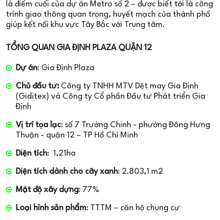
là điểm cuối của dự án Metro số 2 – được biết tới là công
trình giao thông quan trọng, huyết mạch của thành phố
giúp kết nối khu vực Tây Bắc với Trung tâm.
TỔNG QUAN GIA ĐỊNH PLAZA QUẬN 12
Dự án
: Gia Định Plaza
Chủ đầu tư:
Công ty TNHH MTV Dệt may Gia Định
(Giditex) và Công ty Cổ phần Đầu tư Phát triển Gia
Định
Vị trí tọa lạc
: số 7 Trường Chinh - phường Đông Hưng
Thuận - quận 12 – TP Hồ Chí Minh
Diện tích
: 1,21ha
Diện tích dành cho cây xanh
: 2.803,1 m2
Mật độ xây dựng
: 77%
Loại hình sản phẩm
: TTTM – căn hộ chung cư