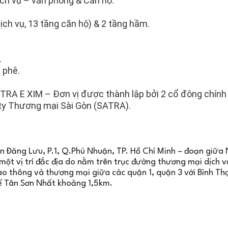
h vụ – văn phòng & Căn hộ.
ịch vụ, 13 tầng căn hộ) & 2 tầng hầm.
.
 phê.
TRA E XIM – Đơn vị được thành lập bởi 2 cổ đông chính 
 ty Thương mại Sài Gòn (SATRA).
an Đăng Lưu, P.1, Q.Phú Nhuận, TP. Hồ Chí Minh – đoạn giữa
ột vị trí đắc địa do nằm trên trục đường thương mại dịch v
ao thông và thương mại giữa các quận 1, quận 3 với Bình Th
tế Tân Sơn Nhất khoảng 1,5km.