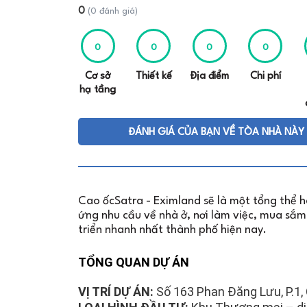
0
(0 đánh giá)
0
0
0
0
Cơ sở
Thiết kế
Địa điểm
Chi phí
hạ tầng
ĐÁNH GIÁ CỦA BẠN VỀ TÒA NHÀ NÀY
Cao ốcSatra - Eximland sẽ là một tổng thể h
ứng nhu cầu về nhà ở, nơi làm việc, mua sắ
triển nhanh nhất thành phố hiện nay.
TỔNG QUAN DỰ ÁN
VỊ TRÍ DỰ ÁN:
Số 163 Phan Đăng Lưu, P.1, 