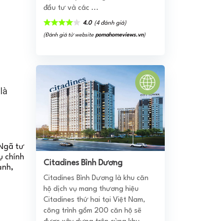
đầu tư và các ...
4.0
(4 đánh giá)
(Đánh giá từ website
pomahomeviews.vn
)
là
 Ngã tư
ụ chính
Citadines Bình Dương
ạnh,
Citadines Bình Dương là khu căn
hộ dịch vụ mang thương hiệu
Citadines thứ hai tại Việt Nam,
công trình gồm 200 căn hộ sẽ