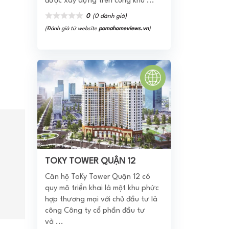
được xây dựng trên cùng khu ...
0
(0 đánh giá)
(Đánh giá từ website
pomahomeviews.vn
)
TOKY TOWER QUẬN 12
Căn hộ ToKy Tower Quận 12 có
quy mô triển khai là một khu phức
hợp thương mại với chủ đầu tư là
công Công ty cổ phần đầu tư
và ...