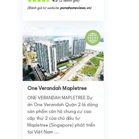
4.5
(2 đánh giá)
(Đánh giá từ website
pomahomeviews.vn
)
One Verandah Mapletree
ONE VERANDAH MAPLETREE Dự
án One Verandah Quận 2 là dòng
sản phẩm căn hộ chung cư cao
cấp thứ 2 của chủ đầu tư
Mapletree (Singapore) phát triển
tại Việt Nam ...