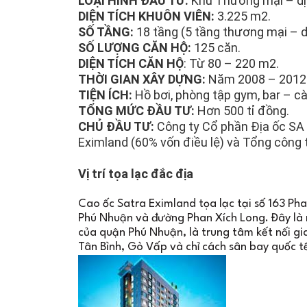
LOẠI HÌNH ĐẦU TƯ:
Khu Thương mại – dịc
DIỆN TÍCH KHUÔN VIÊN:
3.225 m2.
SỐ TẦNG:
18 tầng (5 tầng thương mại – d
SỐ LƯỢNG CĂN HỘ:
125 căn.
DIỆN TÍCH CĂN HỘ
: Từ 80 – 220 m2.
THỜI GIAN XÂY DỰNG:
Năm 2008 – 2012
TIỆN ÍCH:
Hồ bơi, phòng tập gym, bar – cà
TỔNG MỨC ĐẦU TƯ:
Hơn 500 tỉ đồng.
CHỦ ĐẦU TƯ:
Công ty Cổ phần Địa ốc SA 
Eximland (60% vốn điều lệ) và Tổng công
Vị trí tọa lạc đắc địa
Cao ốc Satra Eximland tọa lạc tại số 163 Ph
Phú Nhuận và đường Phan Xích Long. Đây là m
của quận Phú Nhuận, là trung tâm kết nối gi
Tân Bình, Gò Vấp và chỉ cách sân bay quốc 