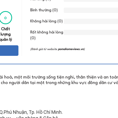
Bình thường (0)
0
Không hài lòng (0)
Chất
Rất không hài lòng
lượng
(0)
quản lý
(Đánh giá từ website
pomahomeviews.vn
)
ài hoà, một môi trường sống tiện nghi, thân thiện và an toà
m cho người dân tại một trong những khu vực đông dân cư v
Q.Phú Nhuận, Tp. Hồ Chí Minh.